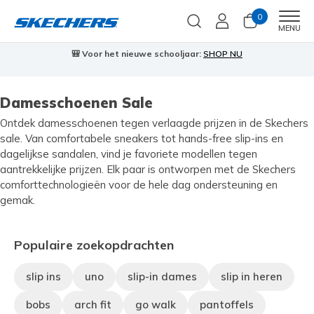
0
Men
MENU
🎒 Voor het nieuwe schooljaar:
SHOP NU
Damesschoenen Sale
Ontdek damesschoenen tegen verlaagde prijzen in de Skechers
sale. Van comfortabele sneakers tot hands-free slip-ins en
dagelijkse sandalen, vind je favoriete modellen tegen
aantrekkelijke prijzen. Elk paar is ontworpen met de Skechers
comforttechnologieën voor de hele dag ondersteuning en
gemak.
Populaire zoekopdrachten
slip ins
uno
slip-in dames
slip in heren
bobs
arch fit
go walk
pantoffels