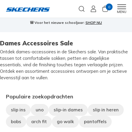
0
Men
MENU
🎒 Voor het nieuwe schooljaar:
SHOP NU
Dames Accessoires Sale
Ontdek dames-accessoires in de Skechers sale. Van praktische
tassen tot comfortabele sokken, petten en dagelijkse
essentials, vind de finishing touches tegen verlaagde prijzen.
Ontdek een assortiment accessoires ontworpen om je actieve
levensstijl aan te vullen.
Populaire zoekopdrachten
slip ins
uno
slip-in dames
slip in heren
bobs
arch fit
go walk
pantoffels