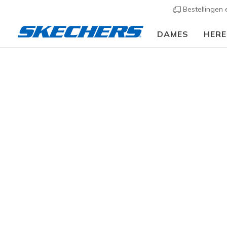
Bestellingen
DAMES
HER
Skech
MAAT
67 resulta
BREEDTE
KLEUR
FUNCTIES