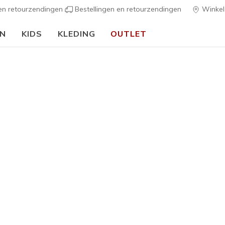
 en retourzendingen
Bestellingen en retourzendingen
Winkel
EN
KIDS
KLEDING
OUTLET
🎒 Voor het nieuwe schooljaar:
SHOP NU
ers USA Herencollectie
ten