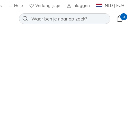
s
Help
Verlanglijstje
Inloggen
NLD | EUR
0
Sorteren op
Must-have
Waterdicht