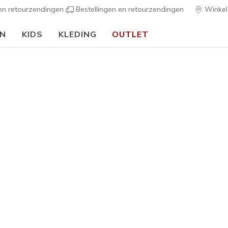
 en retourzendingen
Bestellingen en retourzendingen
Winkel
EN
KIDS
KLEDING
OUTLET
🎒 Voor het nieuwe schooljaar:
SHOP NU
ervoetbalschoenen
voor op succes op het veld met de Skechers voetbalschoenen voor 
ijn ontworpen met Hyper Burst-technologie voor extra comfort. 
balschoenen en vind de perfecte pasvorm.
ten