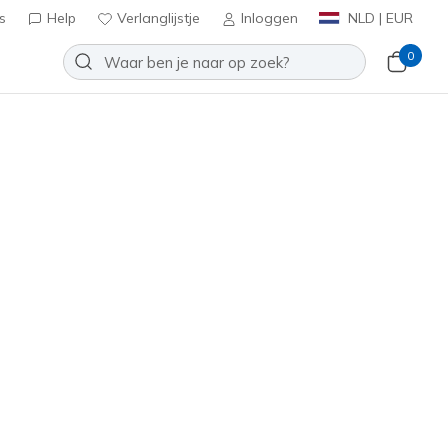
s
Help
Verlanglijstje
Inloggen
NLD | EUR
0
kinderen. Deze stijlvolle
Kies uit ons brede assortiment
Sorteren op