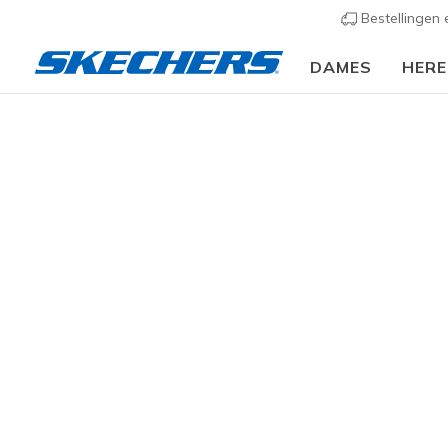
Bestellingen
DAMES
HER
Kind
GESLACHT
Bereid ze 
schoenen z
kindervoet
CATEGORIE
67 resulta
MAAT
LEEFTIJDSGROEP