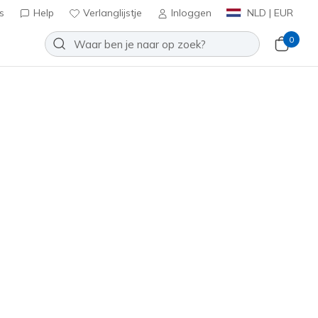
s
Help
Verlanglijstje
Inloggen
NLD | EUR
0
 aan
⭐
n