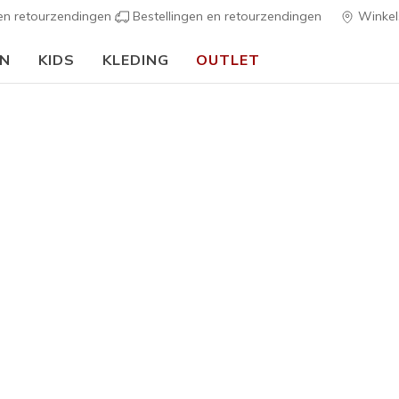
 en retourzendingen
Bestellingen en retourzendingen
Winkel
EN
KIDS
KLEDING
OUTLET
⭐
Skechers VIP:
45 dagen retourrecht voor leden
Meld je
Voor de feestdage
Comfort voor elke
verlanglijst