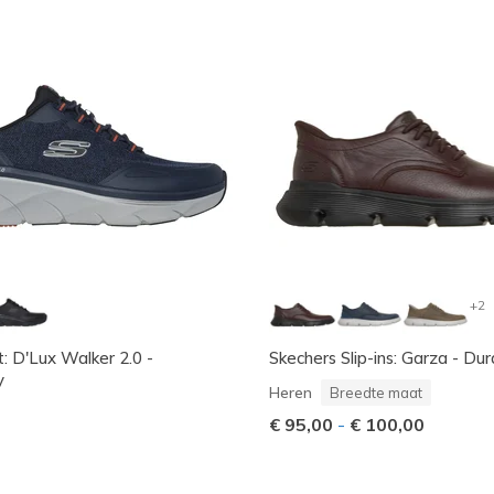
+2
: D'Lux Walker 2.0 -
Skechers Slip-ins: Garza - Du
y
Heren
Breedte maat
€ 95,00
-
€ 100,00