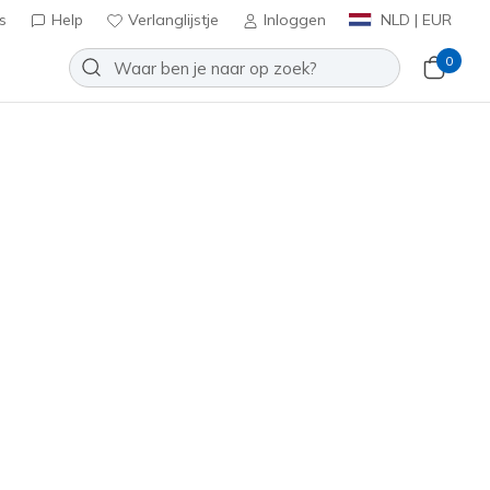
s
Help
Verlanglijstje
Inloggen
NLD | EUR
0
pen met innovatieve
n coole en casual lichtgewicht
re gelegenheid.
Sorteren op
Best sellers