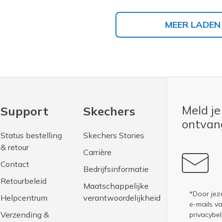
MEER LADEN
Meld je
Support
Skechers
ontva
Status bestelling
Skechers Stories
& retour
Carrière
Contact
Bedrijfsinformatie
Retourbeleid
Maatschappelijke
*Door jez
Helpcentrum
verantwoordelijkheid
e-mails v
Verzending &
privacybel