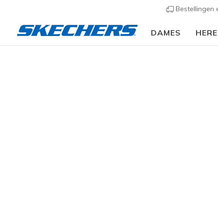
Bestellingen
DAMES
HER
Heren
Schoenen
Heren
CATEGORIE
De instapp
comforttec
sneakers of
MAAT
174 result
BREEDTE
KLEUR