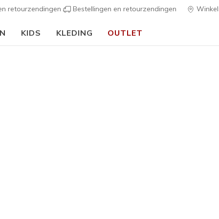
 en retourzendingen
Bestellingen en retourzendingen
Winkel
EN
KIDS
KLEDING
OUTLET
🎒 Voor het nieuwe schooljaar:
SHOP NU
 Instappers
ers voor heren van Skechers zien er geweldig uit en zijn ontwor
hnologieën. Ideaal voor comfort gedurende de hele dag. Geniet va
 kies voor stijlvolle zwarte heren instapschoenen voor een nette
aten
Best sellers