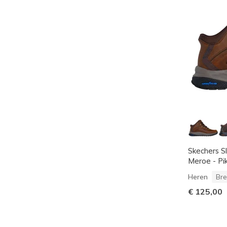
Skechers S
Meroe - P
Heren
Bre
€ 125,00