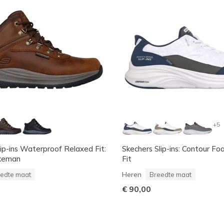
+5
lip-ins Waterproof Relaxed Fit:
Skechers Slip-ins: Contour F
ikeman
Fit
Heren
edte maat
Breedte maat
€ 90,00