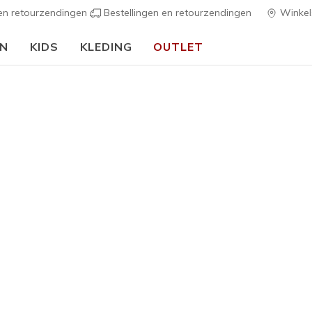
 en retourzendingen
Bestellingen en retourzendingen
Winkel
EN
KIDS
KLEDING
OUTLET
🎒 Voor het nieuwe schooljaar:
SHOP NU
nkant
ten