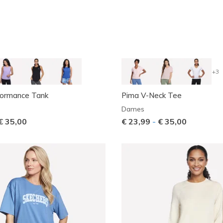
+3
formance Tank
Pima V-Neck Tee
Dames
€ 35,00
€ 23,99
-
€ 35,00