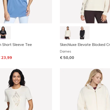
n Short Sleeve Tee
Skechluxe Elevate Blocked 
Dames
aagd van
ar
 23,99
€ 50,00