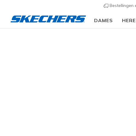
Bestellingen
DAMES
HER
Bove
CATEGORIE
53 resulta
MAAT
KLEUR
PRIJS