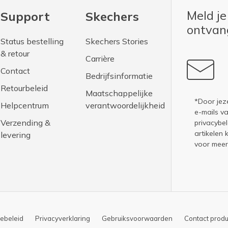
Meld je
Support
Skechers
ontva
Status bestelling
Skechers Stories
& retour
Carrière
Contact
Bedrijfsinformatie
Retourbeleid
Maatschappelijke
*Door jez
Helpcentrum
verantwoordelijkheid
e-mails v
Verzending &
privacybel
artikelen 
levering
voor meer
ebeleid
Privacyverklaring
Gebruiksvoorwaarden
Contact produ