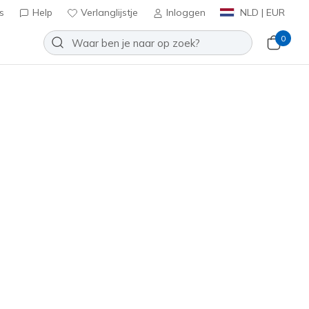
s
Help
Verlanglijstje
Inloggen
NLD | EUR
0
Sorteren op