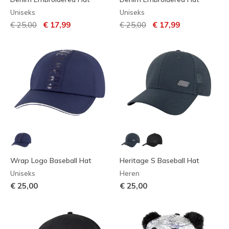
Uniseks
Uniseks
Prijs verlaagd van
naar
Prijs verlaagd van
naar
€ 25,00
€ 17,99
€ 25,00
€ 17,99
Wrap Logo Baseball Hat
Heritage S Baseball Hat
Uniseks
Heren
€ 25,00
€ 25,00