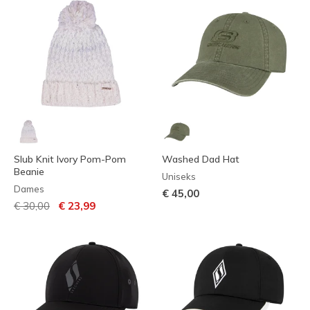
Slub Knit Ivory Pom-Pom
Washed Dad Hat
Beanie
Uniseks
Dames
€ 45,00
Prijs verlaagd van
naar
€ 30,00
€ 23,99