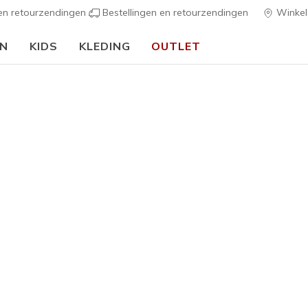
 en retourzendingen
Bestellingen en retourzendingen
Winkel
EN
KIDS
KLEDING
OUTLET
🎒 Voor het nieuwe schooljaar:
SHOP NU
h Fit
Sandalen
Canvas sch