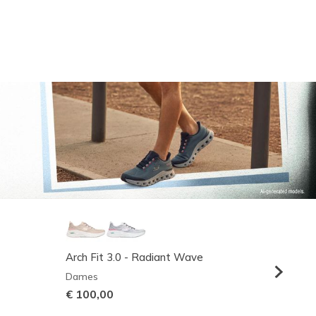
Arch Fit 3.0 - Radiant Wave
Relaxed
Dames
Heren
€ 100,00
€ 95,0