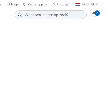
s
Help
Verlanglijstje
Inloggen
NLD | EUR
0
oenen
Sport