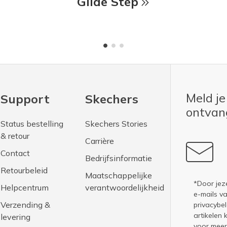
Glide Step
Meld je
Support
Skechers
ontva
Status bestelling
Skechers Stories
& retour
Carrière
Contact
Bedrijfsinformatie
Retourbeleid
Maatschappelijke
*Door jez
Helpcentrum
verantwoordelijkheid
e-mails v
Verzending &
privacybel
artikelen 
levering
voor meer