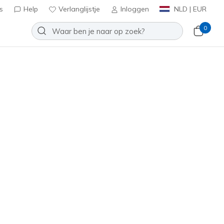
s
Help
Verlanglijstje
Inloggen
NLD | EUR
0
ljoen
gedoneerd aan
nt dieren via ons partnerschap
en alledaagse schoenen.
Sorteren op
Must-have