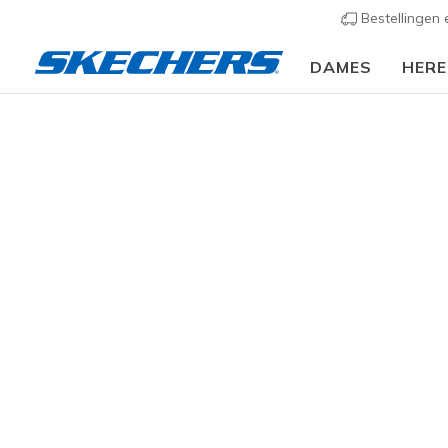
Bestellingen
DAMES
HER
BOBs 
GESLACHT
Maak het ve
dierenorga
met
Woodg
MAAT
BREEDTE
96 resulta
KLEUR