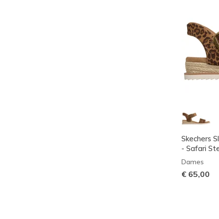
Skechers S
- Safari St
Dames
€ 65,00