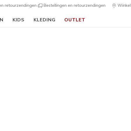
 en retourzendingen
Bestellingen en retourzendingen
Winkel
EN
KIDS
KLEDING
OUTLET
🎒 Voor het nieuwe schooljaar:
SHOP NU
van Skechers Collectie
rschil bij elke stap met
BOBS from Skechers
. Meer dan $
14 mi
nisaties en 2,2 miljoen dieren geholpen. Elke BOBS-aankoop steu
reen Pets Charity
. Ontdek de collectie comfortabele sneakers 
ten