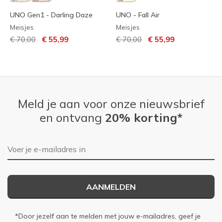
UNO Gen1 - Darling Daze
UNO - Fall Air
Meisjes
Meisjes
Prijs verlaagd van
naar
Prijs verlaagd van
naar
€ 70,00
€ 55,99
€ 70,00
€ 55,99
Meld je aan voor onze nieuwsbrief
en ontvang
20% korting*
E-mailadres
AANMELDEN
*Door jezelf aan te melden met jouw e-mailadres, geef je