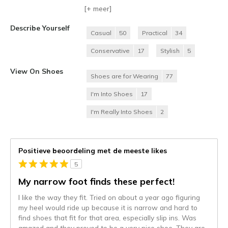
[+
meer
]
Describe Yourself
Casual
50
Practical
34
Conservative
17
Stylish
5
View On Shoes
Shoes are for Wearing
77
I'm Into Shoes
17
I'm Really Into Shoes
2
Positieve beoordeling met de meeste likes
5
My narrow foot finds these perfect!
I like the way they fit. Tried on about a year ago figuring
my heel would ride up because it is narrow and hard to
find shoes that fit for that area, especially slip ins. Was
amazed and they proved to be a very nice shoe. They are