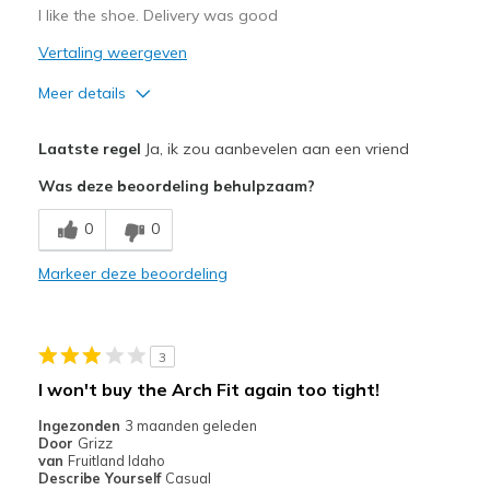
I like the shoe. Delivery was good
Vertaling weergeven
Meer details
Pluspunten
Laatste regel
Ja, ik zou aanbevelen aan een vriend
Attractive Design
Was deze beoordeling behulpzaam?
Comfortable
0
0
Beste toepassingen
Markeer deze beoordeling
Casual Wear
Width
Feels true to width
3
Sizing
Feels true to size
I won't buy the Arch Fit again too tight!
View On Shoes
Shoes are for Wearing
Ingezonden
3 maanden geleden
Door
Grizz
van
Fruitland Idaho
Describe Yourself
Casual