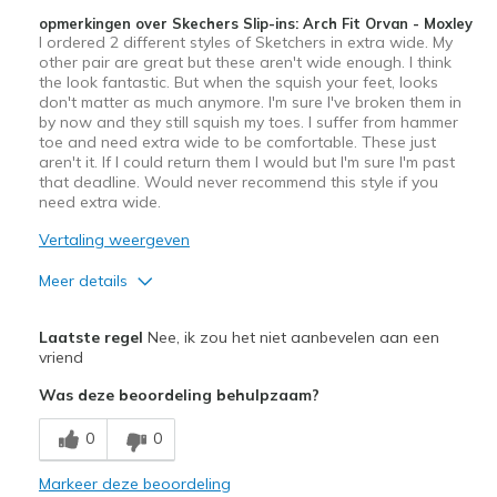
opmerkingen over Skechers Slip-ins: Arch Fit Orvan - Moxley
I ordered 2 different styles of Sketchers in extra wide. My
other pair are great but these aren't wide enough. I think
the look fantastic. But when the squish your feet, looks
don't matter as much anymore. I'm sure I've broken them in
by now and they still squish my toes. I suffer from hammer
toe and need extra wide to be comfortable. These just
aren't it. If I could return them I would but I'm sure I'm past
that deadline. Would never recommend this style if you
need extra wide.
Vertaling weergeven
Meer details
Pluspunten
Laatste regel
Nee, ik zou het niet aanbevelen aan een
Attractive Design
vriend
Was deze beoordeling behulpzaam?
Beste toepassingen
Special Occasions
0
0
Width
Markeer deze beoordeling
Feels too narrow