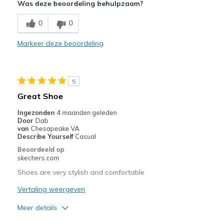
Was deze beoordeling behulpzaam?
Beste toepassingen
0
0
Casual Wear
Markeer deze beoordeling
Going Out
Special Occasions
5
Travel
Great Shoe
Width
Feels true to width
Ingezonden
4 maanden geleden
Door
Dab
Sizing
Feels true to size
van
Chesapeake VA
View On Shoes
Shoes are for Wearing
Describe Yourself
Casual
Beoordeeld op
skechers.com
Shoes are very stylish and comfortable
Vertaling weergeven
Meer details