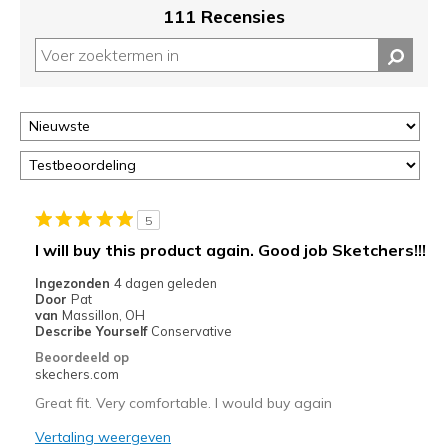
controleren
111 Recensies
op
deze
page
of
door
<a
href="javascript:location.href=location.pathname;">hier</a>
de
page
met
5
de
I will buy this product again. Good job Sketchers!!!
migratiegeschiedenis
van
Ingezonden
4 dagen geleden
Door
Pat
de
van
Massillon, OH
page_id
Describe Yourself
Conservative
te
Beoordeeld op
bezoeken.
skechers.com
Great fit. Very comfortable. I would buy again
Vertaling weergeven