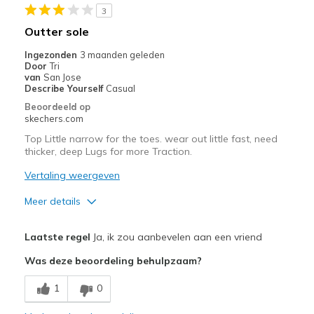
3
Outter sole
Ingezonden
3 maanden geleden
Door
Tri
van
San Jose
Describe Yourself
Casual
Beoordeeld op
skechers.com
Top Little narrow for the toes. wear out little fast, need
thicker, deep Lugs for more Traction.
Vertaling weergeven
Meer details
Pluspunten
Laatste regel
Ja, ik zou aanbevelen aan een vriend
Attractive Design
Was deze beoordeling behulpzaam?
Comfortable
1
0
Minpunten