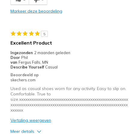
Width
Markeer deze beoordeling
Feels too narrow
Sizing
Feels full size too small
5
Excellent Product
Ingezonden
2 maanden geleden
Door
Phil
van
Fergus Falls, MN
Describe Yourself
Casual
Beoordeeld op
skechers.com
Used as casual shoes worn for any activity. Easy to slip on.
Comfortable. True to
size.xxxxxxxxxxxxxxxxxxxxxxxxxxxxxxxxxxxxxxxxxxxxxxxxxxxx
xxxxxxxxxxxxxxxxxxxxxxxxxxxxxxxxxxxxxxxxxxxxxxxxxxxxxxxx
xxxxxx
Vertaling weergeven
Meer details