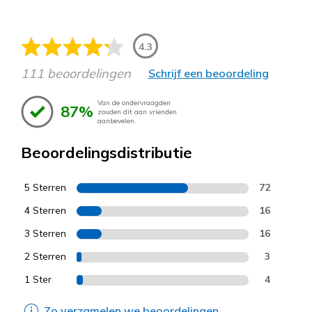
4.3
111 beoordelingen
Schrijf een beoordeling
Van de ondervraagden
87%
zouden dit aan vrienden
aanbevelen.
Beoordelingsdistributie
5 Sterren
72
4 Sterren
16
3 Sterren
16
2 Sterren
3
1 Ster
4
Zo verzamelen we beoordelingen