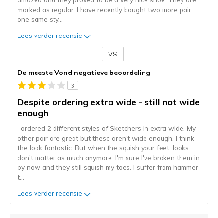
marked as regular. I have recently bought two more pair,
one same sty
...
Lees verder recensie
VS
Je
content
De meeste Vond negatieve beoordeling
wordt
3
momenteel
gemigreerd
Despite ordering extra wide - still not wide
naar
enough
de
I ordered 2 different styles of Sketchers in extra wide. My
niejee
other pair are great but these aren't wide enough. I think
page_id.
the look fantastic. But when the squish your feet, looks
Je
don't matter as much anymore. I'm sure I've broken them in
kunt
by now and they still squish my toes. I suffer from hammer
de
t
...
status
van
Lees verder recensie
je
migratie