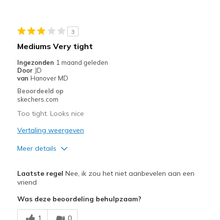
Sizing
Feels true to size
View On Shoes
Shoes are for Wearing
3
Mediums Very tight
Ingezonden
1 maand geleden
Door
JD
van
Hanover MD
Beoordeeld op
skechers.com
Too tight. Looks nice
Vertaling weergeven
Meer details
Pluspunten
Laatste regel
Nee, ik zou het niet aanbevelen aan een
Stylish
vriend
Was deze beoordeling behulpzaam?
Minpunten
Feet hurt; too tight
1
0