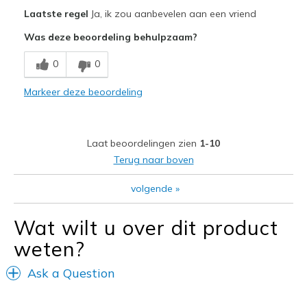
Pluspunten
Laatste regel
Ja, ik zou aanbevelen aan een vriend
Attractive Design
Was deze beoordeling behulpzaam?
Comfortable
0
0
Durable
Markeer deze beoordeling
Stylish
Minpunten
Laat beoordelingen zien
1-10
Need Break In
Terug naar boven
Beste toepassingen
volgende
»
Casual Wear
Wat wilt u over dit product
Going Out
weten?
Travel
Ask a Question
Width
Feels too narrow
Sizing
Feels true to size