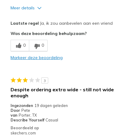
Meer details
Pluspunten
Laatste regel
Ja, ik zou aanbevelen aan een vriend
Attractive Design
Was deze beoordeling behulpzaam?
Comfortable
0
0
Stylish
Markeer deze beoordeling
Beste toepassingen
Casual Wear
3
Going Out
Despite ordering extra wide - still not wide
enough
Width
Feels true to width
Sizing
Feels true to size
Ingezonden
19 dagen geleden
Door
Pete
View On Shoes
Shoes are for Wearing
van
Porter, TX
Describe Yourself
Casual
Beoordeeld op
skechers.com