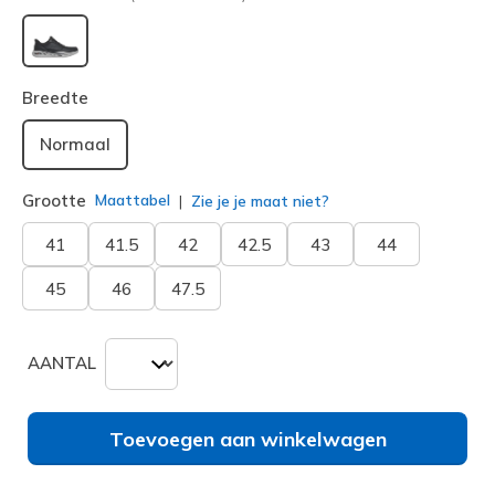
geselecteerd
Breedte
Normaal
Grootte
Maattabel
Zie je je maat niet?
41
41.5
42
42.5
43
44
45
46
47.5
AANTAL
Toevoegen aan winkelwagen