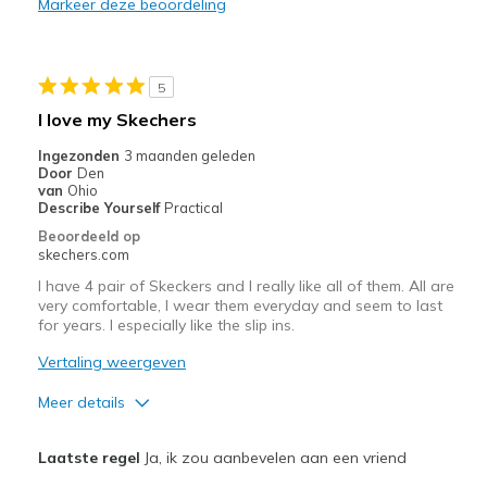
Markeer deze beoordeling
Wear Out Quickly
outer sole needs more thicker grooves
5
Beste toepassingen
I love my Skechers
Casual Wear
Ingezonden
3 maanden geleden
Door
Den
Width
Feels too narrow
van
Ohio
Describe Yourself
Practical
Sizing
Feels true to size
Beoordeeld op
View On Shoes
Shoes are for Wearing
skechers.com
I have 4 pair of Skeckers and I really like all of them. All are
very comfortable, I wear them everyday and seem to last
for years. I especially like the slip ins.
Vertaling weergeven
Meer details
Pluspunten
Laatste regel
Ja, ik zou aanbevelen aan een vriend
Comfortable