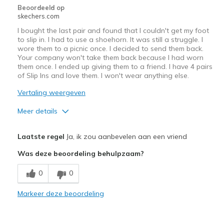
Beoordeeld op
skechers.com
I bought the last pair and found that I couldn't get my foot
to slip in. I had to use a shoehorn. It was still a struggle. I
wore them to a picnic once. I decided to send them back.
Your company won't take them back because I had worn
them once. I ended up giving them to a friend. I have 4 pairs
of Slip Ins and love them. I won't wear anything else.
Vertaling weergeven
Meer details
Width
Feels too narrow
Laatste regel
Ja, ik zou aanbevelen aan een vriend
Sizing
Feels full size too small
Was deze beoordeling behulpzaam?
View On Shoes
Shoes are for Wearing
0
0
Markeer deze beoordeling