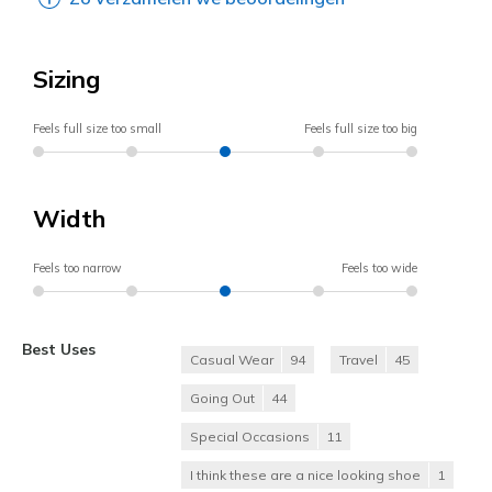
Sizing
Feels full size too small
Feels full size too big
Width
Feels too narrow
Feels too wide
Best Uses
Casual Wear
94
Travel
45
Going Out
44
Special Occasions
11
I think these are a nice looking shoe
1