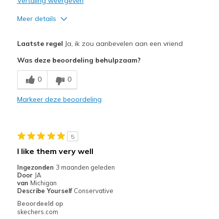
Vertaling weergeven
Meer details
Pluspunten
Laatste regel
Ja, ik zou aanbevelen aan een vriend
Attractive Design
Was deze beoordeling behulpzaam?
Breathe Well
0
0
Comfortable
Markeer deze beoordeling
Durable
Beste toepassingen
5
Casual Wear
I like them very well
View On Shoes
I'm Into Shoes
Ingezonden
3 maanden geleden
Door
JA
van
Michigan
Describe Yourself
Conservative
Beoordeeld op
skechers.com