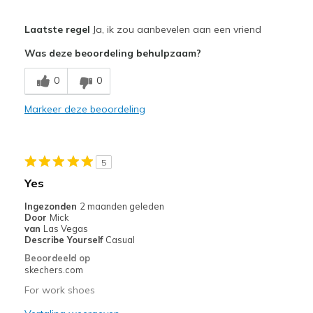
Pluspunten
Laatste regel
Ja, ik zou aanbevelen aan een vriend
Attractive Design
Was deze beoordeling behulpzaam?
Breathe Well
0
0
Comfortable
Markeer deze beoordeling
Durable
Stylish
5
Beste toepassingen
Yes
Casual Wear
Ingezonden
2 maanden geleden
Door
Mick
Width
Feels true to width
van
Las Vegas
Describe Yourself
Casual
Sizing
Feels true to size
Beoordeeld op
View On Shoes
Shoes are for Wearing
skechers.com
For work shoes