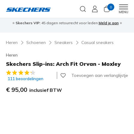
0
Men
MENU
⭐
Skechers VIP:
45 dagen retourrecht voor leden
Meld je aan
⭐
🎁
Heren
Schoenen
Sneakers
Casual sneakers
Heren
Skechers Slip-ins: Arch Fit Orvan - Moxley
3,2 van de 5 klantbeoordelingen
Toevoegen aan verlanglijstje
111 beoordelingen
€ 95,00
inclusief BTW