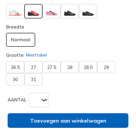
geselecteerd
Breedte
Normaal
Grootte
Maattabel
26.5
27
27.5
28
28.5
29
30
31
AANTAL
Toevoegen aan winkelwagen