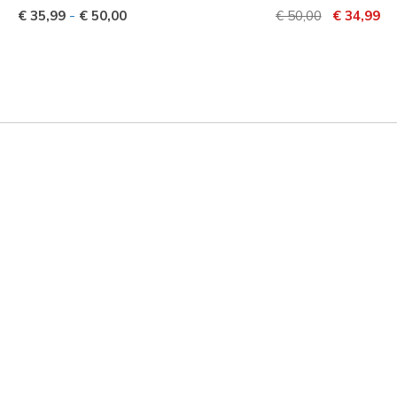
Prijs verlaagd van
naar
-
€ 35,99
€ 50,00
€ 50,00
€ 34,99