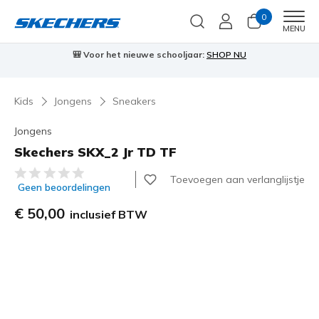
0
Men
MENU
🎒 Voor het nieuwe schooljaar:
SHOP NU
Kids
Jongens
Sneakers
Jongens
Skechers SKX_2 Jr TD TF
3,5 van de 5 klantbeoordelingen
Toevoegen aan verlanglijstje
Geen beoordelingen
€ 50,00
inclusief BTW