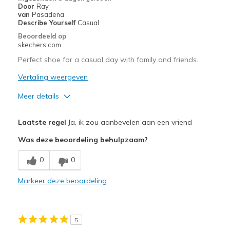
Door
Ray
van
Pasadena
Describe Yourself
Casual
Beoordeeld op
skechers.com
Perfect shoe for a casual day with family and friends.
Vertaling weergeven
Meer details
Pluspunten
Laatste regel
Ja, ik zou aanbevelen aan een vriend
Attractive Design
Was deze beoordeling behulpzaam?
Comfortable
0
0
Stylish
Markeer deze beoordeling
Beste toepassingen
Casual Wear
5
Going Out