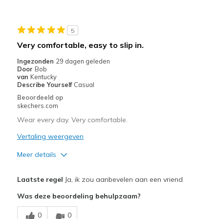
Durable
Stylish
5
Beste toepassingen
Very comfortable, easy to slip in.
Casual Wear
Ingezonden
29 dagen geleden
Door
Bob
Travel
van
Kentucky
Describe Yourself
Casual
Width
Feels true to width
Beoordeeld op
skechers.com
Sizing
Feels true to size
View On Shoes
Shoes are for Wearing
Wear every day. Very comfortable.
Vertaling weergeven
Meer details
Pluspunten
Laatste regel
Ja, ik zou aanbevelen aan een vriend
Attractive Design
Was deze beoordeling behulpzaam?
Breathe Well
0
0