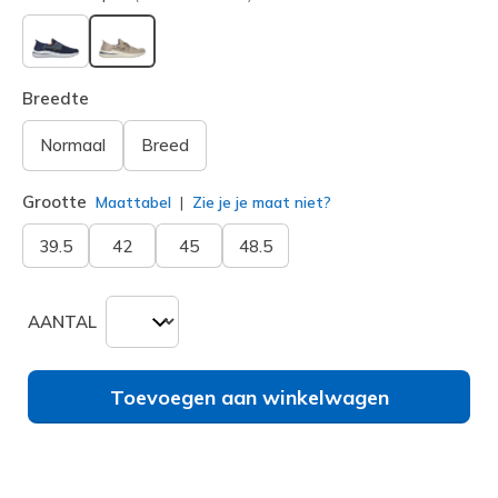
geselecteerd
Breedte
Normaal
Breed
Grootte
Maattabel
Zie je je maat niet?
39.5
42
45
48.5
AANTAL
Toevoegen aan winkelwagen