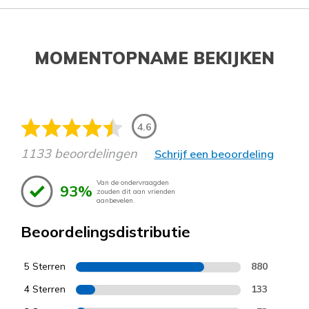
MOMENTOPNAME BEKIJKEN
4.6
1133 beoordelingen
Schrijf een beoordeling
Van de ondervraagden
93%
zouden dit aan vrienden
aanbevelen.
Beoordelingsdistributie
5 Sterren
880
4 Sterren
133