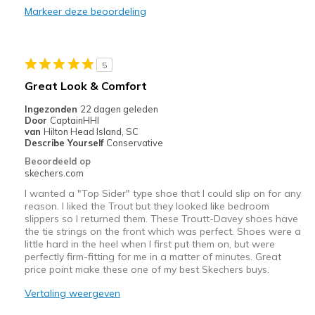
Markeer deze beoordeling
Casual Wear
Going Out
5
Travel
Great Look & Comfort
Width
Feels true to width
Ingezonden
22 dagen geleden
Door
CaptainHHI
Sizing
Feels true to size
van
Hilton Head Island, SC
View On Shoes
Shoes are for Wearing
Describe Yourself
Conservative
Beoordeeld op
skechers.com
I wanted a "Top Sider" type shoe that I could slip on for any
reason. I liked the Trout but they looked like bedroom
slippers so I returned them. These Troutt-Davey shoes have
the tie strings on the front which was perfect. Shoes were a
little hard in the heel when I first put them on, but were
perfectly firm-fitting for me in a matter of minutes. Great
price point make these one of my best Skechers buys.
Vertaling weergeven