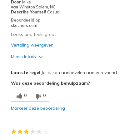
Width
Door
Mike
Feels true to width
van
Winston Salem, NC
Sizing
Feels true to size
Describe Yourself
Casual
View On Shoes
Shoes are for Wearing
Beoordeeld op
skechers.com
Looks and feels great.
Vertaling weergeven
Meer details
Pluspunten
Laatste regel
Ja, ik zou aanbevelen aan een vriend
Attractive Design
Was deze beoordeling behulpzaam?
Comfortable
0
0
Stylish
Markeer deze beoordeling
Beste toepassingen
Casual Wear
3
Travel