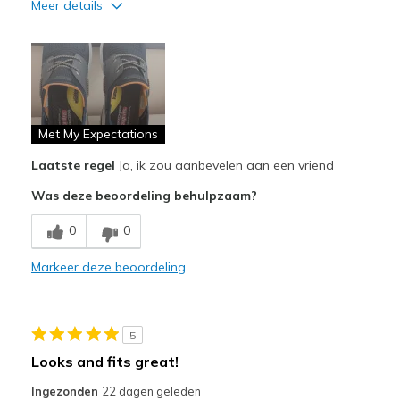
Meer details
Pluspunten
Attractive Design
Breathe Well
Comfortable
Met My Expectations
Laatste regel
Ja, ik zou aanbevelen aan een vriend
Durable
Was deze beoordeling behulpzaam?
Stylish
0
0
Beste toepassingen
Boat Shoe
Markeer deze beoordeling
Casual Wear
Going Out
5
Looks and fits great!
Travel
Ingezonden
22 dagen geleden