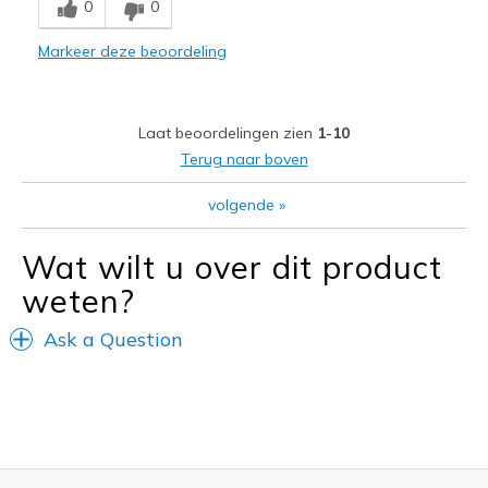
0
0
Comfortable
Markeer deze beoordeling
Beste toepassingen
Casual Wear
Laat beoordelingen zien
1-10
Going Out
Terug naar boven
Width
Feels true to width
volgende
»
Sizing
Feels true to size
Wat wilt u over dit product
weten?
Ask a Question