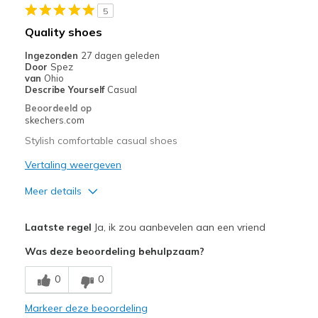
5
Beste toepassingen
Quality shoes
Casual Wear
Ingezonden
27 dagen geleden
Door
Spez
Going Out
van
Ohio
Describe Yourself
Casual
Travel
Beoordeeld op
skechers.com
Width
Feels true to width
Stylish comfortable casual shoes
Sizing
Feels true to size
Vertaling weergeven
View On Shoes
Shoes are for Wearing
Meer details
Pluspunten
Laatste regel
Ja, ik zou aanbevelen aan een vriend
Attractive Design
Was deze beoordeling behulpzaam?
Breathe Well
0
0
Comfortable
Markeer deze beoordeling