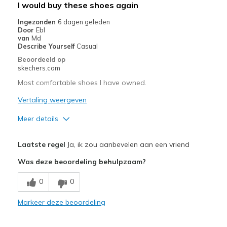
I would buy these shoes again
Ingezonden
6 dagen geleden
Door
Ebl
van
Md
Describe Yourself
Casual
Beoordeeld op
skechers.com
Most comfortable shoes I have owned.
Vertaling weergeven
Meer details
Pluspunten
Laatste regel
Ja, ik zou aanbevelen aan een vriend
Attractive Design
Was deze beoordeling behulpzaam?
Comfortable
0
0
Stylish
Markeer deze beoordeling
Beste toepassingen