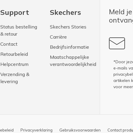
Meld je
Support
Skechers
ontva
Status bestelling
Skechers Stories
& retour
Carrière
Contact
Bedrijfsinformatie
Retourbeleid
Maatschappelijke
*Door jez
Helpcentrum
verantwoordelijkheid
e-mails v
Verzending &
privacybel
artikelen 
levering
voor meer
ebeleid
Privacyverklaring
Gebruiksvoorwaarden
Contact produ