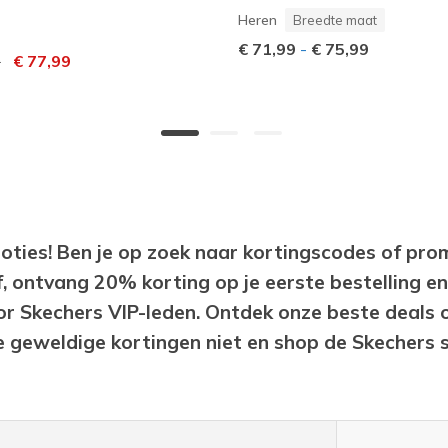
Heren
Breedte maat
€ 71,99
-
€ 75,99
rlaagd van
0
naar
€ 77,99
oties! Ben je op zoek naar kortingscodes of prom
f, ontvang 20% korting op je eerste bestelling en
or Skechers VIP-leden. Ontdek onze beste deals 
geweldige kortingen niet en shop de Skechers sal