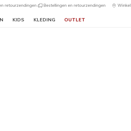
 en retourzendingen
Bestellingen en retourzendingen
Winkel
EN
KIDS
KLEDING
OUTLET
🎒 Voor het nieuwe schooljaar:
SHOP NU
CIALE AANBIEDI
Bekijk onze huidige campagnes en promoties