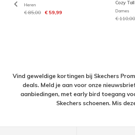
Cozy Tall
Heren
Dames
Prijs verlaagd van
€ 85,00
naar
€ 59,99
Prijs ve
€ 110,0
Vind geweldige kortingen bij Skechers Prom
deals. Meld je aan voor onze nieuwsbrie
aanbiedingen, met early bird toegang vo
Skechers schoenen. Mis deze 