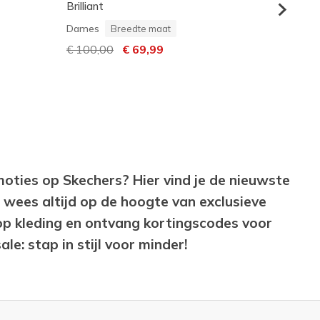
Brilliant
Unisex 
Dames
Prijs v
€ 55,0
Breedte maat
Prijs verlaagd van
€ 100,00
naar
€ 69,99
oties op Skechers? Hier vind je de nieuwste
 wees altijd op de hoogte van exclusieve
op kleding en ontvang kortingscodes voor
e: stap in stijl voor minder!