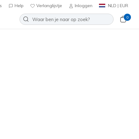
s
Help
Verlanglijstje
Inloggen
NLD | EUR
0
NGEN