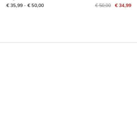
Prijs verlaagd van
naar
-
€ 35,99
€ 50,00
€ 50,00
€ 34,99