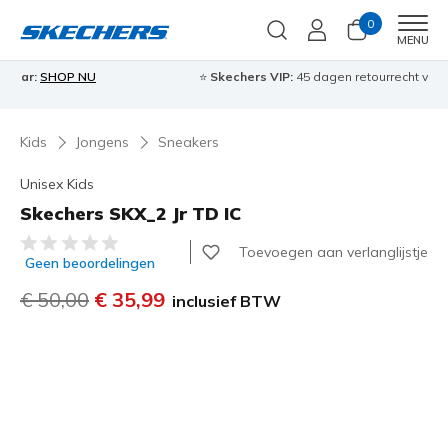
0
Men
MENU
⭐
Skechers VIP:
45 dagen retourrecht voor leden
Meld je aan
⭐
🎁
…
Kids
Jongens
Sneakers
Unisex Kids
Skechers SKX_2 Jr TD IC
4 van de 5 klantbeoordelingen
Toevoegen aan verlanglijstje
Geen beoordelingen
Prijs verlaagd van
€ 50,00
naar
€ 35,99
inclusief BTW