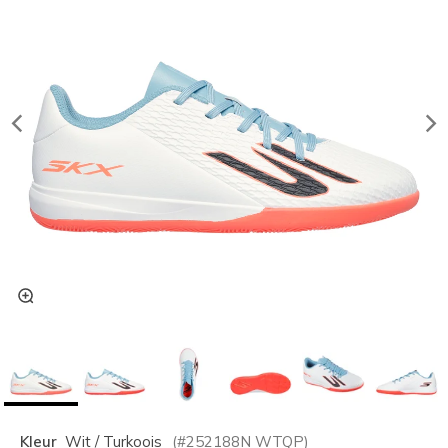
Kleur
Wit / Turkoois
(#
252188N
WTQP
)