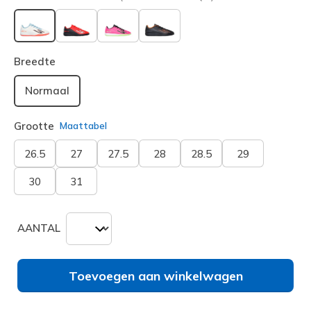
geselecteerd
Breedte
Normaal
Grootte
Maattabel
26.5
27
27.5
28
28.5
29
30
31
AANTAL
Toevoegen aan winkelwagen