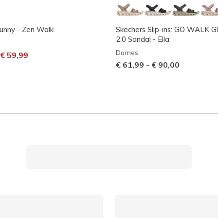
Sunny - Zen Walk
Skechers Slip-ins: GO WALK G
2.0 Sandal - Ella
Dames
laagd van
aar
€ 59,99
€ 61,99
-
€ 90,00