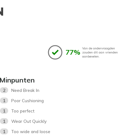
N
Van de ondervraagden
77%
zouden dit aan vrienden
aanbevelen.
Minpunten
2
Need Break In
1
Poor Cushioning
1
Too perfect
1
Wear Out Quickly
1
Too wide and loose