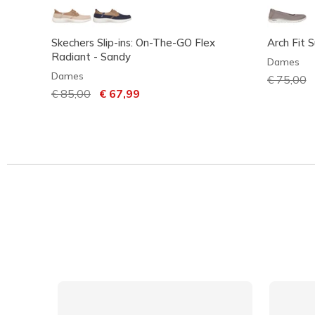
Skechers Slip-ins: On-The-GO Flex
Arch Fit 
Radiant - Sandy
Dames
Dames
Prijs ver
€ 75,00
n
Prijs verlaagd van
€ 85,00
naar
€ 67,99