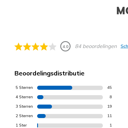
M
84 beoordelingen
Sch
4.0
Beoordelingsdistributie
5 Sterren
45
4 Sterren
8
3 Sterren
19
2 Sterren
11
1 Ster
1