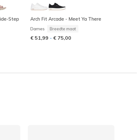
lide-Step
Arch Fit Arcade - Meet Ya There
Skeche
Dame
Dames
Breedte maat
Prijs 
€ 80,
€ 51,99
-
€ 75,00