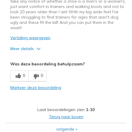
take any notice of whether a shoe is a man's or a woman's,
just want comfort in trainers and walking boots and not to
look 20 years older than I am! With my big wide feet I've
been struggling to find trainers for ages that aren't dog
ugly and these fit the bill! And you can put them in the
wash!
Vertaling weergeven
Meer details
Pluspunten
Was deze beoordeling behulpzaam?
Comfortable
0
0
Beste toepassingen
Markeer deze beoordeling
Casual Wear
Going Out
Laat beoordelingen zien
1-10
Travel
Terug naar boven
Width
Feels true to width
volgende
»