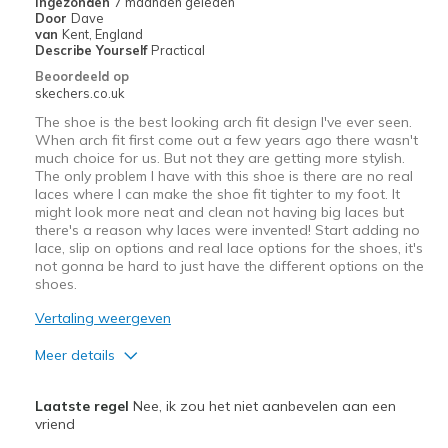
Ingezonden
7 maanden geleden
Door
Dave
Going Out
van
Kent, England
Describe Yourself
Practical
Special Occasions
Beoordeeld op
skechers.co.uk
Travel
The shoe is the best looking arch fit design I've ever seen.
When arch fit first come out a few years ago there wasn't
Width
Feels true to width
much choice for us. But not they are getting more stylish.
Sizing
Feels true to size
The only problem I have with this shoe is there are no real
laces where I can make the shoe fit tighter to my foot. It
View On Shoes
I'm Into Shoes
might look more neat and clean not having big laces but
there's a reason why laces were invented! Start adding no
lace, slip on options and real lace options for the shoes, it's
not gonna be hard to just have the different options on the
shoes.
Vertaling weergeven
Meer details
Pluspunten
Laatste regel
Nee, ik zou het niet aanbevelen aan een
Attractive Design
vriend