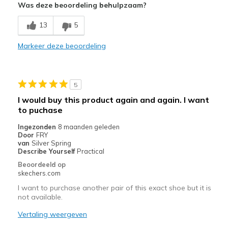
Was deze beoordeling behulpzaam?
Comfortable
13
5
Stylish
Markeer deze beoordeling
Minpunten
No real lace to tie up
Beste toepassingen
5
I would buy this product again and again. I want
Casual Wear
to puchase
Going Out
Ingezonden
8 maanden geleden
Door
FRY
Travel
van
Silver Spring
Describe Yourself
Practical
Width
Feels true to width
Beoordeeld op
Sizing
Feels half size too big
skechers.com
View On Shoes
Shoes are for Wearing
I want to purchase another pair of this exact shoe but it is
not available.
Vertaling weergeven