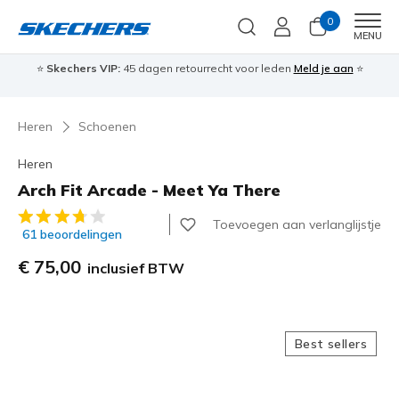
0
Men
MENU
⭐
Skechers VIP:
45 dagen retourrecht voor leden
Meld je aan
⭐
🎁
Heren
Schoenen
Heren
Arch Fit Arcade - Meet Ya There
4,4 van de 5 klantbeoordelingen
Toevoegen aan verlanglijstje
61 beoordelingen
€ 75,00
inclusief BTW
Best sellers