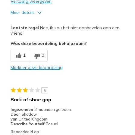
Vertaling weergeven
Meer details
Pluspunten
Laatste regel
Nee, ik zou het niet aanbevelen aan een
Attractive Design
vriend
Was deze beoordeling behulpzaam?
Comfortable
1
0
Minpunten
Wear Out Quickly
Markeer deze beoordeling
Beste toepassingen
Casual Wear
3
Back of shoe gap
Width
Feels true to width
Sizing
Feels true to size
Ingezonden
3 maanden geleden
Door
Shadow
View On Shoes
Shoes are for Wearing
van
United Kingdom
Describe Yourself
Casual
Beoordeeld op