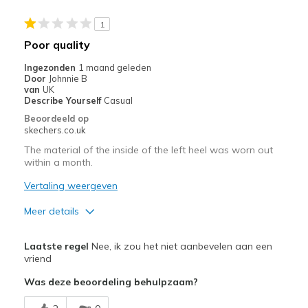
1
Poor quality
Ingezonden
1 maand geleden
Door
Johnnie B
van
UK
Describe Yourself
Casual
Beoordeeld op
skechers.co.uk
The material of the inside of the left heel was worn out
within a month.
Vertaling weergeven
Meer details
Minpunten
Laatste regel
Nee, ik zou het niet aanbevelen aan een
Poor Quality
vriend
Was deze beoordeling behulpzaam?
Wear Out Quickly