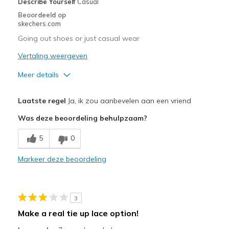
Describe Yourself
Casual
View On Shoes
Shoes are for Wearing
Beoordeeld op
skechers.com
Going out shoes or just casual wear
Vertaling weergeven
Meer details
Pluspunten
Laatste regel
Ja, ik zou aanbevelen aan een vriend
Attractive Design
Was deze beoordeling behulpzaam?
Breathe Well
5
0
Comfortable
Markeer deze beoordeling
Durable
Stylish
3
Beste toepassingen
Make a real tie up lace option!
Casual Wear