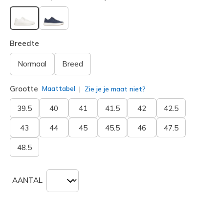
geselecteerd
Breedte
Normaal
Breed
Grootte
Maattabel
Zie je je maat niet?
39.5
40
41
41.5
42
42.5
43
44
45
45.5
46
47.5
48.5
AANTAL