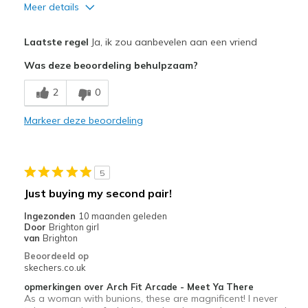
Meer details
Pluspunten
Laatste regel
Ja, ik zou aanbevelen aan een vriend
Attractive Design
Was deze beoordeling behulpzaam?
Breathe Well
2
0
Comfortable
Markeer deze beoordeling
Durable
Stylish
5
Beste toepassingen
Just buying my second pair!
Casual Wear
Ingezonden
10 maanden geleden
Door
Brighton girl
Going Out
van
Brighton
Beoordeeld op
Width
Feels true to width
skechers.co.uk
Sizing
Feels true to size
opmerkingen over Arch Fit Arcade - Meet Ya There
As a woman with bunions, these are magnificent! I never