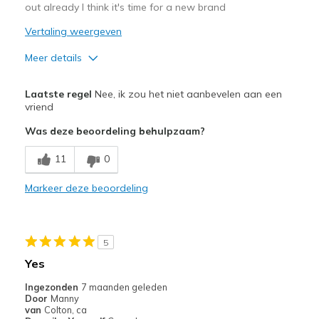
out already I think it's time for a new brand
Vertaling weergeven
Meer details
Pluspunten
Laatste regel
Nee, ik zou het niet aanbevelen aan een
Comfortable
vriend
Was deze beoordeling behulpzaam?
Minpunten
Poor Quality
11
0
Wear Out Quickly
Markeer deze beoordeling
Beste toepassingen
Casual Wear
5
Yes
Travel
Ingezonden
7 maanden geleden
Width
Feels too narrow
Door
Manny
van
Colton, ca
Sizing
Feels true to size