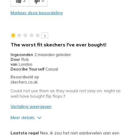
2
0
Beste toepassingen
Casual Wear
Markeer deze beoordeling
View On Shoes
Shoes are for Wearing
1
The worst fit skechers I've ever bought!
Ingezonden
2 maanden geleden
Door
Rob
van
London
Describe Yourself
Casual
Beoordeeld op
skechers.co.uk
Could not use them as they would not stay on. might as
well have bought flip flops !!
Vertaling weergeven
Meer details
Minpunten
Laatste regel
Nee, ik zou het niet aanbevelen aan een