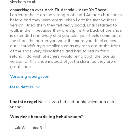
skechers.co.uk
opmerkingen over Arch Fit Arcade - Meet Ya There
I ordered these on the strength of I had Arcade chat shoes
before and they were great, when I got the met ya there
version I tried them they felt really good, until I started to
walk in them, because they are slip ins the back of the shoe
is extended and every step you take your heels come out of
the shoe, the harder you walk the more your heel comes
out, I couldn't try a smaller size as my toes are at the front
of the shoe, very dissatisfied and had to return for a
refund, I do wish Skechers would bring back the lace up
version of this shoe instead of just a slip in as they are a
great shoe.
Vertaling weergeven
Meer details
Pluspunten
Laatste regel
Nee, ik zou het niet aanbevelen aan een
Attractive Design
vriend
Was deze beoordeling behulpzaam?
Comfortable
8
3
Stylish