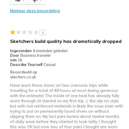
Markeer deze beoordeling
Minpunten
Poor Quality
Beste toepassingen
1
Sketchers build quality has dramatically dropped
Casual Wear
Ingezonden
4 maanden geleden
Going Out
Door
Business traveler
van
Uk
Width
Feels true to width
Describe Yourself
Casual
Sizing
Feels true to size
Beoordeeld op
skechers.co.uk
View On Shoes
Shoes are for Wearing
Have worn these shoes on two overseas trips while
travelling for a total of 48 hours at most (being generous
with the estimate) The inside of one heal has already fully
worn through (it started on my first trip…), the slip on style
but with out reinforced materials is likely the issue even with
trying to put on permanently laced shoes on without
slipping them on. My last pare lasted about twelve months
of daily wear before they started to look tatty. I thought
this was OK but now two of four pairs I bought are worn