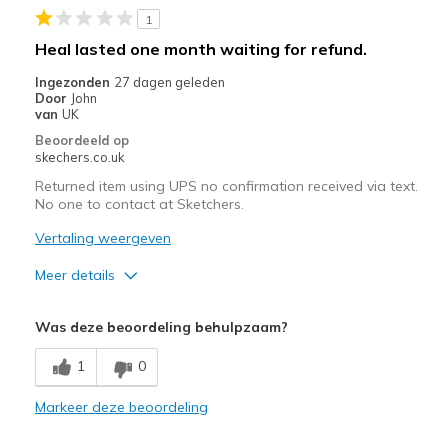
1
Heal lasted one month waiting for refund.
Ingezonden
27 dagen geleden
Door
John
van
UK
Beoordeeld op
skechers.co.uk
Returned item using UPS no confirmation received via text.
No one to contact at Sketchers.
Vertaling weergeven
Meer details
Minpunten
Was deze beoordeling behulpzaam?
Poor Quality
1
0
Markeer deze beoordeling