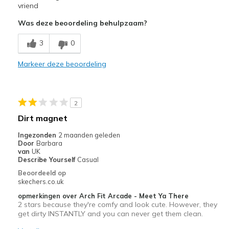
slip off too easily
vriend
Was deze beoordeling behulpzaam?
Width
Feels true to width
Sizing
Feels full size too big
3
0
View On Shoes
Shoes are for Wearing
Markeer deze beoordeling
2
Dirt magnet
Ingezonden
2 maanden geleden
Door
Barbara
van
UK
Describe Yourself
Casual
Beoordeeld op
skechers.co.uk
opmerkingen over Arch Fit Arcade - Meet Ya There
2 stars because they're comfy and look cute. However, they
get dirty INSTANTLY and you can never get them clean.