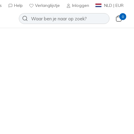
s
Help
Verlanglijstje
Inloggen
NLD | EUR
0
oenen
Sport