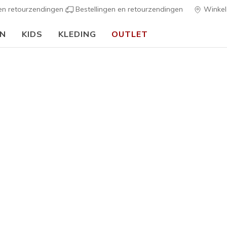
 en retourzendingen
Bestellingen en retourzendingen
Winkel
EN
KIDS
KLEDING
OUTLET
🎒 Voor het nieuwe schooljaar:
SHOP NU
h Fit
Sandalen
Canvas sch