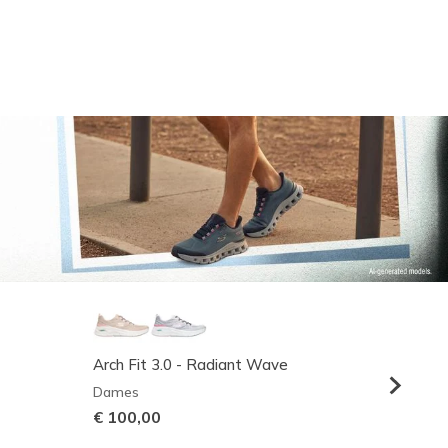
Arch Fit 3.0 - Radiant Wave
Relaxed
Dames
Heren
€ 100,00
€ 95,0