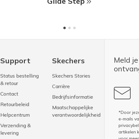
Glide Step
Meld je
Support
Skechers
ontva
Status bestelling
Skechers Stories
& retour
Carrière
Contact
Bedrijfsinformatie
Retourbeleid
Maatschappelijke
*Door jez
Helpcentrum
verantwoordelijkheid
e-mails v
Verzending &
privacybel
artikelen 
levering
voor meer