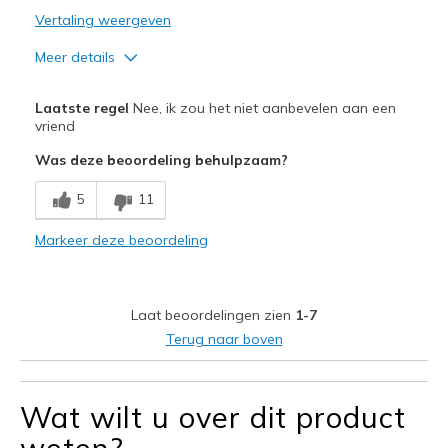
Vertaling weergeven
Meer details
Minpunten
Laatste regel
Nee, ik zou het niet aanbevelen aan een
Poor Cushioning
vriend
Was deze beoordeling behulpzaam?
5
11
Markeer deze beoordeling
Laat beoordelingen zien
1-7
Terug naar boven
Wat wilt u over dit product
weten?