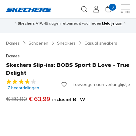
0
Men
MENU
⭐
Skechers VIP:
45 dagen retourrecht voor leden
Meld je aan
⭐
🎁
Dames
Schoenen
Sneakers
Casual sneakers
Dames
Skechers Slip-ins: BOBS Sport B Love - True
Delight
5 van de 5 klantbeoordelingen
Toevoegen aan verlanglijstje
7 beoordelingen
Prijs verlaagd van
€ 80,00
naar
€ 63,99
inclusief BTW