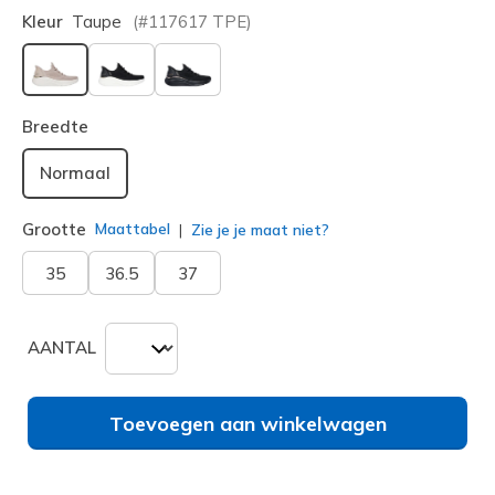
Kleur
Taupe
(#
117617
TPE
)
geselecteerd
Breedte
Normaal
Grootte
Maattabel
Zie je je maat niet?
35
36.5
37
AANTAL
Toevoegen aan winkelwagen