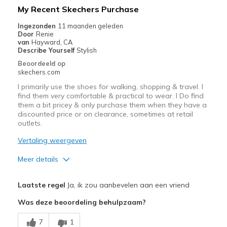
My Recent Skechers Purchase
Beste toepassingen
Ingezonden
11 maanden geleden
Door
Renie
Casual Wear
van
Hayward, CA
Describe Yourself
Stylish
Width
Feels true to width
Beoordeeld op
Sizing
Feels true to size
skechers.com
View On Shoes
Shoes are for Wearing
I primarily use the shoes for walking, shopping & travel. I
find them very comfortable & practical to wear. I Do find
them a bit pricey & only purchase them when they have a
discounted price or on clearance, sometimes at retail
outlets.
Vertaling weergeven
Meer details
Pluspunten
Laatste regel
Ja, ik zou aanbevelen aan een vriend
Attractive Design
Was deze beoordeling behulpzaam?
Breathe Well
7
1