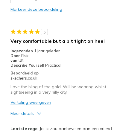
Comfortable
Markeer deze beoordeling
Durable
Machine washable on gentle cycle & cold water
5
Stylish
Very comfortable but a bit tight on heel
Minpunten
Ingezonden
1 jaar geleden
Door
Elsie
Larger color selection
van
UK
Describe Yourself
Practical
Need Break In
Beoordeeld op
skechers.co.uk
Too expensive
Love the bling of the gold. Will be wearing whilst
sightseeing in a very hilly city.
Beste toepassingen
Vertaling weergeven
Casual Wear
Meer details
Travel
Pluspunten
Walking
Laatste regel
Ja, ik zou aanbevelen aan een vriend
Attractive Design