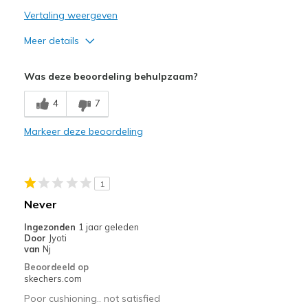
Sizing
Feels true to size
Vertaling weergeven
View On Shoes
I'm Really Into Shoes
Meer details
Minpunten
Was deze beoordeling behulpzaam?
Poor Cushioning
4
7
Markeer deze beoordeling
1
Never
Ingezonden
1 jaar geleden
Door
Jyoti
van
Nj
Beoordeeld op
skechers.com
Poor cushioning.. not satisfied