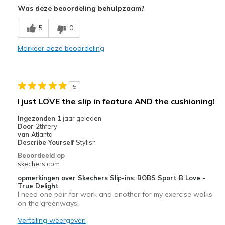
Width
Was deze beoordeling behulpzaam?
Feels too narrow
Comfortable
Sizing
Feels true to size
5
0
View On Shoes
Shoes are for Wearing
Stylish
Markeer deze beoordeling
Minpunten
Need Break In
5
Beste toepassingen
I just LOVE the slip in feature AND the cushioning!
Casual Wear
Ingezonden
1 jaar geleden
Door
2thfery
Width
Feels true to width
van
Atlanta
Describe Yourself
Stylish
Sizing
Feels true to size
Beoordeeld op
View On Shoes
Shoes are for Wearing
skechers.com
opmerkingen over Skechers Slip-ins: BOBS Sport B Love -
True Delight
I need one pair for work and another for my exercise walks
on the greenways!
Vertaling weergeven