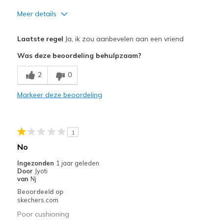
Meer details
Pluspunten
Laatste regel
Ja, ik zou aanbevelen aan een vriend
Attractive Design
Was deze beoordeling behulpzaam?
Breathe Well
2
0
Comfortable
Markeer deze beoordeling
Durable
Stylish
1
Minpunten
No
Need Break In
Ingezonden
1 jaar geleden
Door
Jyoti
Beste toepassingen
van
Nj
Beoordeeld op
Walking the greenway
skechers.com
Width
Poor cushioning
Feels true to width