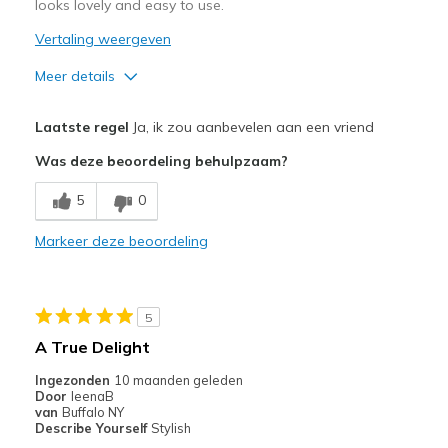
looks lovely and easy to use.
Vertaling weergeven
Meer details
Pluspunten
Laatste regel
Ja, ik zou aanbevelen aan een vriend
Attractive Design
Was deze beoordeling behulpzaam?
Breathe Well
5
0
Comfortable
Markeer deze beoordeling
Stylish
Beste toepassingen
5
Casual Wear
A True Delight
Going Out
Ingezonden
10 maanden geleden
Door
IeenaB
Width
Feels true to width
van
Buffalo NY
Describe Yourself
Stylish
Sizing
Feels true to size