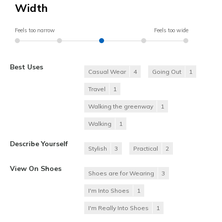
Width
Feels too narrow
Feels too wide
Best Uses
Casual Wear
4
Going Out
1
Travel
1
Walking the greenway
1
Walking
1
Describe Yourself
Stylish
3
Practical
2
View On Shoes
Shoes are for Wearing
3
I'm Into Shoes
1
I'm Really Into Shoes
1