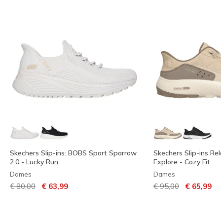
Skechers Slip-ins: BOBS Sport Sparrow
Skechers Slip-ins Rel
2.0 - Lucky Run
Explore - Cozy Fit
Dames
Dames
Prijs verlaagd van
naar
Prijs verlaagd van
naar
€ 80,00
€ 63,99
€ 95,00
€ 65,99