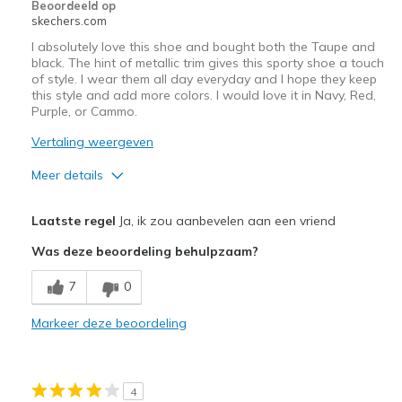
Beoordeeld op
View On Shoes
I'm Into Shoes
skechers.com
I absolutely love this shoe and bought both the Taupe and
black. The hint of metallic trim gives this sporty shoe a touch
of style. I wear them all day everyday and I hope they keep
this style and add more colors. I would love it in Navy, Red,
Purple, or Cammo.
Vertaling weergeven
Meer details
Pluspunten
Laatste regel
Ja, ik zou aanbevelen aan een vriend
Attractive Design
Was deze beoordeling behulpzaam?
Breathe Well
7
0
Comfortable
Markeer deze beoordeling
Stylish
Minpunten
4
Not enough color selection