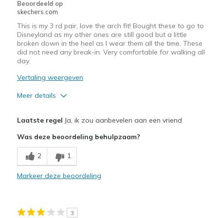
Beoordeeld op
skechers.com
This is my 3 rd pair, love the arch fit! Bought these to go to
Disneyland as my other ones are still good but a little
broken down in the heel as I wear them all the time. These
did not need any break-in. Very comfortable for walking all
day.
Vertaling weergeven
Meer details
Pluspunten
Laatste regel
Ja, ik zou aanbevelen aan een vriend
Breathe Well
Was deze beoordeling behulpzaam?
Comfortable
2
1
Durable
Markeer deze beoordeling
Beste toepassingen
Casual Wear
3