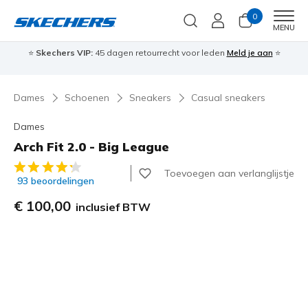
0
Men
MENU
⭐
Skechers VIP:
45 dagen retourrecht voor leden
Meld je aan
⭐
🎁
Dames
Schoenen
Sneakers
Casual sneakers
Dames
Arch Fit 2.0 - Big League
4,3 van de 5 klantbeoordelingen
Toevoegen aan verlanglijstje
93 beoordelingen
€ 100,00
inclusief BTW