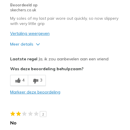
Beoordeeld op
View On Shoes
I'm Into Shoes
skechers.co.uk
My soles of my last pair wore out quickly, so now slippery
with very little grip
Vertaling weergeven
Meer details
Pluspunten
Laatste regel
Ja, ik zou aanbevelen aan een vriend
Comfortable
Was deze beoordeling behulpzaam?
Minpunten
4
3
Wear Out Quickly
Markeer deze beoordeling
Beste toepassingen
Casual Wear
2
Width
Feels true to width
No
Sizing
Feels true to size