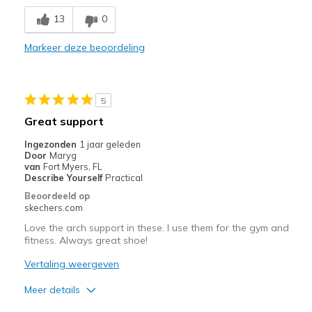
13
0
Comfortable
Markeer deze beoordeling
Minpunten
Wear Out Quickly
Beste toepassingen
5
Great support
Casual Wear
Ingezonden
1 jaar geleden
Special Occasions
Door
Maryg
van
Fort Myers, FL
Width
Feels true to width
Describe Yourself
Practical
Sizing
Feels true to size
Beoordeeld op
skechers.com
View On Shoes
Shoes are for Wearing
Love the arch support in these. I use them for the gym and
fitness. Always great shoe!
Vertaling weergeven
Meer details