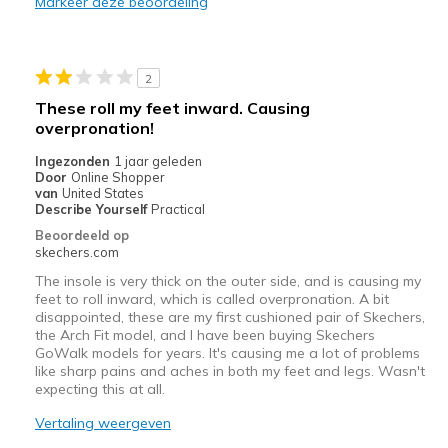
Markeer deze beoordeling
Comfortable
Durable
2
Stylish
These roll my feet inward. Causing
overpronation!
Minpunten
Ingezonden
Shoe strings will not stay tied, no matter how t
1 jaar geleden
Door
Online Shopper
van
United States
Beste toepassingen
Describe Yourself
Practical
Casual Wear
Beoordeeld op
skechers.com
Width
Feels true to width
The insole is very thick on the outer side, and is causing my
feet to roll inward, which is called overpronation. A bit
Sizing
Feels true to size
disappointed, these are my first cushioned pair of Skechers,
View On Shoes
Shoes are for Wearing
the Arch Fit model, and I have been buying Skechers
GoWalk models for years. It's causing me a lot of problems
like sharp pains and aches in both my feet and legs. Wasn't
expecting this at all.
Vertaling weergeven