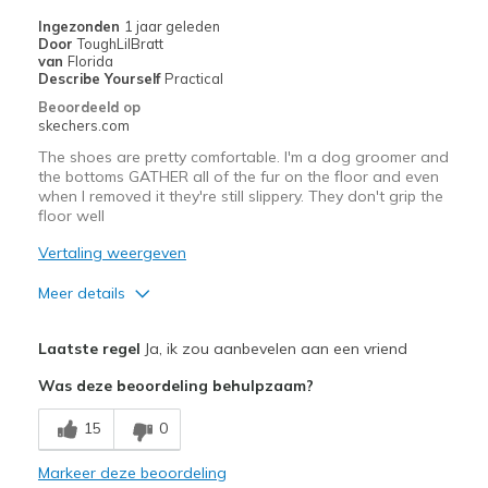
Ingezonden
1 jaar geleden
Door
ToughLilBratt
van
Florida
Describe Yourself
Practical
Beoordeeld op
skechers.com
The shoes are pretty comfortable. I'm a dog groomer and
the bottoms GATHER all of the fur on the floor and even
when I removed it they're still slippery. They don't grip the
floor well
Vertaling weergeven
Meer details
Pluspunten
Laatste regel
Ja, ik zou aanbevelen aan een vriend
Attractive Design
Was deze beoordeling behulpzaam?
Breathe Well
15
0
Comfortable
Markeer deze beoordeling