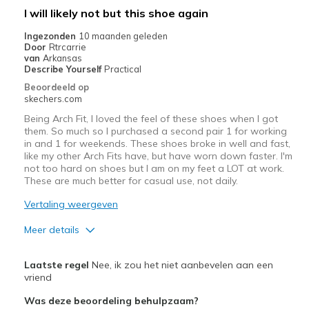
Travel
I will likely not but this shoe again
Width
Feels true to width
Ingezonden
10 maanden geleden
Door
Rtrcarrie
Sizing
Feels true to size
van
Arkansas
Describe Yourself
Practical
Beoordeeld op
skechers.com
Being Arch Fit, I loved the feel of these shoes when I got
them. So much so I purchased a second pair 1 for working
in and 1 for weekends. These shoes broke in well and fast,
like my other Arch Fits have, but have worn down faster. I'm
not too hard on shoes but I am on my feet a LOT at work.
These are much better for casual use, not daily.
Vertaling weergeven
Meer details
Pluspunten
Laatste regel
Nee, ik zou het niet aanbevelen aan een
Attractive Design
vriend
Was deze beoordeling behulpzaam?
Breathe Well