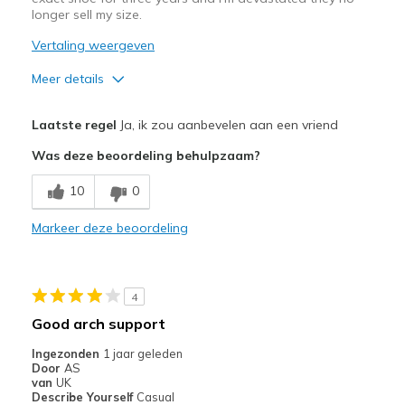
longer sell my size.
Vertaling weergeven
Meer details
Pluspunten
Laatste regel
Ja, ik zou aanbevelen aan een vriend
Attractive Design
Was deze beoordeling behulpzaam?
Breathe Well
10
0
Comfortable
Markeer deze beoordeling
Durable
Beste toepassingen
4
Gym
Good arch support
Work
Ingezonden
1 jaar geleden
Door
AS
Width
Feels true to width
van
UK
Describe Yourself
Casual
Sizing
Feels true to size