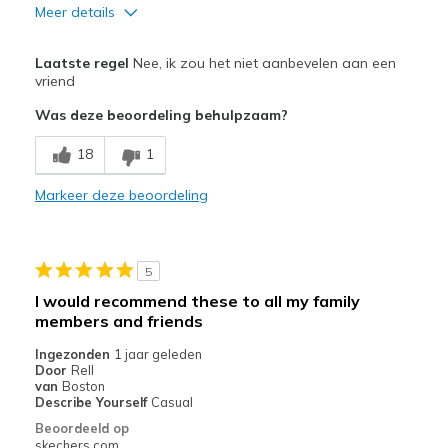
Meer details
Minpunten
Laatste regel
Nee, ik zou het niet aanbevelen aan een
Causing Overpronation
vriend
Was deze beoordeling behulpzaam?
Width
Feels true to width
Sizing
Feels true to size
18
1
View On Shoes
Shoes are for Wearing
Markeer deze beoordeling
5
I would recommend these to all my family
members and friends
Ingezonden
1 jaar geleden
Door
Rell
van
Boston
Describe Yourself
Casual
Beoordeeld op
skechers.com