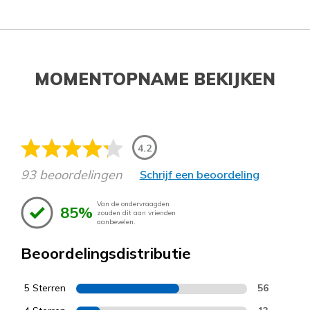
MOMENTOPNAME BEKIJKEN
4.2
93 beoordelingen
Schrijf een beoordeling
Van de ondervraagden
85%
zouden dit aan vrienden
aanbevelen.
Beoordelingsdistributie
5 Sterren
56