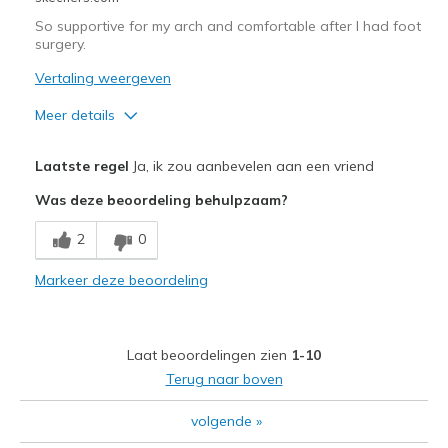
So supportive for my arch and comfortable after I had foot
surgery.
Vertaling weergeven
Meer details
Pluspunten
Laatste regel
Ja, ik zou aanbevelen aan een vriend
Comfortable
Was deze beoordeling behulpzaam?
Beste toepassingen
2
0
Casual Wear
Markeer deze beoordeling
Travel
View On Shoes
Shoes are for Wearing
Laat beoordelingen zien
1-10
Terug naar boven
volgende
»