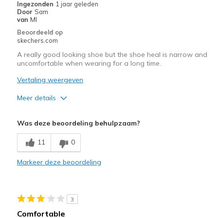
Ingezonden
1 jaar geleden
View On Shoes
Shoes are for Wearing
Door
Sam
van
MI
Beoordeeld op
skechers.com
A really good looking shoe but the shoe heal is narrow and
uncomfortable when wearing for a long time.
Vertaling weergeven
Meer details
Minpunten
Was deze beoordeling behulpzaam?
Poor Cushioning
11
0
Width
Feels too narrow
Markeer deze beoordeling
Sizing
Feels full size too small
3
Comfortable