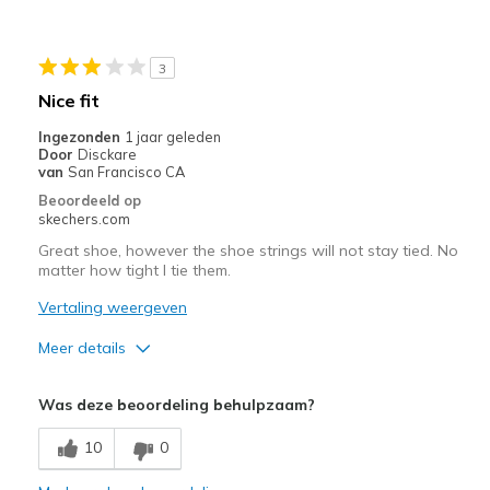
Minpunten
Not good for slip resistance
3
Beste toepassingen
Nice fit
Work
Ingezonden
1 jaar geleden
Door
Disckare
Width
Feels true to width
van
San Francisco CA
Sizing
Feels true to size
Beoordeeld op
skechers.com
View On Shoes
I'm Into Shoes
Great shoe, however the shoe strings will not stay tied. No
matter how tight I tie them.
Vertaling weergeven
Meer details
Pluspunten
Was deze beoordeling behulpzaam?
Attractive Design
10
0
Breathe Well