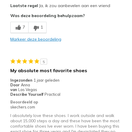
Pluspunten
Laatste regel
Ja, ik zou aanbevelen aan een vriend
Breathe Well
Was deze beoordeling behulpzaam?
Comfortable
7
1
Stylish
Markeer deze beoordeling
Width
Feels true to width
Sizing
Feels true to size
View On Shoes
Shoes are for Wearing
5
My absolute most favorite shoes
Ingezonden
1 jaar geleden
Door
Anna
van
Las Vegas
Describe Yourself
Practical
Beoordeeld op
skechers.com
I absolutely love these shoes. I work outside and walk
about 15,000 steps a day and these have been the most
comfortable shoes Ive ever worn. I have been buying this
exact shoe for three years and I'm devastated they no