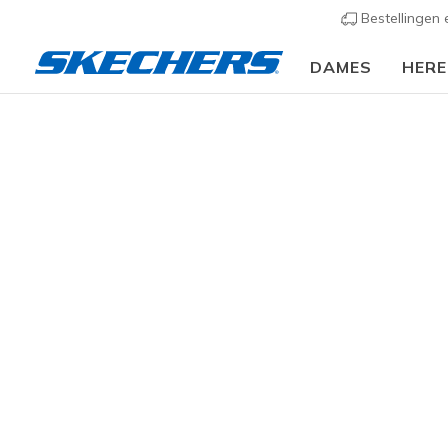
Bestellingen
DAMES
HER
Dames
Schoenen
Sneakers
Casual sneaker