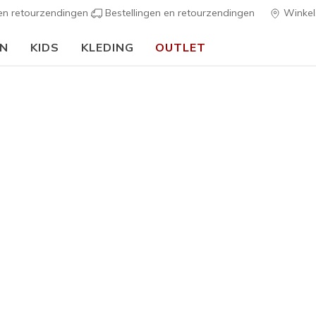
 en retourzendingen
Bestellingen en retourzendingen
Winkel
EN
KIDS
KLEDING
OUTLET
⭐
Skechers VIP:
45 dagen retourrecht voor leden
Meld je aan
⭐
s
Dames
Best sellers
Skechers 
7
3,3 van de 5 kl
€ 100,0
Kleur
Donker Ma