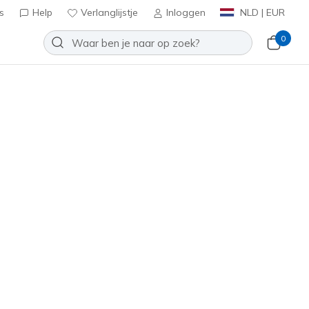
s
Help
Verlanglijstje
Inloggen
NLD | EUR
0
Slip-ins: Glide-Step Pro
Toevoegen aan verlanglijstje
24 beoordelingen
antbeoordelingen
0
inclusief BTW
rine
(#
150420
DKNV
)