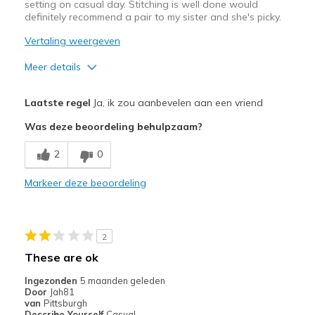
setting on casual day. Stitching is well done would
definitely recommend a pair to my sister and she's picky.
Vertaling weergeven
Meer details
Pluspunten
Laatste regel
Ja, ik zou aanbevelen aan een vriend
Attractive Design
Was deze beoordeling behulpzaam?
Breathe Well
2
0
Comfortable
Markeer deze beoordeling
Durable
Stylish
2
Minpunten
These are ok
Need Break In
Ingezonden
5 maanden geleden
Door
Jah81
Beste toepassingen
van
Pittsburgh
Describe Yourself
Casual