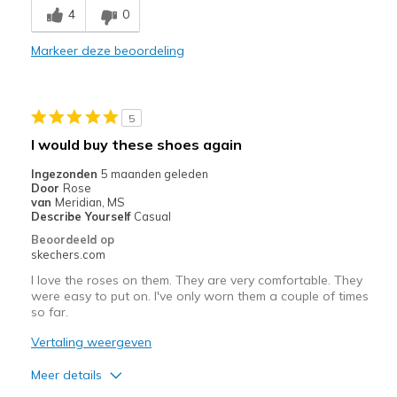
4
0
Stylish
Markeer deze beoordeling
Minpunten
Need Break In
Width
Feels too narrow
5
Sizing
Feels true to size
I would buy these shoes again
View On Shoes
I'm Into Shoes
Ingezonden
5 maanden geleden
Door
Rose
van
Meridian, MS
Describe Yourself
Casual
Beoordeeld op
skechers.com
I love the roses on them. They are very comfortable. They
were easy to put on. I've only worn them a couple of times
so far.
Vertaling weergeven
Meer details