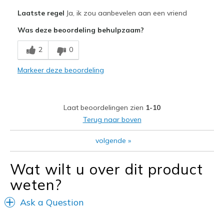
Pluspunten
Laatste regel
Ja, ik zou aanbevelen aan een vriend
Attractive Design
Was deze beoordeling behulpzaam?
Breathe Well
2
0
Comfortable
Markeer deze beoordeling
Stylish
Beste toepassingen
Laat beoordelingen zien
1-10
Casual Wear
Terug naar boven
Going Out
volgende
»
Travel
Wat wilt u over dit product
Width
Feels true to width
weten?
Sizing
Feels true to size
View On Shoes
Shoes are for Wearing
Ask a Question