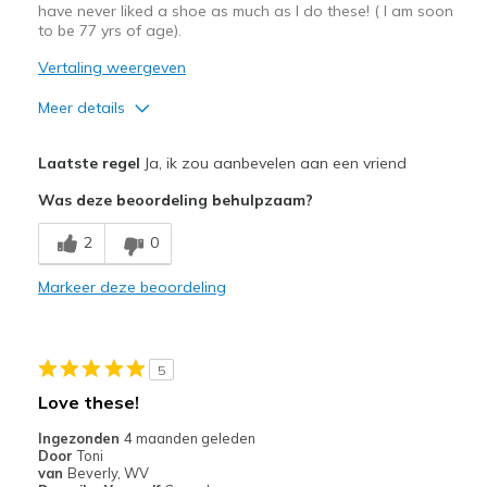
have never liked a shoe as much as I do these! ( I am soon
to be 77 yrs of age).
Vertaling weergeven
Meer details
Pluspunten
Laatste regel
Ja, ik zou aanbevelen aan een vriend
Attractive Design
Was deze beoordeling behulpzaam?
Breathe Well
2
0
Comfortable
Markeer deze beoordeling
Durable
Stylish
5
Beste toepassingen
Love these!
Casual Wear
Ingezonden
4 maanden geleden
Door
Toni
Going Out
van
Beverly, WV