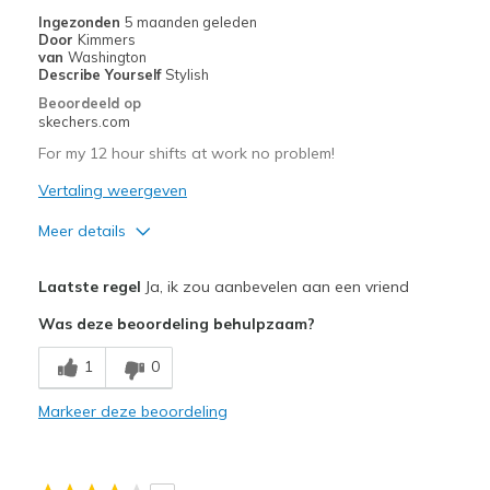
Ingezonden
5 maanden geleden
Door
Kimmers
van
Washington
Describe Yourself
Stylish
Beoordeeld op
skechers.com
For my 12 hour shifts at work no problem!
Vertaling weergeven
Meer details
Pluspunten
Laatste regel
Ja, ik zou aanbevelen aan een vriend
Attractive Design
Was deze beoordeling behulpzaam?
Stylish
1
0
Beste toepassingen
Markeer deze beoordeling
Casual Wear
Going Out