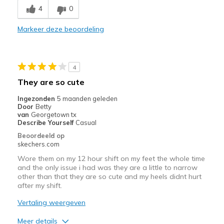
4
0
Stylish
Markeer deze beoordeling
Minpunten
Need Break In
4
Beste toepassingen
They are so cute
Casual Wear
Ingezonden
5 maanden geleden
Door
Betty
Going Out
van
Georgetown tx
Describe Yourself
Casual
Travel
Beoordeeld op
skechers.com
Width
Feels true to width
Wore them on my 12 hour shift on my feet the whole time
Sizing
Feels half size too small
and the only issue i had was they are a little to narrow
View On Shoes
I'm Into Shoes
other than that they are so cute and my heels didnt hurt
after my shift.
Vertaling weergeven
Meer details