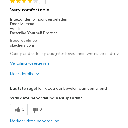
4
Special Occasions
Very comfortable
Travel
Ingezonden
5 maanden geleden
Door
Momma
Width
Feels true to width
van
Tn
Describe Yourself
Practical
Sizing
Feels true to size
Beoordeeld op
View On Shoes
I'm Really Into Shoes
skechers.com
Comfy and cute my daughter loves them wears them daily
Vertaling weergeven
Meer details
Pluspunten
Laatste regel
Ja, ik zou aanbevelen aan een vriend
Attractive Design
Was deze beoordeling behulpzaam?
Comfortable
1
0
Durable
Markeer deze beoordeling
Stylish