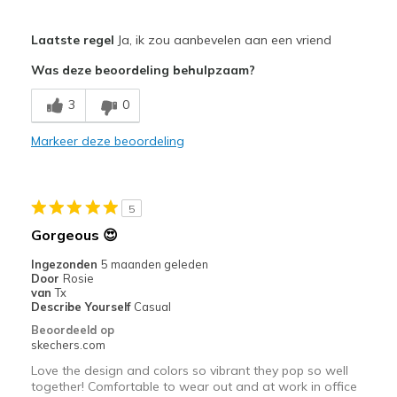
Pluspunten
Laatste regel
Ja, ik zou aanbevelen aan een vriend
Attractive Design
Was deze beoordeling behulpzaam?
Comfortable
3
0
Stylish
Markeer deze beoordeling
Beste toepassingen
Casual Wear
5
Width
Feels too narrow
Gorgeous 😍
Sizing
Feels true to size
Ingezonden
5 maanden geleden
View On Shoes
I'm Into Shoes
Door
Rosie
van
Tx
Describe Yourself
Casual
Beoordeeld op
skechers.com
Love the design and colors so vibrant they pop so well
together! Comfortable to wear out and at work in office