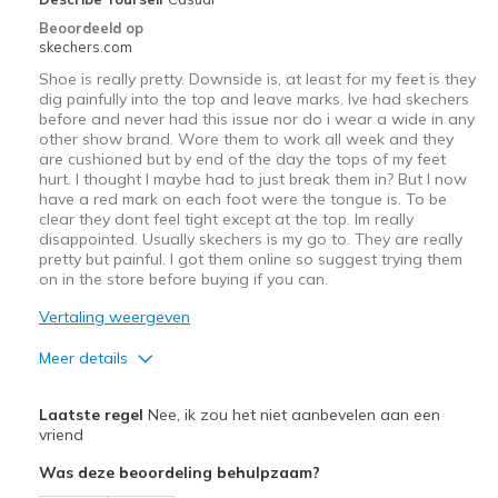
Casual Wear
Beoordeeld op
skechers.com
Going Out
Shoe is really pretty. Downside is, at least for my feet is they
Special Occasions
dig painfully into the top and leave marks. Ive had skechers
before and never had this issue nor do i wear a wide in any
other show brand. Wore them to work all week and they
Width
Feels true to width
are cushioned but by end of the day the tops of my feet
Sizing
Feels true to size
hurt. I thought I maybe had to just break them in? But I now
have a red mark on each foot were the tongue is. To be
View On Shoes
Shoes are for Wearing
clear they dont feel tight except at the top. Im really
disappointed. Usually skechers is my go to. They are really
pretty but painful. I got them online so suggest trying them
on in the store before buying if you can.
Vertaling weergeven
Meer details
Pluspunten
Laatste regel
Nee, ik zou het niet aanbevelen aan een
Attractive Design
vriend
Was deze beoordeling behulpzaam?
Breathe Well