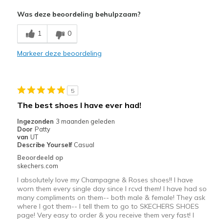
Was deze beoordeling behulpzaam?
Minpunten
Hurts my knee
1
0
Markeer deze beoordeling
5
The best shoes I have ever had!
Ingezonden
3 maanden geleden
Door
Patty
van
UT
Describe Yourself
Casual
Beoordeeld op
skechers.com
I absolutely love my Champagne & Roses shoes!! I have
worn them every single day since I rcvd them! I have had so
many compliments on them-- both male & female! They ask
where I got them-- I tell them to go to SKECHERS SHOES
page! Very easy to order & you receive them very fast! I