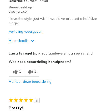
Describe Yourself
Casual
Width
Feels true to width
Beoordeeld op
skechers.com
Sizing
Feels true to size
View On Shoes
I'm Really Into Shoes
I love the style, just wish I would've ordered a half size
bigger.
Vertaling weergeven
Meer details
Pluspunten
Laatste regel
Ja, ik zou aanbevelen aan een vriend
Attractive Design
Was deze beoordeling behulpzaam?
Comfortable
1
1
Stylish
Markeer deze beoordeling
Beste toepassingen
Casual Wear
5
Sizing
Feels half size too small
Pretty!
View On Shoes
Shoes are for Wearing