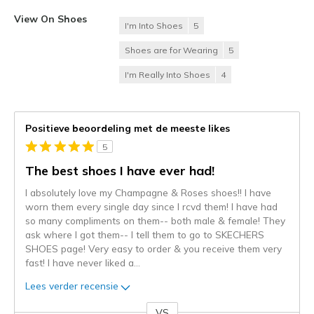
View On Shoes
I'm Into Shoes
5
Shoes are for Wearing
5
I'm Really Into Shoes
4
Positieve beoordeling met de meeste likes
5
The best shoes I have ever had!
I absolutely love my Champagne & Roses shoes!! I have
worn them every single day since I rcvd them! I have had
so many compliments on them-- both male & female! They
ask where I got them-- I tell them to go to SKECHERS
SHOES page! Very easy to order & you receive them very
fast! I have never liked a
...
Lees verder recensie
VS