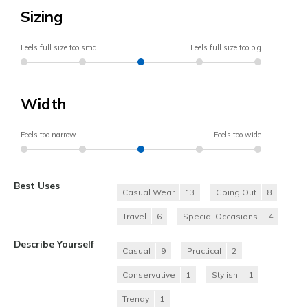
Sizing
Feels full size too small
Feels full size too big
Width
Feels too narrow
Feels too wide
Best Uses
Casual Wear
13
Going Out
8
Travel
6
Special Occasions
4
Describe Yourself
Casual
9
Practical
2
Conservative
1
Stylish
1
Trendy
1