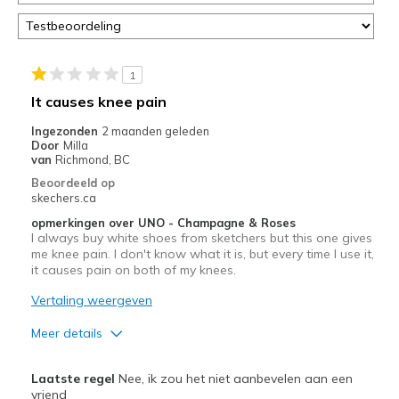
door
<a
href="javascript:location.href=location.pathname;">hier</a>
de
page
1
met
It causes knee pain
de
Ingezonden
2 maanden geleden
migratiegeschiedenis
Door
Milla
van
van
Richmond, BC
de
Beoordeeld op
page_id
skechers.ca
te
opmerkingen over UNO - Champagne & Roses
bezoeken.
I always buy white shoes from sketchers but this one gives
me knee pain. I don't know what it is, but every time I use it,
it causes pain on both of my knees.
Vertaling weergeven
Meer details
Pluspunten
Laatste regel
Nee, ik zou het niet aanbevelen aan een
Stylish
vriend