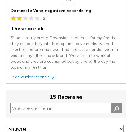
Je
content
De meeste Vond negatieve beoordeling
wordt
2
momenteel
gemigreerd
These are ok
naar
Shoe is really pretty. Downside is, at least for my feet is
de
they dig painfully into the top and leave marks. Ive had
niejee
skechers before and never had this issue nor do i wear a
page_id.
wide in any other show brand. Wore them to work all
Je
week and they are cushioned but by end of the day the
kunt
tops of my feet hur
...
de
status
Lees verder recensie
van
je
migratie
15 Recensies
controleren
op
deze
page
of