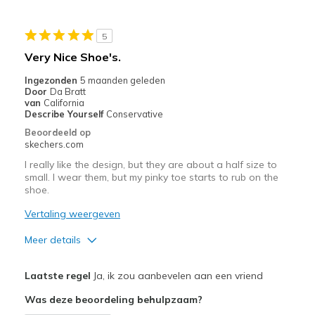
Beste toepassingen
5
Casual Wear
Very Nice Shoe's.
Width
Feels true to width
Ingezonden
5 maanden geleden
Door
Da Bratt
Sizing
Feels true to size
van
California
View On Shoes
I'm Into Shoes
Describe Yourself
Conservative
Beoordeeld op
skechers.com
I really like the design, but they are about a half size to
small. I wear them, but my pinky toe starts to rub on the
shoe.
Vertaling weergeven
Meer details
Pluspunten
Laatste regel
Ja, ik zou aanbevelen aan een vriend
Attractive Design
Was deze beoordeling behulpzaam?
Durable