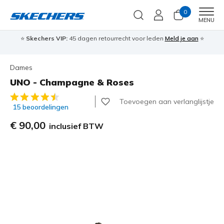
0
Men
MENU
⭐
Skechers VIP:
45 dagen retourrecht voor leden
Meld je aan
⭐
🎁
Dames
UNO - Champagne & Roses
3,6 van de 5 klantbeoordelingen
Toevoegen aan verlanglijstje
15 beoordelingen
€ 90,00
inclusief BTW