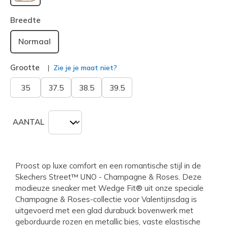
geselecteerd
Breedte
Normaal
Grootte
Zie je je maat niet?
35
37.5
38.5
39.5
AANTAL
Proost op luxe comfort en een romantische stijl in de
Skechers Street™ UNO - Champagne & Roses. Deze
modieuze sneaker met Wedge Fit® uit onze speciale
Champagne & Roses-collectie voor Valentijnsdag is
uitgevoerd met een glad durabuck bovenwerk met
geborduurde rozen en metallic bies, vaste elastische