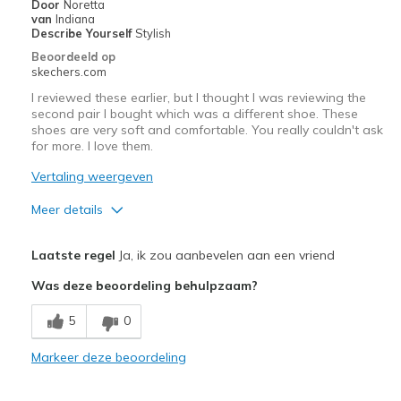
Door
Noretta
van
Indiana
Describe Yourself
Stylish
Beoordeeld op
skechers.com
I reviewed these earlier, but I thought I was reviewing the
second pair I bought which was a different shoe. These
shoes are very soft and comfortable. You really couldn't ask
for more. I love them.
Vertaling weergeven
Meer details
Pluspunten
Laatste regel
Ja, ik zou aanbevelen aan een vriend
Comfortable
Was deze beoordeling behulpzaam?
Beste toepassingen
5
0
Casual Wear
Markeer deze beoordeling
Width
Feels true to width
Sizing
Feels true to size