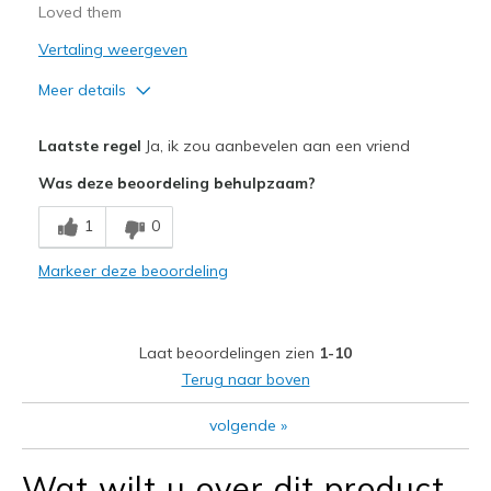
Loved them
Vertaling weergeven
Meer details
Pluspunten
Laatste regel
Ja, ik zou aanbevelen aan een vriend
Breathe Well
Was deze beoordeling behulpzaam?
Comfortable
1
0
Stylish
Markeer deze beoordeling
Beste toepassingen
Casual Wear
Laat beoordelingen zien
1-10
Going Out
Terug naar boven
Travel
volgende
»
Sizing
Feels true to size
Wat wilt u over dit product
View On Shoes
Shoes are for Wearing