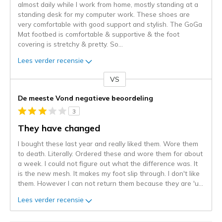
almost daily while I work from home, mostly standing at a
standing desk for my computer work. These shoes are
very comfortable with good support and stylish. The GoGa
Mat footbed is comfortable & supportive & the foot
covering is stretchy & pretty. So
...
Lees verder recensie
VS
Je
content
De meeste Vond negatieve beoordeling
wordt
3
momenteel
gemigreerd
They have changed
naar
I bought these last year and really liked them. Wore them
de
to death. Literally. Ordered these and wore them for about
niejee
a week. I could not figure out what the difference was. It
page_id.
is the new mesh. It makes my foot slip through. I don't like
Je
them. However I can not return them because they are 'u
...
kunt
de
Lees verder recensie
status
van