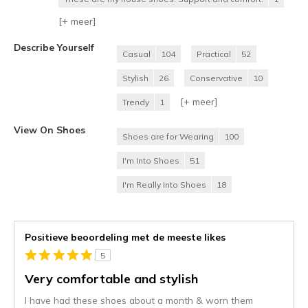
[+
meer
]
Describe Yourself
Casual
104
Practical
52
Stylish
26
Conservative
10
[+
meer
]
Trendy
1
View On Shoes
Shoes are for Wearing
100
I'm Into Shoes
51
I'm Really Into Shoes
18
Positieve beoordeling met de meeste likes
5
Very comfortable and stylish
I have had these shoes about a month & worn them