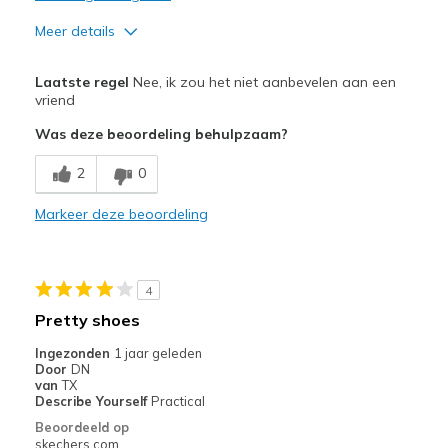
Meer details
Pluspunten
Laatste regel
Nee, ik zou het niet aanbevelen aan een
Skechers are no longer the great shoe they use t
vriend
Was deze beoordeling behulpzaam?
Minpunten
Poor Cushioning
2
0
Width
Markeer deze beoordeling
Feels true to width
Sizing
Feels true to size
View On Shoes
I'm Into Shoes
4
Pretty shoes
Ingezonden
1 jaar geleden
Door
DN
van
TX
Describe Yourself
Practical
Beoordeeld op
skechers.com