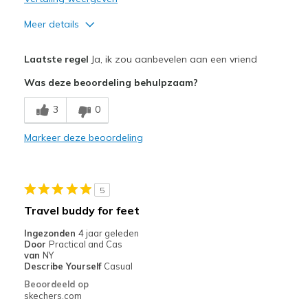
Meer details
Pluspunten
Laatste regel
Ja, ik zou aanbevelen aan een vriend
Comfortable
Was deze beoordeling behulpzaam?
Stylish
3
0
Beste toepassingen
Markeer deze beoordeling
Casual Wear
Width
Feels true to width
5
Sizing
Feels true to size
Travel buddy for feet
View On Shoes
Shoes are for Wearing
Ingezonden
4 jaar geleden
Door
Practical and Cas
van
NY
Describe Yourself
Casual
Beoordeeld op
skechers.com