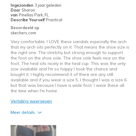
Going Out
Ingezonden
3 jaar geleden
Door
Sharon
Width
Feels too narrow
van
Pinellas Park, FL
Describe Yourself
Practical
Sizing
Feels half size too small
Beoordeeld op
View On Shoes
Shoes are for Wearing
skechers.com
Very comfortable, I LOVE these sandals especially the arch
that my arch sits perfectly on it. That means the shoe size is
the right one. The stretchy but strong enough to support
the foot on the shoe sole. The shoe sole feels nice on the
foot. The heal sits nicely in the heal cup. This was the only
size available and I'm so happy I took the chance and
bought it. I highly recommend it of there are any still
available and if you wear a size 5. I thought I was a size 6
but that was because I have a wide foot. I wear these all
the time when I'm home.
Vertaling weergeven
Meer details
Pluspunten
Arch