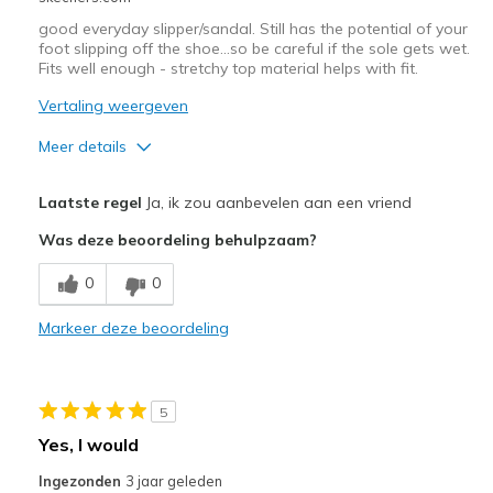
good everyday slipper/sandal. Still has the potential of your
foot slipping off the shoe...so be careful if the sole gets wet.
Fits well enough - stretchy top material helps with fit.
Vertaling weergeven
Meer details
Pluspunten
Laatste regel
Ja, ik zou aanbevelen aan een vriend
Attractive Design
Was deze beoordeling behulpzaam?
Comfortable
0
0
Beste toepassingen
Markeer deze beoordeling
Casual Wear
Width
Feels true to width
5
Sizing
Feels half size too big
Yes, I would
View On Shoes
I'm Into Shoes
Ingezonden
3 jaar geleden