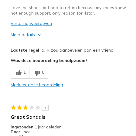
Love the shoes, but had to return because my knees knew
not enough support, only reason for 4star.
Vertaling weergeven
Meer details
Pluspunten
Laatste regel
Ja, ik zou aanbevelen aan een vriend
Attractive Design
Was deze beoordeling behulpzaam?
Comfortable
1
0
Stylish
Markeer deze beoordeling
Minpunten
For my foot the heal bed is too low for my knee
3
Beste toepassingen
Great Sandals
Casual Wear
Ingezonden
1 jaar geleden
Door
Loca
Going Out