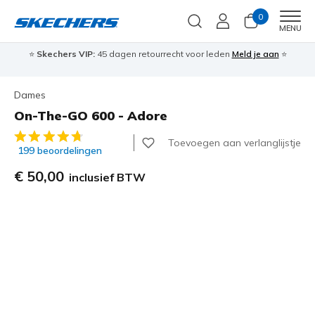
0
Men
MENU
⭐
Skechers VIP:
45 dagen retourrecht voor leden
Meld je aan
⭐
🎁
Dames
On-The-GO 600 - Adore
5 van de 5 klantbeoordelingen
Toevoegen aan verlanglijstje
199 beoordelingen
€ 50,00
inclusief BTW