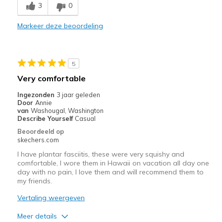
3
0
There are not quite as soft as my others
Markeer deze beoordeling
Beste toepassingen
Casual Wear
5
Width
Feels true to width
Very comfortable
Sizing
Feels true to size
Ingezonden
3 jaar geleden
View On Shoes
I'm Really Into Shoes
Door
Annie
van
Washougal, Washington
Describe Yourself
Casual
Beoordeeld op
skechers.com
I have plantar fasciitis, these were very squishy and
comfortable, I wore them in Hawaii on vacation all day one
day with no pain, I love them and will recommend them to
my friends.
Vertaling weergeven
Meer details