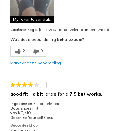
Attractive Design
Breathe Well
My favorite sandals
Laatste regel
Ja, ik zou aanbevelen aan een vriend
Comfortable
Was deze beoordeling behulpzaam?
Stylish
2
0
Beste toepassingen
Casual Wear
Markeer deze beoordeling
Width
Feels true to width
Sizing
Feels true to size
4
View On Shoes
Shoes are for Wearing
good fit - a bit large for a 7.5 but works.
Ingezonden
3 jaar geleden
Door
shoesin' it
van
KC, MO
Describe Yourself
Casual
Beoordeeld op
skechers.com