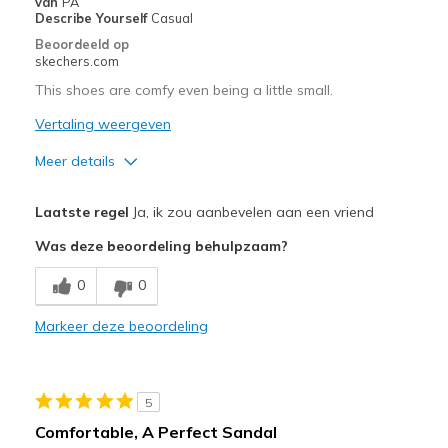
van
PA
Describe Yourself
Casual
Special Occasions
Beoordeeld op
skechers.com
Travel
This shoes are comfy even being a little small.
Width
Feels true to width
Vertaling weergeven
Sizing
Feels true to size
Meer details
View On Shoes
Shoes are for Wearing
Pluspunten
Laatste regel
Ja, ik zou aanbevelen aan een vriend
Attractive Design
Was deze beoordeling behulpzaam?
Breathe Well
0
0
Comfortable
Markeer deze beoordeling
Stylish
Beste toepassingen
5
Casual Wear
Comfortable, A Perfect Sandal