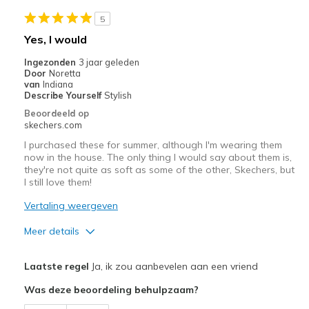
View On Shoes
I'm Really Into Shoes
5
Yes, I would
Ingezonden
3 jaar geleden
Door
Noretta
van
Indiana
Describe Yourself
Stylish
Beoordeeld op
skechers.com
I purchased these for summer, although I'm wearing them
now in the house. The only thing I would say about them is,
they're not quite as soft as some of the other, Skechers, but
I still love them!
Vertaling weergeven
Meer details
Pluspunten
Laatste regel
Ja, ik zou aanbevelen aan een vriend
Attractive Design
Was deze beoordeling behulpzaam?
Minpunten