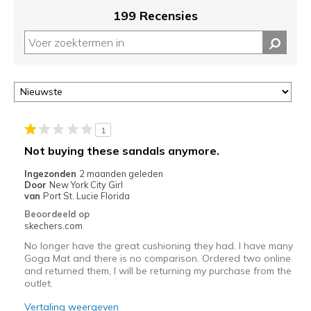
je
199 Recensies
migratie
controleren
op
deze
page
of
door
<a
1
href="javascript:location.href=location.pathname;">hier</a>
Not buying these sandals anymore.
de
page
Ingezonden
2 maanden geleden
Door
New York City Girl
met
van
Port St. Lucie Florida
de
Beoordeeld op
migratiegeschiedenis
skechers.com
van
de
No longer have the great cushioning they had. I have many
Goga Mat and there is no comparison. Ordered two online
page_id
and returned them, I will be returning my purchase from the
te
outlet.
bezoeken.
Vertaling weergeven