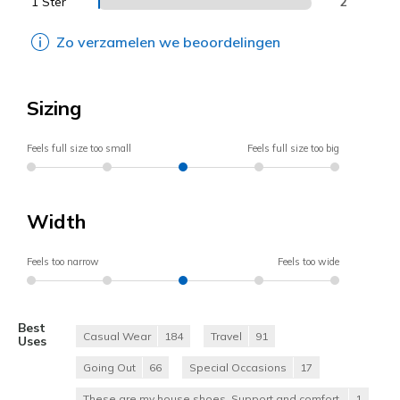
1 Ster
2
Zo verzamelen we beoordelingen
Sizing
Feels full size too small
Feels full size too big
Width
Feels too narrow
Feels too wide
Best
Casual Wear
184
Travel
91
Uses
Going Out
66
Special Occasions
17
These are my house shoes. Support and comfort.
1