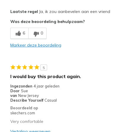
Pluspunten
Laatste regel
Ja, ik zou aanbevelen aan een vriend
Comfortable
Was deze beoordeling behulpzaam?
Beste toepassingen
6
0
Casual Wear
Markeer deze beoordeling
Width
Feels true to width
Sizing
Feels true to size
View On Shoes
I'm Into Shoes
5
I would buy this product again.
Ingezonden
4 jaar geleden
Door
Sue
van
New Jersey
Describe Yourself
Casual
Beoordeeld op
skechers.com
Very comfortable
Vertaling weergeven