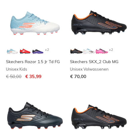
+2
+2
Skechers Razor 1.5 Jr Td FG
Skechers SKX_2 Club MG
Unisex Kids
Unisex Volwassenen
Prijs verlaagd van
naar
€ 50,00
€ 35,99
€ 70,00