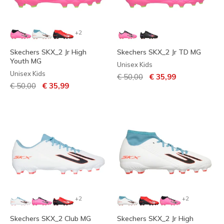
+2
Skechers SKX_2 Jr High
Skechers SKX_2 Jr TD MG
Youth MG
Unisex Kids
Unisex Kids
Prijs verlaagd van
naar
€ 50,00
€ 35,99
Prijs verlaagd van
naar
€ 50,00
€ 35,99
+2
+2
Skechers SKX_2 Club MG
Skechers SKX_2 Jr High