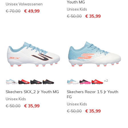
Youth MG
Unisex Volwassenen
Unisex Kids
Prijs verlaagd van
naar
€ 70,00
€ 49,99
Prijs verlaagd van
naar
€ 50,00
€ 35,99
+2
Skechers SKX_2 Jr Youth MG
Skechers Razor 1.5 Jr Youth
FG
Unisex Kids
Unisex Kids
Prijs verlaagd van
naar
€ 50,00
€ 35,99
Prijs verlaagd van
naar
€ 50,00
€ 35,99