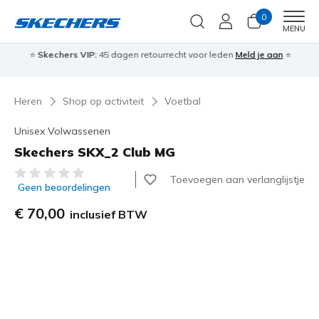
0
Men
MENU
⭐
Skechers VIP:
45 dagen retourrecht voor leden
Meld je aan
⭐
🎁
Heren
Shop op activiteit
Voetbal
Unisex Volwassenen
Skechers SKX_2 Club MG
5 van de 5 klantbeoordelingen
Toevoegen aan verlanglijstje
Geen beoordelingen
€ 70,00
inclusief BTW