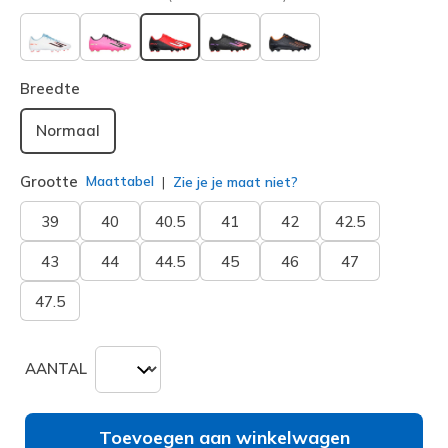
geselecteerd
Breedte
Normaal
Grootte
Maattabel
Zie je je maat niet?
39
40
40.5
41
42
42.5
43
44
44.5
45
46
47
47.5
AANTAL
Toevoegen aan winkelwagen