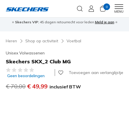
0
Men
MENU
⭐
Skechers VIP:
45 dagen retourrecht voor leden
Meld je aan
⭐
🎁
Heren
Shop op activiteit
Voetbal
Unisex Volwassenen
Skechers SKX_2 Club MG
4,1 van de 5 klantbeoordelingen
Toevoegen aan verlanglijstje
Geen beoordelingen
Prijs verlaagd van
€ 70,00
naar
€ 49,99
inclusief BTW