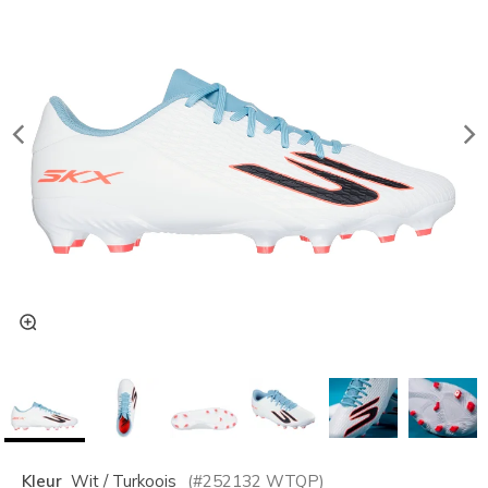
Kleur
Wit / Turkoois
(#
252132
WTQP
)