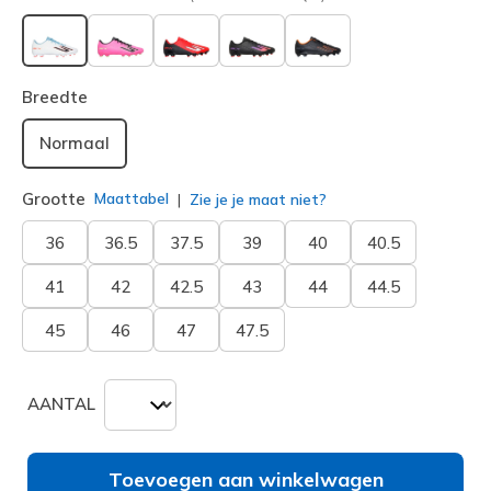
geselecteerd
Breedte
Normaal
Grootte
Maattabel
Zie je je maat niet?
36
36.5
37.5
39
40
40.5
41
42
42.5
43
44
44.5
45
46
47
47.5
AANTAL
Toevoegen aan winkelwagen