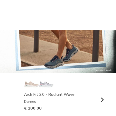
Arch Fit 3.0 - Radiant Wave
Relaxed
Dames
Heren
€ 100,00
€ 95,0