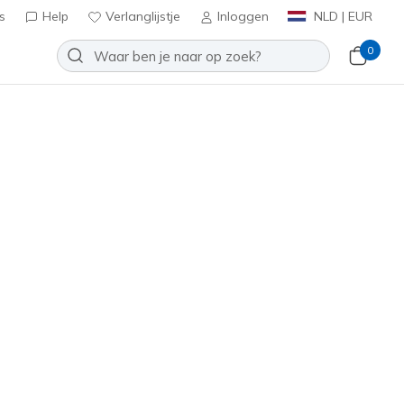
s
Help
Verlanglijstje
Inloggen
NLD | EUR
0
oenen
Sport