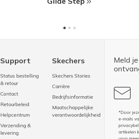
Glide Step
Meld je
Support
Skechers
ontva
Status bestelling
Skechers Stories
& retour
Carrière
Contact
Bedrijfsinformatie
Retourbeleid
Maatschappelijke
*Door jez
Helpcentrum
verantwoordelijkheid
e-mails v
Verzending &
privacybel
artikelen 
levering
voor meer