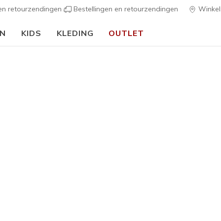
 en retourzendingen
Bestellingen en retourzendingen
Winkel
EN
KIDS
KLEDING
OUTLET
🎒 Voor het nieuwe schooljaar:
SHOP NU
h Fit
Sandalen
Canvas sch