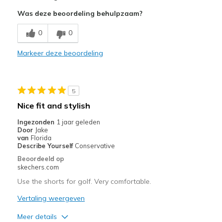
Comfortable
Was deze beoordeling behulpzaam?
Stylish
0
0
Beste toepassingen
Markeer deze beoordeling
Casual Wear
Going Out
5
Special Occasions
Nice fit and stylish
Travel
Ingezonden
1 jaar geleden
Door
Jake
Width
Feels true to width
van
Florida
Describe Yourself
Conservative
Sizing
Feels true to size
Beoordeeld op
skechers.com
Use the shorts for golf. Very comfortable.
Vertaling weergeven
Meer details