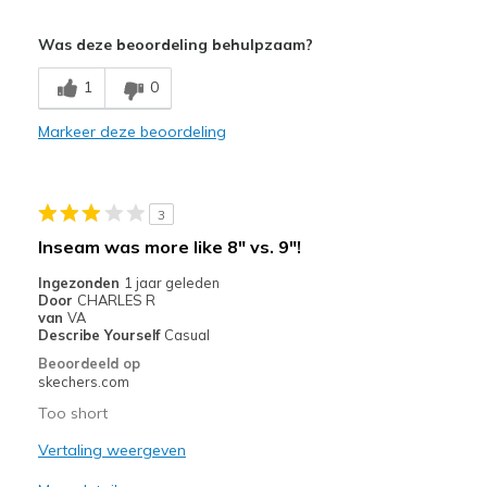
Pluspunten
Was deze beoordeling behulpzaam?
Breathe Well
1
0
Comfortable
Markeer deze beoordeling
Stylish
Beste toepassingen
3
Casual Wear
Inseam was more like 8" vs. 9"!
Going Out
Ingezonden
1 jaar geleden
Door
CHARLES R
Width
Feels true to width
van
VA
Describe Yourself
Casual
Sizing
Feels true to size
Beoordeeld op
skechers.com
Too short
Vertaling weergeven