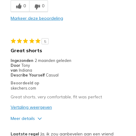
0
0
Beste toepassingen
Markeer deze beoordeling
Casual Wear
Width
Feels true to width
5
Sizing
Feels half size too big
Great shorts
View On Shoes
Shoes are for Wearing
Ingezonden
2 maanden geleden
Door
Tony
van
Indiana
Describe Yourself
Casual
Beoordeeld op
skechers.com
Great shorts, very comfortable, fit was perfect
Vertaling weergeven
Meer details
Pluspunten
Laatste regel
Ja, ik zou aanbevelen aan een vriend