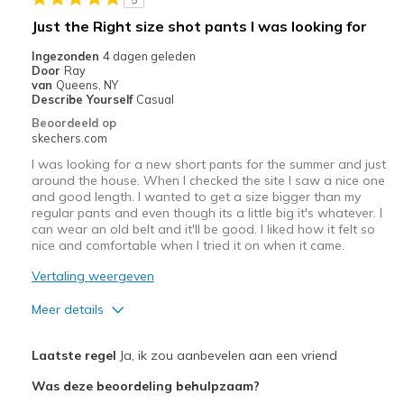
Just the Right size shot pants I was looking for
Ingezonden
4 dagen geleden
Door
Ray
van
Queens, NY
Describe Yourself
Casual
Beoordeeld op
skechers.com
I was looking for a new short pants for the summer and just
around the house. When I checked the site I saw a nice one
and good length. I wanted to get a size bigger than my
regular pants and even though its a little big it's whatever. I
can wear an old belt and it'll be good. I liked how it felt so
nice and comfortable when I tried it on when it came.
Vertaling weergeven
Meer details
Pluspunten
Laatste regel
Ja, ik zou aanbevelen aan een vriend
Breathe Well
Was deze beoordeling behulpzaam?
Comfortable