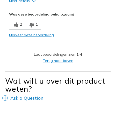
Meer details
Beste toepassingen
Was deze beoordeling behulpzaam?
Casual Wear
2
1
Width
Feels true to width
Markeer deze beoordeling
Sizing
Feels true to size
Laat beoordelingen zien
1-4
Terug naar boven
Wat wilt u over dit product
weten?
Ask a Question