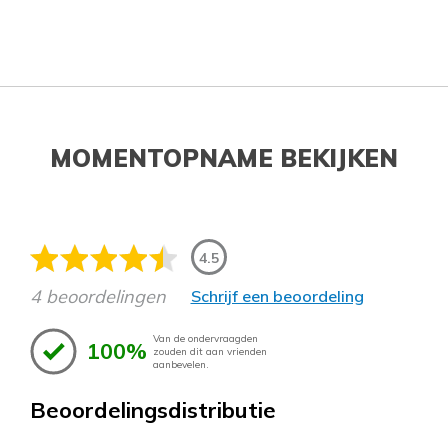
MOMENTOPNAME BEKIJKEN
4.5
4 beoordelingen
Schrijf een beoordeling
Van de ondervraagden
100%
zouden dit aan vrienden
aanbevelen.
Beoordelingsdistributie