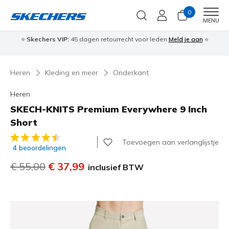
0
Men
MENU
⭐
Skechers VIP:
45 dagen retourrecht voor leden
Meld je aan
⭐
🎁
Heren
Kleding en meer
Onderkant
Heren
SKECH-KNITS Premium Everywhere 9 Inch
Short
3,8 van de 5 klantbeoordelingen
Toevoegen aan verlanglijstje
4 beoordelingen
Prijs verlaagd van
€ 55,00
naar
€ 37,99
inclusief BTW