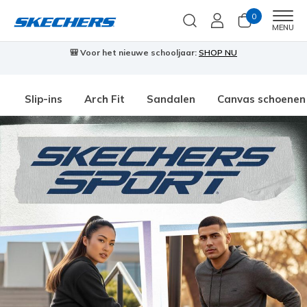
0
Men
MENU
🎒 Voor het nieuwe schooljaar:
SHOP NU
Slip-ins
Arch Fit
Sandalen
Canvas schoenen