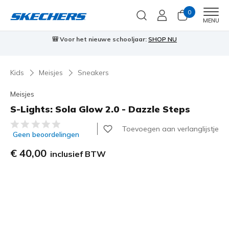
0
Men
MENU
🎒 Voor het nieuwe schooljaar:
SHOP NU
Kids
Meisjes
Sneakers
Meisjes
S-Lights: Sola Glow 2.0 - Dazzle Steps
3,1 van de 5 klantbeoordelingen
Toevoegen aan verlanglijstje
Geen beoordelingen
€ 40,00
inclusief BTW