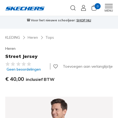
0
Men
MENU
🎒 Voor het nieuwe schooljaar:
SHOP NU
KLEDING
Heren
Tops
Heren
Street Jersey
4,9 van de 5 klantbeoordelingen
Toevoegen aan verlanglijstje
Geen beoordelingen
€ 40,00
inclusief BTW