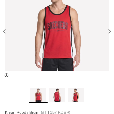
Kleur
Rood / Bruin
(#
TT157
RDBR
)