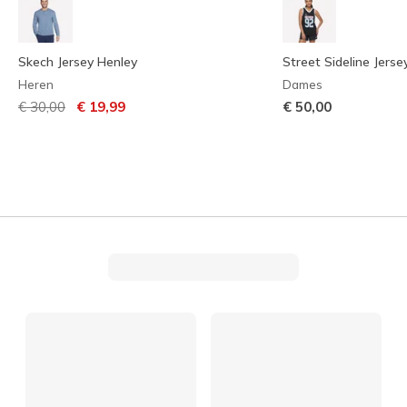
Skech Jersey Henley
Street Sideline Jerse
Heren
Dames
Prijs verlaagd van
naar
€ 30,00
€ 19,99
€ 50,00