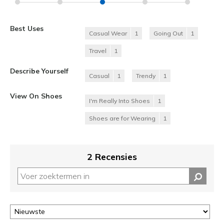
Best Uses
Casual Wear
1
Going Out
1
Travel
1
Describe Yourself
Casual
1
Trendy
1
View On Shoes
I'm Really Into Shoes
1
Shoes are for Wearing
1
2 Recensies