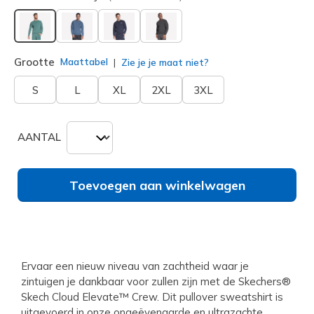
geselecteerd
Grootte
Maattabel
Zie je je maat niet?
S
L
XL
2XL
3XL
AANTAL
Toevoegen aan winkelwagen
Ervaar een nieuw niveau van zachtheid waar je
zintuigen je dankbaar voor zullen zijn met de Skechers®
Skech Cloud Elevate™ Crew. Dit pullover sweatshirt is
uitgevoerd in onze ongeëvenaarde en ultrazachte