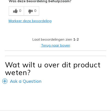
Was deze beoordeling behulpzaam?
Breathe Well
0
0
Comfortable
Markeer deze beoordeling
Durable
Stylish
Laat beoordelingen zien
1-2
Beste toepassingen
Terug naar boven
Casual Wear
Travel
Wat wilt u over dit product
weten?
Width
Feels true to width
Sizing
Feels true to size
Ask a Question
View On Shoes
I'm Really Into Shoes