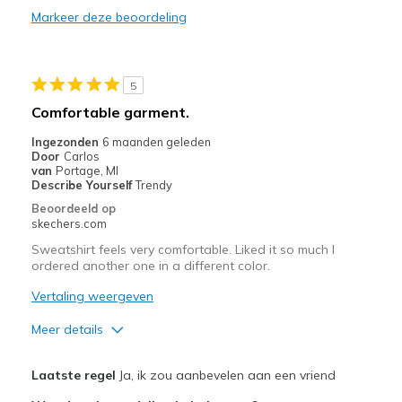
Markeer deze beoordeling
Width
Feels true to width
Sizing
Feels true to size
View On Shoes
Shoes are for Wearing
5
Comfortable garment.
Ingezonden
6 maanden geleden
Door
Carlos
van
Portage, MI
Describe Yourself
Trendy
Beoordeeld op
skechers.com
Sweatshirt feels very comfortable. Liked it so much I
ordered another one in a different color.
Vertaling weergeven
Meer details
Pluspunten
Laatste regel
Ja, ik zou aanbevelen aan een vriend
Attractive Design