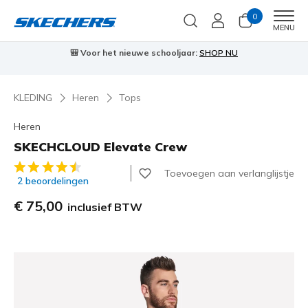
0
Men
MENU
🎒 Voor het nieuwe schooljaar:
SHOP NU
KLEDING
Heren
Tops
Heren
SKECHCLOUD Elevate Crew
3,3 van de 5 klantbeoordelingen
Toevoegen aan verlanglijstje
2 beoordelingen
€ 75,00
inclusief BTW