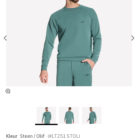
Kleur
Steen / Olijf
(#
LT251
STOL
)