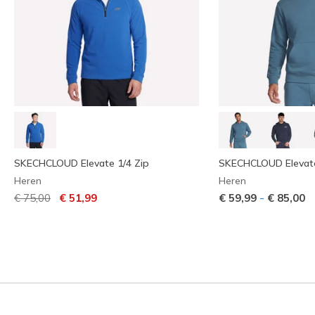
SKECHCLOUD Elevate 1/4 Zip
SKECHCLOUD Elevat
Heren
Heren
Prijs verlaagd van
naar
-
€ 75,00
€ 51,99
€ 59,99
€ 85,00