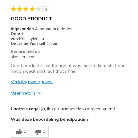
4
GOOD PRODUCT
Ingezonden
4 maanden geleden
Door
Bill
van
Pennsylvania
Describe Yourself
Casual
Beoordeeld op
skechers.com
Good product. I just thought it was more a light shirt and
not a sweat shirt. But that's fine.
Vertaling weergeven
Meer details
Pluspunten
Laatste regel
Ja, ik zou aanbevelen aan een vriend
Attractive Design
Was deze beoordeling behulpzaam?
Beste toepassingen
0
0
Going Out