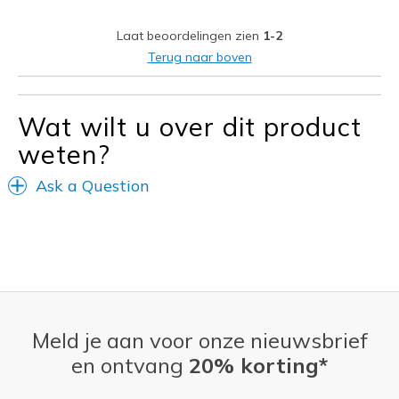
Width
Feels true to width
Laat beoordelingen zien
1-2
Sizing
Feels true to size
Terug naar boven
View On Shoes
I'm Into Shoes
Wat wilt u over dit product
weten?
Ask a Question
Meld je aan voor onze nieuwsbrief
en ontvang
20% korting*