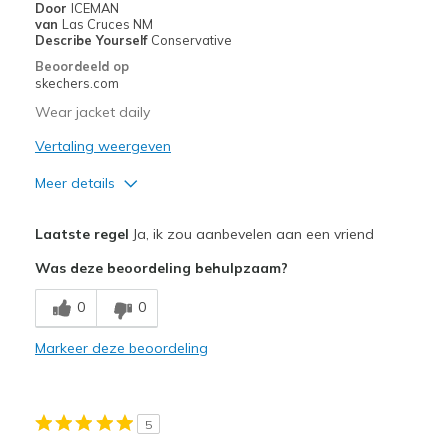
Door
ICEMAN
van
Las Cruces NM
Describe Yourself
Conservative
Beoordeeld op
skechers.com
Wear jacket daily
Vertaling weergeven
Meer details
Pluspunten
Laatste regel
Ja, ik zou aanbevelen aan een vriend
Attractive Design
Was deze beoordeling behulpzaam?
Breathe Well
0
0
Comfortable
Markeer deze beoordeling
Durable
Stylish
5
Beste toepassingen