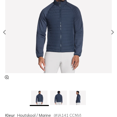
Kleur
Houtskool / Marine
(#
JA141
CCNV
)