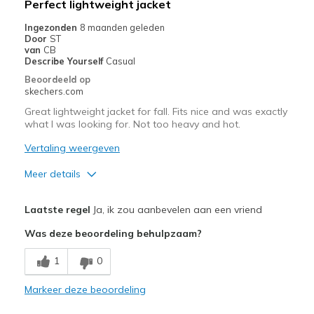
Perfect lightweight jacket
Casual Wear
Ingezonden
8 maanden geleden
Door
ST
Going Out
van
CB
Describe Yourself
Casual
Special Occasions
Beoordeeld op
skechers.com
Travel
Great lightweight jacket for fall. Fits nice and was exactly
what I was looking for. Not too heavy and hot.
Width
Feels true to width
Sizing
Feels true to size
Vertaling weergeven
Meer details
Pluspunten
Laatste regel
Ja, ik zou aanbevelen aan een vriend
Comfortable
Was deze beoordeling behulpzaam?
Stylish
1
0
Beste toepassingen
Markeer deze beoordeling
Casual Wear