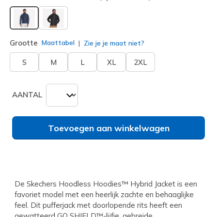
geselecteerd
Grootte
Maattabel
Zie je je maat niet?
S
M
L
XL
2XL
AANTAL
Toevoegen aan winkelwagen
De Skechers Hoodless Hoodies™ Hybrid Jacket is een
favoriet model met een heerlijk zachte en behaaglijke
feel. Dit pufferjack met doorlopende rits heeft een
gewatteerd GO SHIELD™-lijfje, gebreide