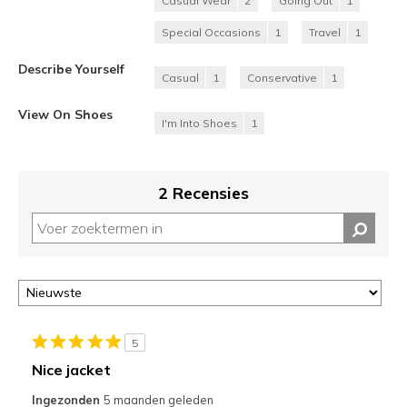
Casual Wear
2
Going Out
1
Special Occasions
1
Travel
1
Describe Yourself
Casual
1
Conservative
1
View On Shoes
I'm Into Shoes
1
2 Recensies
5
Nice jacket
Ingezonden
5 maanden geleden