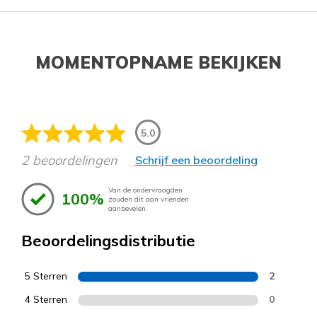
MOMENTOPNAME BEKIJKEN
5.0
2 beoordelingen
Schrijf een beoordeling
Van de ondervraagden
100%
zouden dit aan vrienden
aanbevelen.
Beoordelingsdistributie
5 Sterren
2
4 Sterren
0