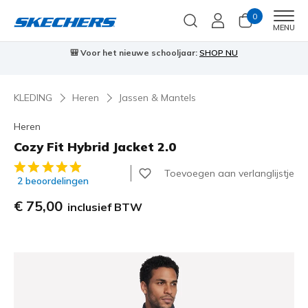
0
Men
MENU
🎒 Voor het nieuwe schooljaar:
SHOP NU
⭐
Skechers
KLEDING
Heren
Jassen & Mantels
Heren
Cozy Fit Hybrid Jacket 2.0
5 van de 5 klantbeoordelingen
Toevoegen aan verlanglijstje
2 beoordelingen
€ 75,00
inclusief BTW