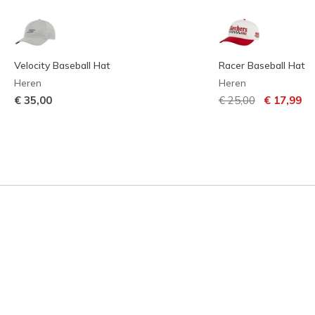
Velocity Baseball Hat
Racer Baseball Hat
Heren
Heren
Prijs verlaagd van
naar
€ 35,00
€ 25,00
€ 17,99