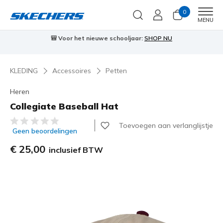
0
Men
MENU
🎒 Voor het nieuwe schooljaar:
SHOP NU
KLEDING
Accessoires
Petten
Heren
Collegiate Baseball Hat
5 van de 5 klantbeoordelingen
Toevoegen aan verlanglijstje
Geen beoordelingen
€ 25,00
inclusief BTW