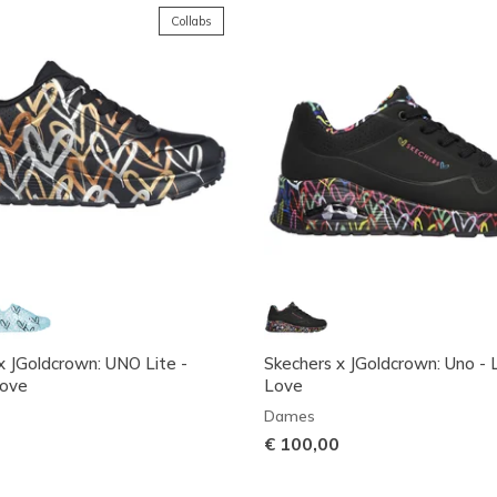
Collabs
x JGoldcrown: UNO Lite -
Skechers x JGoldcrown: Uno - 
Love
Love
Dames
€ 100,00