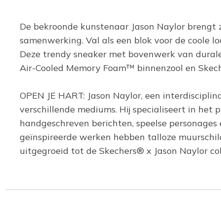
De bekroonde kunstenaar Jason Naylor brengt zij
samenwerking. Val als een blok voor de coole lo
Deze trendy sneaker met bovenwerk van duralee
Air-Cooled Memory Foam™ binnenzool en Skech-
OPEN JE HART: Jason Naylor, een interdisciplina
verschillende mediums. Hij specialiseert in het 
handgeschreven berichten, speelse personages en 
geïnspireerde werken hebben talloze muurschild
uitgegroeid tot de Skechers® x Jason Naylor col