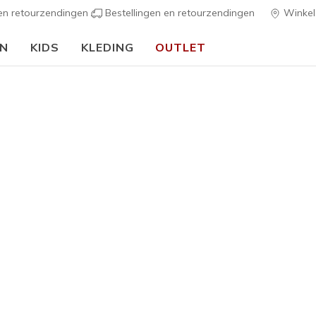
 en retourzendingen
Bestellingen en retourzendingen
Winkel
EN
KIDS
KLEDING
OUTLET
⭐
Skechers VIP:
45 dagen retourrec
Dames
Collabs
Jason Nayl
2
4,4 van de 5 kl
€ 100,0
Kleur
Roosgoud