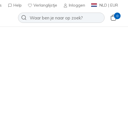
s
Help
Verlanglijstje
Inloggen
NLD | EUR
0
ht voor leden
Meld je aan
⭐
or: UNO - Live Life Colorfully
Toevoegen aan verlanglijstje
2 beoordelingen
antbeoordelingen
0
inclusief BTW
(#
190006
RSGD
)