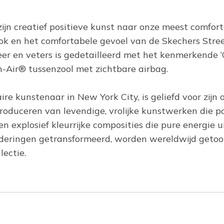
n creatief positieve kunst naar onze meest comforta
ok en het comfortabele gevoel van de Skechers Street
r en veters is gedetailleerd met het kenmerkende ‘
Air® tussenzool met zichtbare airbag.
ire kunstenaar in New York City, is geliefd voor zij
produceren van levendige, vrolijke kunstwerken die po
explosief kleurrijke composities die pure energie uits
eringen getransformeerd, worden wereldwijd getoond 
lectie.