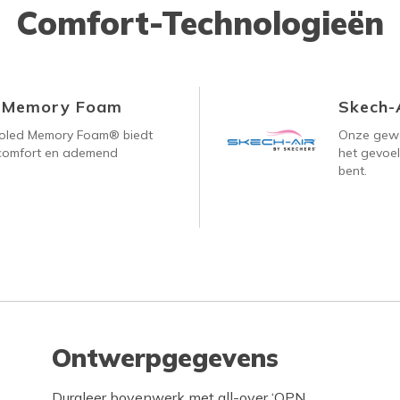
Comfort-Technologieën
d Memory Foam
Skech-
ooled Memory Foam® biedt
Onze gewe
, comfort en ademend
het gevoel
bent.
Ontwerpgegevens
Duraleer bovenwerk met all-over ‘OPN