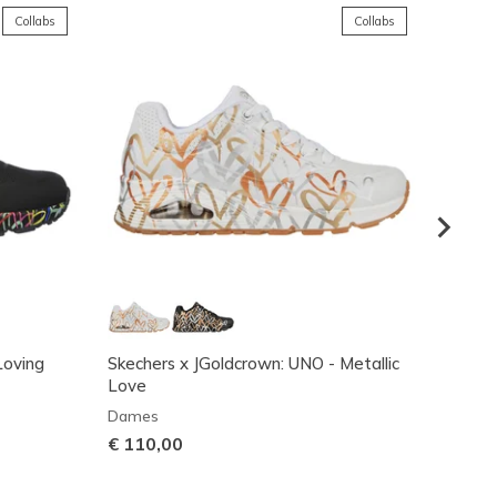
Collabs
Collabs
Loving
Skechers x JGoldcrown: UNO - Metallic
UNO Li
Love
Meisje
Dames
€ 60,
€ 110,00