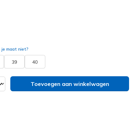
erd
e je maat niet?
39
40
Toevoegen aan winkelwagen