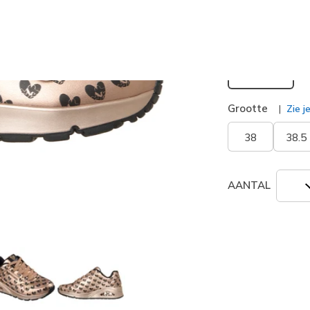
geselecte
Breedte
Normaal
Grootte
Zie j
38
38.5
AANTAL