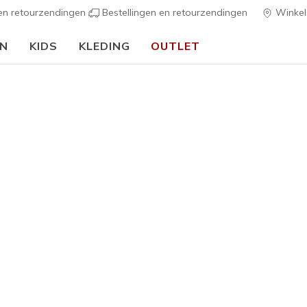
 en retourzendingen
Bestellingen en retourzendingen
Winkel
EN
KIDS
KLEDING
OUTLET
⭐
Skechers VIP:
45 dagen retourrecht voor leden
Meld je aan
⭐
Heren
Zinger - 
1
5 van de 5 klan
€ 70,00
Kleur
Zwart
(#
1