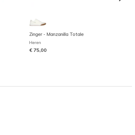
Zinger - Manzanilla Totale
Skeche
Radica
Heren
Heren
€ 75,00
€ 80,