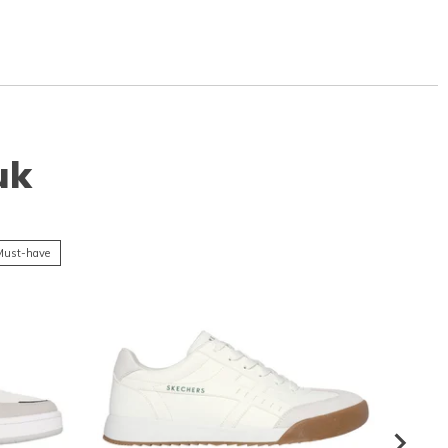
uk
ust-have