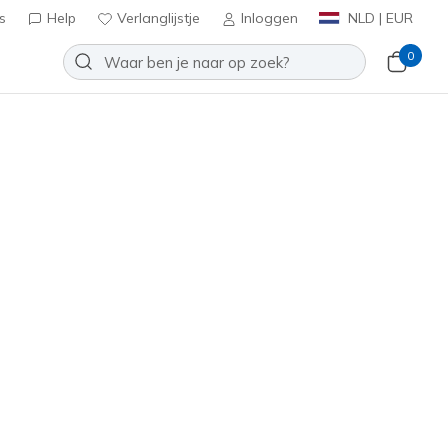
s
Help
Verlanglijstje
Inloggen
NLD | EUR
0
Ultimate Classic
Toevoegen aan verlanglijstje
1 beoordelingen
tbeoordelingen
inclusief BTW
83284
BLK
)