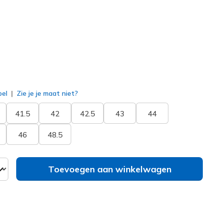
erd
bel
Zie je je maat niet?
41.5
42
42.5
43
44
46
48.5
Toevoegen aan winkelwagen