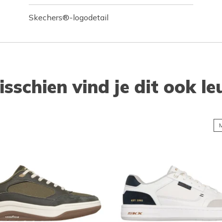
Skechers®-logodetail
isschien vind je dit ook le
M