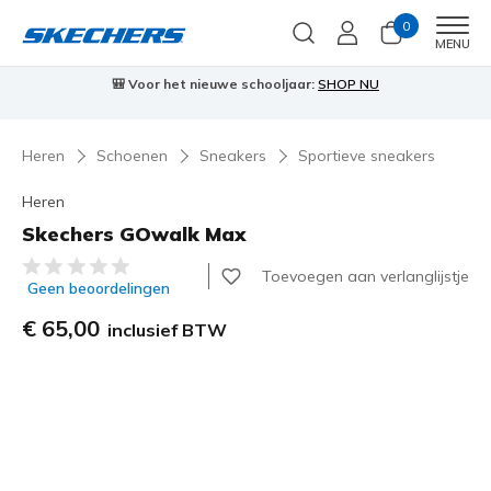
0
Men
MENU
🎒 Voor het nieuwe schooljaar:
SHOP NU
Heren
Schoenen
Sneakers
Sportieve sneakers
Heren
Skechers GOwalk Max
3,7 van de 5 klantbeoordelingen
Toevoegen aan verlanglijstje
Geen beoordelingen
€ 65,00
inclusief BTW