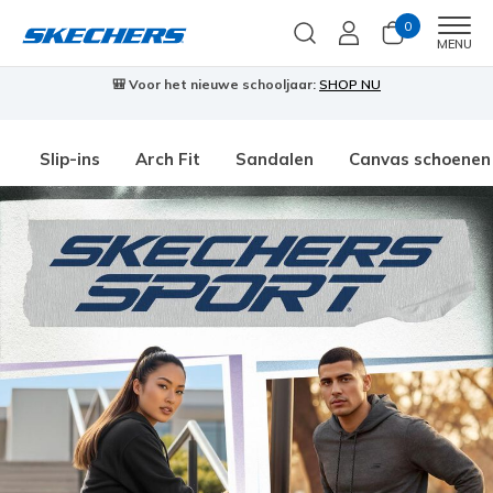
0
Men
MENU
🎒 Voor het nieuwe schooljaar:
SHOP NU
Slip-ins
Arch Fit
Sandalen
Canvas schoenen