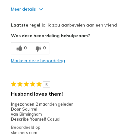
Meer details
Pluspunten
Laatste regel
Ja, ik zou aanbevelen aan een vriend
Breathe Well
Was deze beoordeling behulpzaam?
Comfortable
0
0
Stylish
Markeer deze beoordeling
Beste toepassingen
Casual Wear
5
Going Out
Husband loves them!
Travel
Ingezonden
2 maanden geleden
Door
Squirrel
Walking
van
Birmingham
Describe Yourself
Casual
Width
Feels true to width
Beoordeeld op
skechers.com
Sizing
Feels true to size