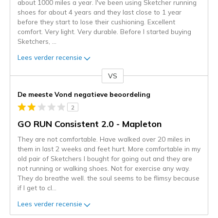
about 1000 miles a year. I've been using Sketcher running
shoes for about 4 years and they last close to 1 year
before they start to lose their cushioning. Excellent
comfort. Very light. Very durable. Before I started buying
Sketchers,
...
Lees verder recensie
VS
Je
content
De meeste Vond negatieve beoordeling
wordt
2
momenteel
gemigreerd
GO RUN Consistent 2.0 - Mapleton
naar
They are not comfortable. Have walked over 20 miles in
de
them in last 2 weeks and feet hurt. More comfortable in my
niejee
old pair of Sketchers I bought for going out and they are
page_id.
not running or walking shoes. Not for exercise any way.
Je
They do breathe well. the soul seems to be flimsy because
kunt
if I get to cl
...
de
status
Lees verder recensie
van