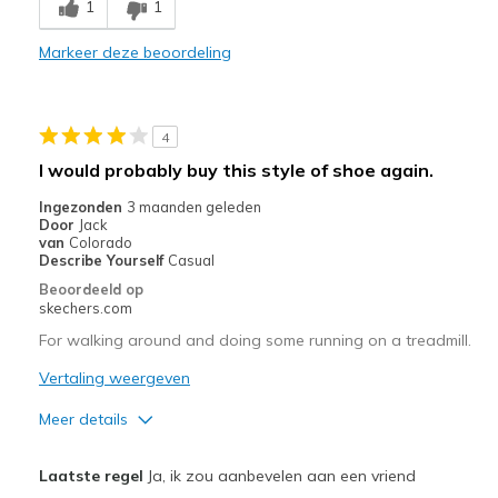
1
1
Minpunten
Need Break In
Markeer deze beoordeling
Poor Cushioning
Poor Quality
4
I would probably buy this style of shoe again.
Beste toepassingen
Ingezonden
3 maanden geleden
Casual Wear
Door
Jack
van
Colorado
Width
Feels true to width
Describe Yourself
Casual
Sizing
Feels true to size
Beoordeeld op
skechers.com
View On Shoes
Shoes are for Wearing
For walking around and doing some running on a treadmill.
Vertaling weergeven
Meer details
Pluspunten
Laatste regel
Ja, ik zou aanbevelen aan een vriend
Attractive Design