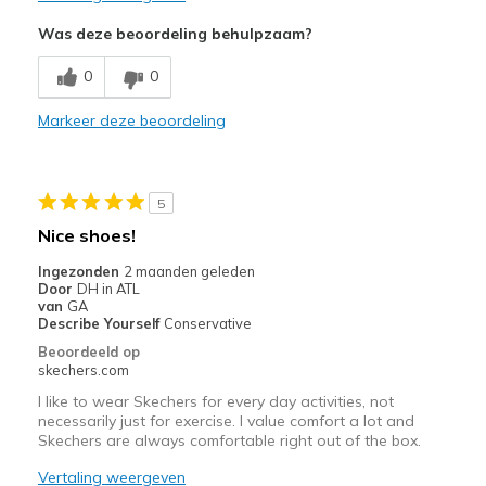
Was deze beoordeling behulpzaam?
0
0
Markeer deze beoordeling
5
Nice shoes!
Ingezonden
2 maanden geleden
Door
DH in ATL
van
GA
Describe Yourself
Conservative
Beoordeeld op
skechers.com
I like to wear Skechers for every day activities, not
necessarily just for exercise. I value comfort a lot and
Skechers are always comfortable right out of the box.
Vertaling weergeven