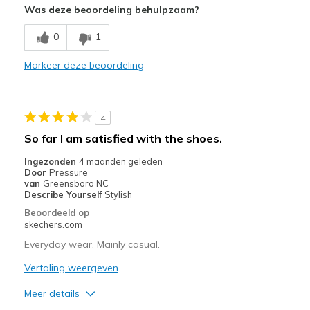
Was deze beoordeling behulpzaam?
Breathe Well
0
1
Comfortable
Markeer deze beoordeling
Minpunten
Need Break In
4
Beste toepassingen
So far I am satisfied with the shoes.
Casual Wear
Ingezonden
4 maanden geleden
Door
Pressure
Travel
van
Greensboro NC
Describe Yourself
Stylish
Width
Feels true to width
Beoordeeld op
Sizing
Feels true to size
skechers.com
View On Shoes
Shoes are for Wearing
Everyday wear. Mainly casual.
Vertaling weergeven
Meer details