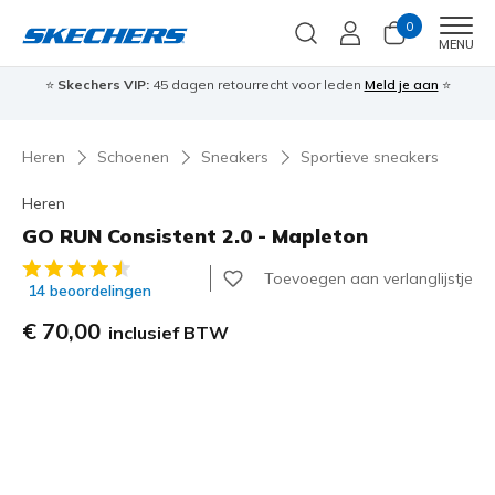
0
Men
MENU
⭐
Skechers VIP:
45 dagen retourrecht voor leden
Meld je aan
⭐
🎁
Heren
Schoenen
Sneakers
Sportieve sneakers
Heren
GO RUN Consistent 2.0 - Mapleton
3,1 van de 5 klantbeoordelingen
Toevoegen aan verlanglijstje
14 beoordelingen
€ 70,00
inclusief BTW