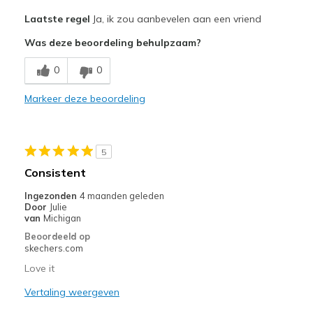
Pluspunten
Laatste regel
Ja, ik zou aanbevelen aan een vriend
Attractive Design
Was deze beoordeling behulpzaam?
Comfortable
0
0
Stylish
Markeer deze beoordeling
Minpunten
Need Break In
5
Beste toepassingen
Consistent
Casual Wear
Ingezonden
4 maanden geleden
Door
Julie
Going Out
van
Michigan
Beoordeeld op
Travel
skechers.com
Width
Love it
Feels true to width
Sizing
Feels true to size
Vertaling weergeven
View On Shoes
I'm Into Shoes