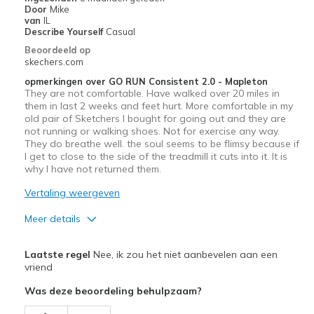
Door
Mike
van
IL
Describe Yourself
Casual
Beoordeeld op
skechers.com
opmerkingen over GO RUN Consistent 2.0 - Mapleton
They are not comfortable. Have walked over 20 miles in
them in last 2 weeks and feet hurt. More comfortable in my
old pair of Sketchers I bought for going out and they are
not running or walking shoes. Not for exercise any way.
They do breathe well. the soul seems to be flimsy because if
I get to close to the side of the treadmill it cuts into it. It is
why I have not returned them.
Vertaling weergeven
Meer details
Pluspunten
Laatste regel
Nee, ik zou het niet aanbevelen aan een
Attractive Design
vriend
Was deze beoordeling behulpzaam?
Breathe Well