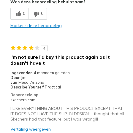
Was deze beoordeling behulpzaam?
0
0
Markeer deze beoordeling
4
I'm not sure I'd buy this product again as it
doesn't have t
Ingezonden
4 maanden geleden
Door
Jim
van
Mesa, Arizona
Describe Yourself
Practical
Beoordeeld op
skechers.com
I LIKE EVERYTHING ABOUT THIS PRODUCT EXCEPT THAT
IT DOES NOT HAVE THE SLIP-IN DESIGN!! I thought that all
Skechers had that feature, but I was wrong!!!
Vertaling weergeven