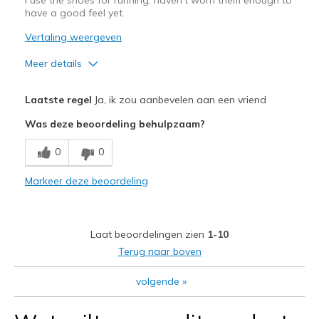
Sizing
Feels true to size
have a good feel yet.
View On Shoes
Shoes are for Wearing
Vertaling weergeven
Meer details
Pluspunten
Laatste regel
Ja, ik zou aanbevelen aan een vriend
Comfortable
Was deze beoordeling behulpzaam?
Minpunten
0
0
Need Break In
Markeer deze beoordeling
Width
Feels true to width
Sizing
Feels true to size
View On Shoes
Shoes are for Wearing
Laat beoordelingen zien
1-10
Terug naar boven
volgende
»