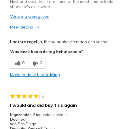
View On Shoes
Shoes are for Wearing
Husband said these are some of the most comfortable
shoes he's ever worn.
Vertaling weergeven
Meer details
Pluspunten
Laatste regel
Ja, ik zou aanbevelen aan een vriend
Attractive Design
Was deze beoordeling behulpzaam?
Breathe Well
0
0
Comfortable
Markeer deze beoordeling
Durable
Stylish
5
Beste toepassingen
I would and did buy this again
Casual Wear
Ingezonden
2 maanden geleden
Door
Sam
Width
Feels true to width
van
San Diego
Describe Yourself
Casual