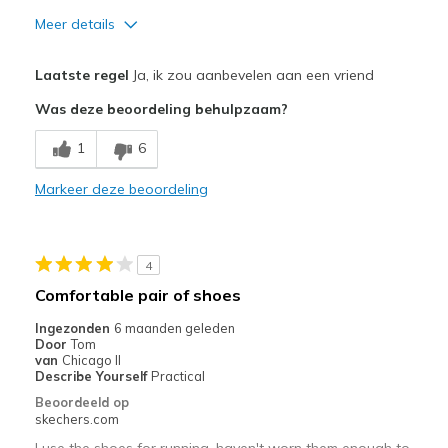
Meer details
Pluspunten
Laatste regel
Ja, ik zou aanbevelen aan een vriend
Attractive Design
Was deze beoordeling behulpzaam?
Breathe Well
1
6
Comfortable
Markeer deze beoordeling
Durable
Stylish
4
Minpunten
Comfortable pair of shoes
DOES NOT HAVE THE STRONG HEEL FOR SLIPPING THE S
Ingezonden
6 maanden geleden
Door
Tom
Beste toepassingen
van
Chicago Il
Describe Yourself
Practical
Casual Wear
Beoordeeld op
skechers.com
Width
Feels true to width
I use the shoes for running, haven't worn them enough to