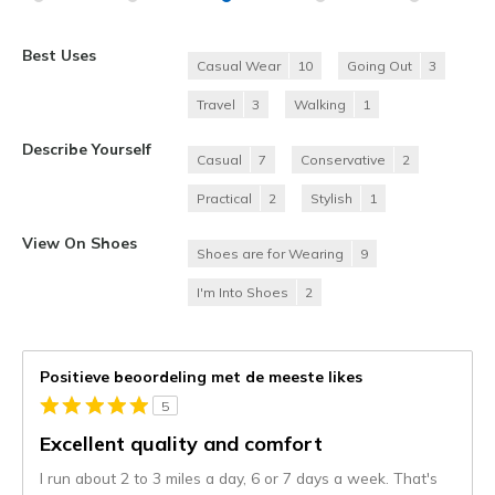
Best Uses
Casual Wear
10
Going Out
3
Travel
3
Walking
1
Describe Yourself
Casual
7
Conservative
2
Practical
2
Stylish
1
View On Shoes
Shoes are for Wearing
9
I'm Into Shoes
2
Positieve beoordeling met de meeste likes
5
Excellent quality and comfort
I run about 2 to 3 miles a day, 6 or 7 days a week. That's