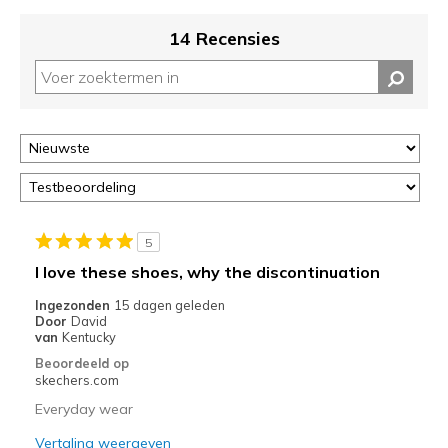
je
migratie
14 Recensies
controleren
op
deze
page
of
door
<a
href="javascript:location.href=location.pathname;">hier</a>
de
page
5
met
I love these shoes, why the discontinuation
de
Ingezonden
15 dagen geleden
migratiegeschiedenis
Door
David
van
van
Kentucky
de
Beoordeeld op
page_id
skechers.com
te
Everyday wear
bezoeken.
Vertaling weergeven