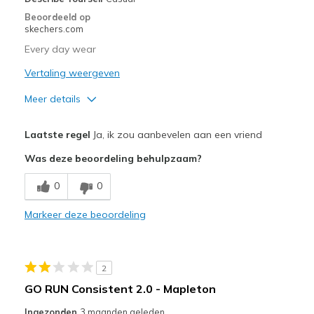
Sizing
Feels true to size
Beoordeeld op
View On Shoes
Shoes are for Wearing
skechers.com
Every day wear
Vertaling weergeven
Meer details
Beste toepassingen
Laatste regel
Ja, ik zou aanbevelen aan een vriend
Casual Wear
Was deze beoordeling behulpzaam?
Width
Feels true to width
0
0
Sizing
Feels true to size
Markeer deze beoordeling
2
GO RUN Consistent 2.0 - Mapleton
Ingezonden
3 maanden geleden