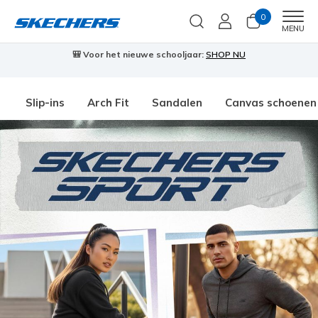
0
Men
MENU
🎒 Voor het nieuwe schooljaar:
SHOP NU
Slip-ins
Arch Fit
Sandalen
Canvas schoenen