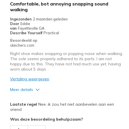
View On Shoes
I'm Really Into Shoes
Comfortable, bot annoying snapping sound
walking
Ingezonden
2 maanden geleden
Door
Eddie
van
Fayetteville GA
Describe Yourself
Practical
Beoordeeld op
skechers.com
Right shoe makes snapping or popping noise when walking.
The sole seems properly adhered to its parts. I am not
happy due to this. They have not had much use yet, having
worn about 5 days.
Vertaling weergeven
Meer details
Pluspunten
Laatste regel
Nee, ik zou het niet aanbevelen aan een
Attractive Design
vriend
Was deze beoordeling behulpzaam?
Breathe Well