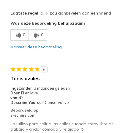
Pluspunten
Laatste regel
Ja, ik zou aanbevelen aan een vriend
Attractive Design
Was deze beoordeling behulpzaam?
Breathe Well
0
0
Comfortable
Markeer deze beoordeling
Stylish
Minpunten
5
Need Break In
Tenis azules
Beste toepassingen
Ingezonden
3 maanden geleden
Door
El enllave
Casual Wear
van
NY
Describe Yourself
Conservative
Width
Feels true to width
Beoordeeld op
Sizing
Feels half size too big
skechers.com
View On Shoes
Shoes are for Wearing
Lo utilizo para salir a las calles cuando estoy libre del
trabajo y andar cómodo y relajado ☺️