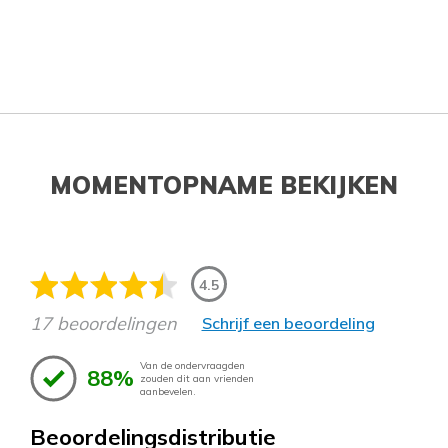
MOMENTOPNAME BEKIJKEN
4.5
17 beoordelingen
Schrijf een beoordeling
Van de ondervraagden
88%
zouden dit aan vrienden
aanbevelen.
Beoordelingsdistributie