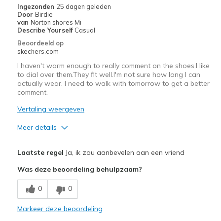
Ingezonden
25 dagen geleden
Door
Birdie
Going Out
van
Norton shores Mi
Describe Yourself
Casual
Special Occasions
Beoordeeld op
skechers.com
Travel
I haven't warm enough to really comment on the shoes.I like
to dial over them.They fit well.I'm not sure how long I can
Width
Feels true to width
actually wear. I need to walk with tomorrow to get a better
Sizing
Feels true to size
comment.
View On Shoes
Shoes are for Wearing
Vertaling weergeven
Meer details
Pluspunten
Laatste regel
Ja, ik zou aanbevelen aan een vriend
Attractive Design
Was deze beoordeling behulpzaam?
Stylish
0
0
Beste toepassingen
Markeer deze beoordeling
Casual Wear