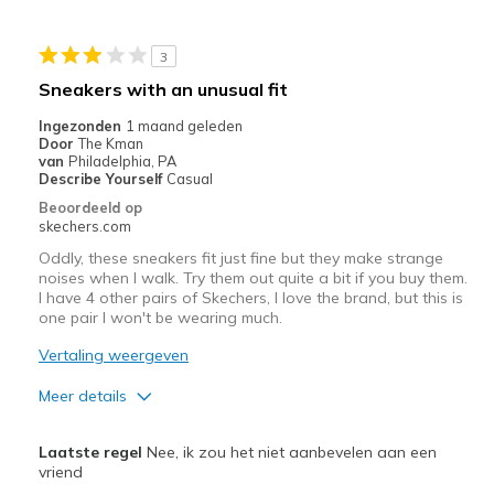
Width
Feels true to width
3
Sizing
Feels true to size
Sneakers with an unusual fit
View On Shoes
I'm Into Shoes
Ingezonden
1 maand geleden
Door
The Kman
van
Philadelphia, PA
Describe Yourself
Casual
Beoordeeld op
skechers.com
Oddly, these sneakers fit just fine but they make strange
noises when I walk. Try them out quite a bit if you buy them.
I have 4 other pairs of Skechers, I love the brand, but this is
one pair I won't be wearing much.
Vertaling weergeven
Meer details
Pluspunten
Laatste regel
Nee, ik zou het niet aanbevelen aan een
Attractive Design
vriend