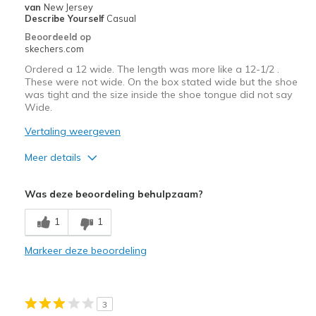
van
New Jersey
Describe Yourself
Casual
Beoordeeld op
skechers.com
Ordered a 12 wide. The length was more like a 12-1/2 .
These were not wide. On the box stated wide but the shoe
was tight and the size inside the shoe tongue did not say
Wide.
Vertaling weergeven
Meer details
Pluspunten
Was deze beoordeling behulpzaam?
Attractive Design
1
1
Breathe Well
Markeer deze beoordeling
Comfortable
Width
Feels too narrow
3
Sizing
Feels half size too big