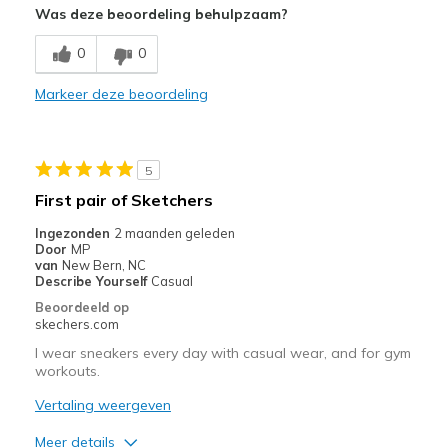
Was deze beoordeling behulpzaam?
Comfortable
0
0
Beste toepassingen
Casual Wear
Markeer deze beoordeling
Width
Feels true to width
Sizing
Feels true to size
5
View On Shoes
I'm Really Into Shoes
First pair of Sketchers
Ingezonden
2 maanden geleden
Door
MP
van
New Bern, NC
Describe Yourself
Casual
Beoordeeld op
skechers.com
I wear sneakers every day with casual wear, and for gym
workouts.
Vertaling weergeven
Meer details