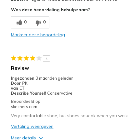
Attractive Design
Was deze beoordeling behulpzaam?
Breathe Well
0
0
Comfortable
Markeer deze beoordeling
Stylish
Beste toepassingen
4
Casual Wear
Review
Work
Ingezonden
3 maanden geleden
Door
PK
Width
Feels true to width
van
CT
Describe Yourself
Conservative
Sizing
Feels true to size
Beoordeeld op
View On Shoes
Shoes are for Wearing
skechers.com
Very comfortable shoe, but shoes squeak when you walk
Vertaling weergeven
Meer details