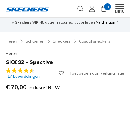
0
Men
MENU
⭐
Skechers VIP:
45 dagen retourrecht voor leden
Meld je aan
⭐
🎁
Heren
Schoenen
Sneakers
Casual sneakers
Heren
SKX 92 - Spective
3,4 van de 5 klantbeoordelingen
Toevoegen aan verlanglijstje
17 beoordelingen
€ 70,00
inclusief BTW