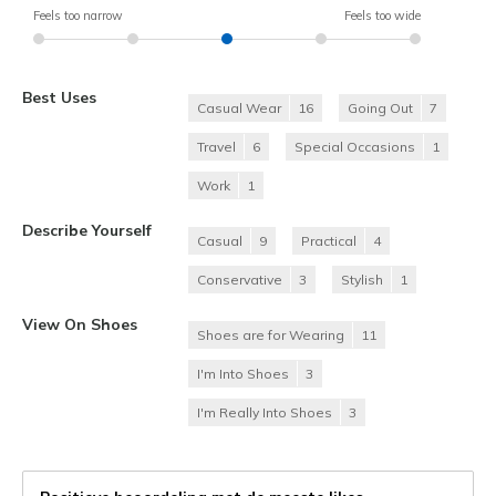
Feels too narrow
Feels too wide
Best Uses
Casual Wear
16
Going Out
7
Travel
6
Special Occasions
1
Work
1
Describe Yourself
Casual
9
Practical
4
Conservative
3
Stylish
1
View On Shoes
Shoes are for Wearing
11
I'm Into Shoes
3
I'm Really Into Shoes
3