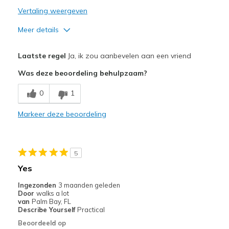
Vertaling weergeven
Meer details
Pluspunten
Laatste regel
Ja, ik zou aanbevelen aan een vriend
Attractive Design
Was deze beoordeling behulpzaam?
Breathe Well
0
1
Comfortable
Markeer deze beoordeling
Durable
Stylish
5
Beste toepassingen
Yes
Casual Wear
Ingezonden
3 maanden geleden
Door
walks a lot
Going Out
van
Palm Bay, FL
Describe Yourself
Practical
Travel
Beoordeeld op