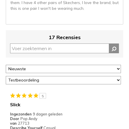
them. I have 4 other pairs of Skechers, I love the brand, but
page_id.
this is one pair I won't be wearing much.
Je
kunt
de
status
van
17 Recensies
je
migratie
controleren
op
deze
page
of
door
<a
href="javascript:location.href=location.pathname;">hier</a>
5
de
Slick
page
met
Ingezonden
9 dagen geleden
Door
Pop Andy
de
van
27713
migratiegeschiedenis
Describe Yourself
Casual