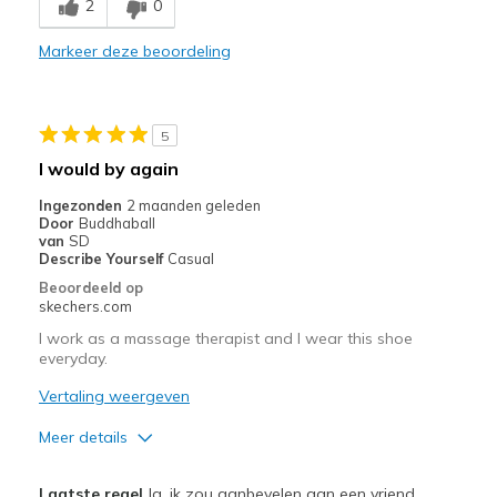
2
0
Comfortable
Stylish
Markeer deze beoordeling
Beste toepassingen
Casual Wear
5
I would by again
Going Out
Ingezonden
2 maanden geleden
Width
Feels true to width
Door
Buddhaball
van
SD
Sizing
Feels true to size
Describe Yourself
Casual
View On Shoes
Shoes are for Wearing
Beoordeeld op
skechers.com
I work as a massage therapist and I wear this shoe
everyday.
Vertaling weergeven
Meer details
Pluspunten
Laatste regel
Ja, ik zou aanbevelen aan een vriend