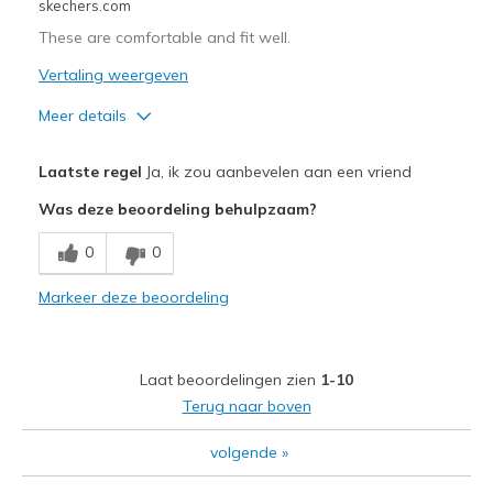
skechers.com
Width
Feels true to width
These are comfortable and fit well.
Sizing
Feels true to size
Vertaling weergeven
View On Shoes
I'm Really Into Shoes
Meer details
Pluspunten
Laatste regel
Ja, ik zou aanbevelen aan een vriend
Comfortable
Was deze beoordeling behulpzaam?
Beste toepassingen
0
0
Casual Wear
Markeer deze beoordeling
Width
Feels true to width
Sizing
Feels true to size
View On Shoes
Shoes are for Wearing
Laat beoordelingen zien
1-10
Terug naar boven
volgende
»