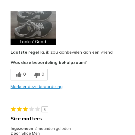
Pluspunten
Attractive Design
Comfortable
Stylish
Lookin' Good
Laatste regel
Ja, ik zou aanbevelen aan een vriend
Beste toepassingen
Was deze beoordeling behulpzaam?
Casual Wear
0
0
Going Out
Markeer deze beoordeling
Width
Feels true to width
Sizing
Feels true to size
View On Shoes
Shoes are for Wearing
3
Size matters
Ingezonden
2 maanden geleden
Door
Shoe Men