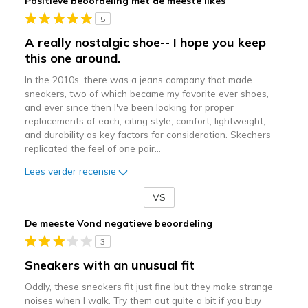
Positieve beoordeling met de meeste likes
5
A really nostalgic shoe-- I hope you keep
this one around.
In the 2010s, there was a jeans company that made
sneakers, two of which became my favorite ever shoes,
and ever since then I've been looking for proper
replacements of each, citing style, comfort, lightweight,
and durability as key factors for consideration. Skechers
replicated the feel of one pair
...
Lees verder recensie
VS
Je
content
De meeste Vond negatieve beoordeling
wordt
3
momenteel
gemigreerd
Sneakers with an unusual fit
naar
Oddly, these sneakers fit just fine but they make strange
de
noises when I walk. Try them out quite a bit if you buy
niejee