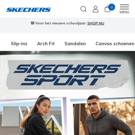
0
Men
MENU
🎒 Voor het nieuwe schooljaar:
SHOP NU
Slip-ins
Arch Fit
Sandalen
Canvas schoenen