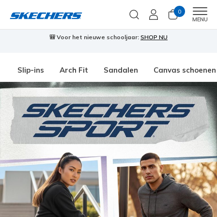
0
Men
MENU
🎒 Voor het nieuwe schooljaar:
SHOP NU
Slip-ins
Arch Fit
Sandalen
Canvas schoenen