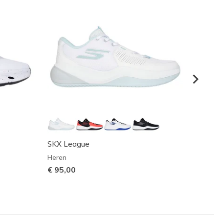
SKX League
SKX 
Heren
Heren
€ 95,00
€ 110