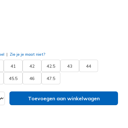
erd
bel
Zie je je maat niet?
41
42
42.5
43
44
45.5
46
47.5
Toevoegen aan winkelwagen