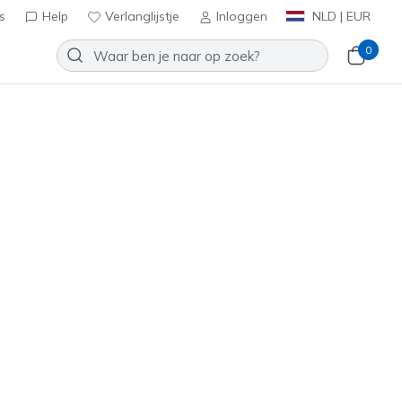
s
Help
Verlanglijstje
Inloggen
NLD | EUR
0
AGRIP
Toevoegen aan verlanglijstje
4 beoordelingen
tbeoordelingen
0
inclusief BTW
oud
(#
253007
BKGD
)