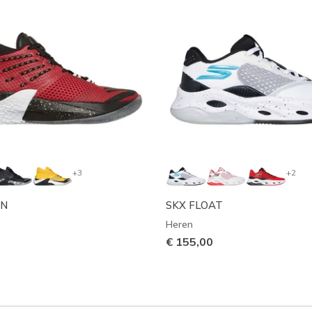
+3
+2
GN
SKX FLOAT
Heren
€ 155,00