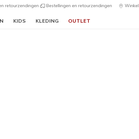
 en retourzendingen
Bestellingen en retourzendingen
Winkel
EN
KIDS
KLEDING
OUTLET
⭐
Skechers VIP:
45 dagen retourrecht voor leden
Meld je aan
⭐
Heren
SKX RES
1
5 van de 5 klan
€ 145,0
Kleur
Zwart / G