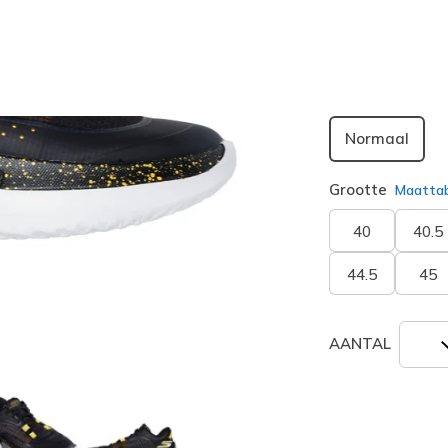
geselecte
Breedte
Normaal
Grootte
Maatta
40
40.5
44.5
45
AANTAL