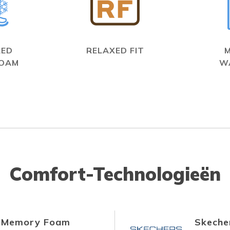
LED
RELAXED FIT
FOAM
W
Comfort-Technologieën
d Memory Foam
Skecher