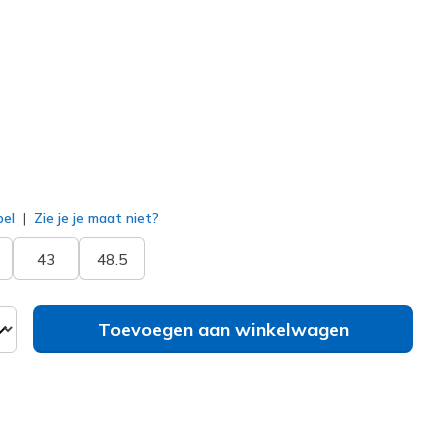
1108
OLV
)
erd
bel
Zie je je maat niet?
43
48.5
Toevoegen aan winkelwagen