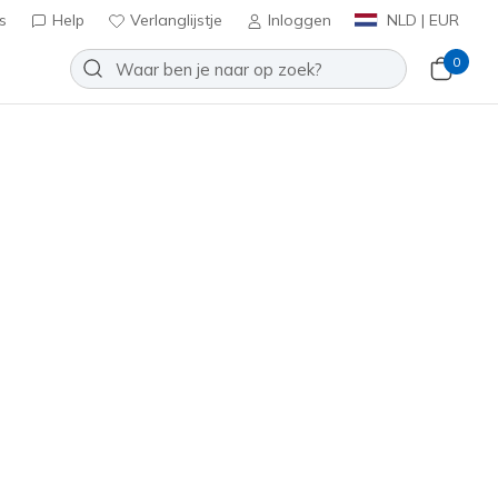
s
Help
Verlanglijstje
Inloggen
NLD | EUR
0
Slip-ins Relaxed Fit: Lawson -
Toevoegen aan verlanglijstje
7 beoordelingen
antbeoordelingen
inclusief BTW