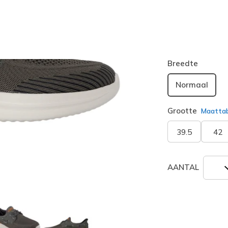
Kleur
Olijf
(#
21
geselecte
Breedte
Normaal
Grootte
Maatta
39.5
42
AANTAL