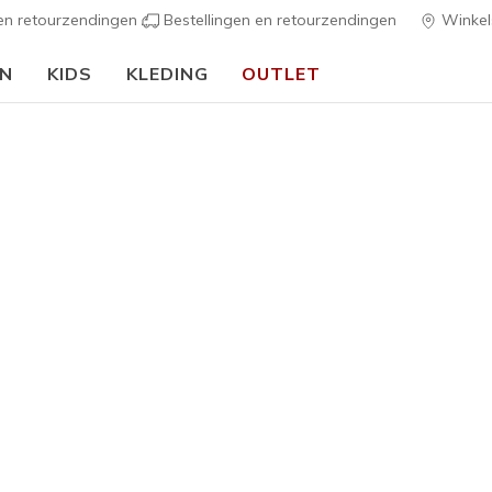
 en retourzendingen
Bestellingen en retourzendingen
Winkel
EN
KIDS
KLEDING
OUTLET
🎒 Voor het nieuwe schooljaar:
SHOP NU
Heren
Skechers 
Parasail
4
4,8 van de 5 kl
€ 85,00