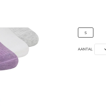
geselecte
Grootte
S
AANTAL