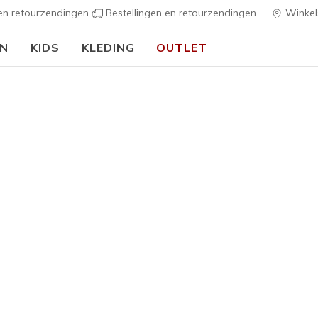
 en retourzendingen
Bestellingen en retourzendingen
Winkel
EN
KIDS
KLEDING
OUTLET
⭐
Skechers VIP:
45 dagen retourrecht voor leden
Meld je aan
⭐
…
Meisjes
3 Pack Ki
G
3,9 van de 5 kl
€ 16,00
Kleur
Paars
(#
Z