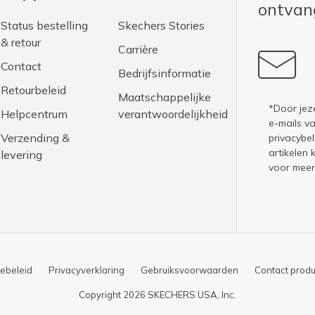
ontva
Status bestelling
Skechers Stories
& retour
Carrière
Contact
Bedrijfsinformatie
Retourbeleid
Maatschappelijke
*Door jez
Helpcentrum
verantwoordelijkheid
e-mails v
Verzending &
privacybel
artikelen 
levering
voor meer
ebeleid
Privacyverklaring
Gebruiksvoorwaarden
Contact produ
Copyright 2026 SKECHERS USA, Inc.