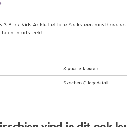
s 3 Pack Kids Ankle Lettuce Socks, een musthave voor
choenen uitsteekt.
3 paar, 3 kleuren
Skechers® logodetail
isschien vind je dit ook le