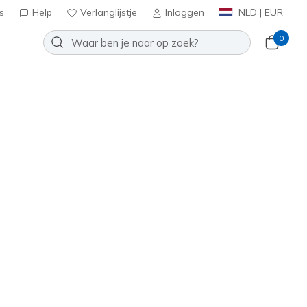
s
Help
Verlanglijstje
Inloggen
NLD | EUR
0
ds Ankle Lettuce Socks
Toevoegen aan verlanglijstje
een beoordelingen
antbeoordelingen
inclusief BTW
601846
PUR
)