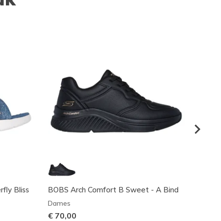
fly Bliss
BOBS Arch Comfort B Sweet - A Bind
Arch F
Dames
Dame
€ 70,00
€ 80,