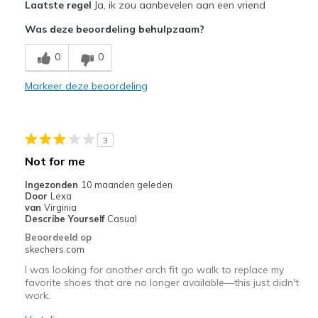
Laatste regel
Ja, ik zou aanbevelen aan een vriend
Attractive Design
Was deze beoordeling behulpzaam?
Comfortable
0
0
Stylish
Markeer deze beoordeling
Beste toepassingen
Casual Wear
3
Width
Feels true to width
Not for me
Sizing
Feels true to size
Ingezonden
10 maanden geleden
View On Shoes
Shoes are for Wearing
Door
Lexa
van
Virginia
Describe Yourself
Casual
Beoordeeld op
skechers.com
I was looking for another arch fit go walk to replace my
favorite shoes that are no longer available—this just didn't
work.