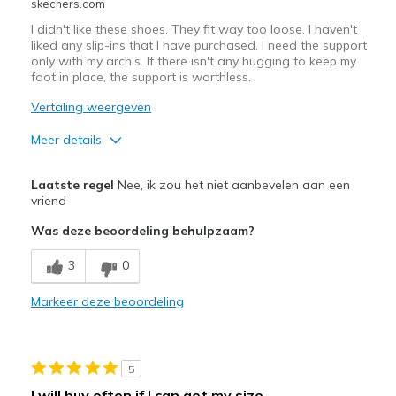
skechers.com
I didn't like these shoes. They fit way too loose. I haven't
liked any slip-ins that I have purchased. I need the support
only with my arch's. If there isn't any hugging to keep my
foot in place, the support is worthless.
Vertaling weergeven
Meer details
Pluspunten
Laatste regel
Nee, ik zou het niet aanbevelen aan een
Attractive Design
vriend
Was deze beoordeling behulpzaam?
Minpunten
Poor Cushioning
3
0
Beste toepassingen
Markeer deze beoordeling
Casual Wear
Office wear
5
I will buy often if I can get my size