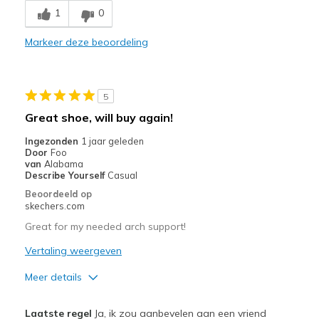
1
0
Durable
Markeer deze beoordeling
Beste toepassingen
Casual Wear
5
Travel
Great shoe, will buy again!
Width
Feels true to width
Ingezonden
1 jaar geleden
Door
Foo
Sizing
Feels true to size
van
Alabama
View On Shoes
I'm Into Shoes
Describe Yourself
Casual
Beoordeeld op
skechers.com
Great for my needed arch support!
Vertaling weergeven
Meer details
Pluspunten
Laatste regel
Ja, ik zou aanbevelen aan een vriend