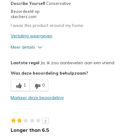
Describe Yourself
Conservative
Beoordeeld op
skechers.com
I wear this product around my home
Vertaling weergeven
Meer details
Pluspunten
Laatste regel
Ja, ik zou aanbevelen aan een vriend
Attractive Design
Was deze beoordeling behulpzaam?
Breathe Well
1
0
Comfortable
Markeer deze beoordeling
Beste toepassingen
Casual Wear
2
Travel
Longer than 6.5