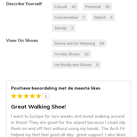
Describe Yourself
Casual
41
Practical
25
Conservative
7
Stylish
5
Trendy
1
View On Shoes
Shoes are for Wearing
54
I'm Into Shoes
13
I'm Really Into Shoes
5
Positieve beoordeling met de meeste likes
5
Great Walking Shoe!
I went to Europe for two weeks and loved walking around
in these! They are great for the airport because I could slip
them on and off fast without using my hands. The Arch Fit
helped my feet feel good all day- great support. I also liked