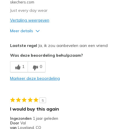
skechers.com
Just every day wear
Vertaling weergeven
Meer details
Sizing
Feels half size too big
Laatste regel
Ja, ik zou aanbevelen aan een vriend
Was deze beoordeling behulpzaam?
1
0
Markeer deze beoordeling
5
I would buy this again
Ingezonden
1 jaar geleden
Door
Val
van
Loveland, CO