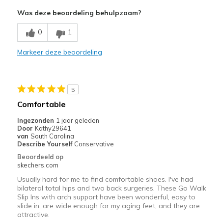
Comfortable
Was deze beoordeling behulpzaam?
Beste toepassingen
0
1
Casual Wear
Markeer deze beoordeling
Width
Feels true to width
Sizing
Feels true to size
View On Shoes
Shoes are for Wearing
5
Comfortable
Ingezonden
1 jaar geleden
Door
Kathy29641
van
South Carolina
Describe Yourself
Conservative
Beoordeeld op
skechers.com
Usually hard for me to find comfortable shoes. I've had
bilateral total hips and two back surgeries. These Go Walk
Slip Ins with arch support have been wonderful, easy to
slide in, are wide enough for my aging feet, and they are
attractive.