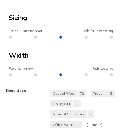
Sizing
Feels full size too small
Feels full size too big
Width
Feels too narrow
Feels too wide
Best Uses
Casual Wear
72
Travel
43
Going Out
15
Special Occasions
4
[+
meer
]
Office wear
1