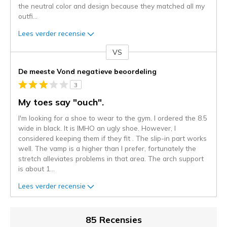
the neutral color and design because they matched all my
outfi
...
Lees verder recensie
VS
Je
content
De meeste Vond negatieve beoordeling
wordt
3
momenteel
gemigreerd
My toes say "ouch".
naar
I'm looking for a shoe to wear to the gym. I ordered the 8.5
de
wide in black. It is IMHO an ugly shoe. However, I
niejee
considered keeping them if they fit . The slip-in part works
page_id.
well. The vamp is a higher than I prefer, fortunately the
Je
stretch alleviates problems in that area. The arch support
kunt
is about 1
...
de
status
Lees verder recensie
van
je
migratie
85 Recensies