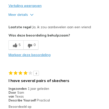
Vertaling weergeven
Meer details
Pluspunten
Laatste regel
Ja, ik zou aanbevelen aan een vriend
Attractive Design
Was deze beoordeling behulpzaam?
Breathe Well
5
0
Comfortable
Markeer deze beoordeling
Stylish
Beste toepassingen
4
Casual Wear
I have several pairs of skechers
Travel
Ingezonden
1 jaar geleden
Door
Sam
Width
Feels true to width
van
Texas
Describe Yourself
Practical
Sizing
Feels true to size
Beoordeeld op
View On Shoes
Shoes are for Wearing