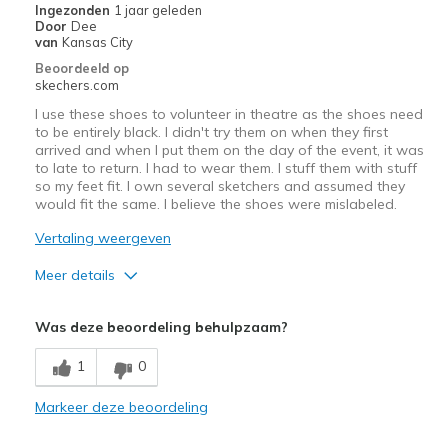
Width
Feels true to width
Ingezonden
1 jaar geleden
Door
Dee
Sizing
Feels true to size
van
Kansas City
View On Shoes
I'm Into Shoes
Beoordeeld op
skechers.com
I use these shoes to volunteer in theatre as the shoes need
to be entirely black. I didn't try them on when they first
arrived and when I put them on the day of the event, it was
to late to return. I had to wear them. I stuff them with stuff
so my feet fit. I own several sketchers and assumed they
would fit the same. I believe the shoes were mislabeled.
Vertaling weergeven
Meer details
Sizing
Feels half size too big
Was deze beoordeling behulpzaam?
View On Shoes
Shoes are for Wearing
1
0
Markeer deze beoordeling