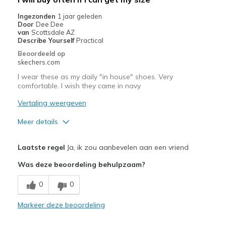
Width
Feels too wide
Sizing
Feels half size too big
Ingezonden
1 jaar geleden
Door
Dee Dee
View On Shoes
Shoes are for Wearing
van
Scottsdale AZ
Describe Yourself
Practical
Beoordeeld op
skechers.com
I wear these as my daily "in house" shoes. Very
comfortable. I wish they came in navy
Vertaling weergeven
Meer details
Pluspunten
Laatste regel
Ja, ik zou aanbevelen aan een vriend
Attractive Design
Was deze beoordeling behulpzaam?
Breathe Well
0
0
Comfortable
Markeer deze beoordeling
Stylish