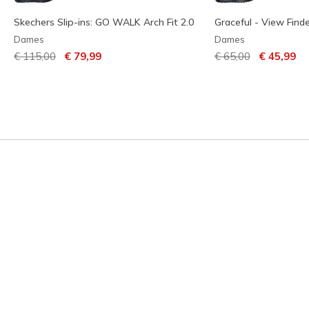
Skechers Slip-ins: GO WALK Arch Fit 2.0
Graceful - View Find
Dames
Dames
Prijs verlaagd van
naar
Prijs verlaagd van
naar
€ 115,00
€ 79,99
€ 65,00
€ 45,99