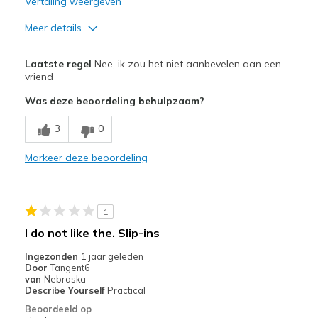
Vertaling weergeven
Meer details
Minpunten
Laatste regel
Nee, ik zou het niet aanbevelen aan een
Does not have arch fit in the right place
vriend
Was deze beoordeling behulpzaam?
Width
Feels true to width
Sizing
Feels true to size
3
0
Markeer deze beoordeling
1
I do not like the. Slip-ins
Ingezonden
1 jaar geleden
Door
Tangent6
van
Nebraska
Describe Yourself
Practical
Beoordeeld op