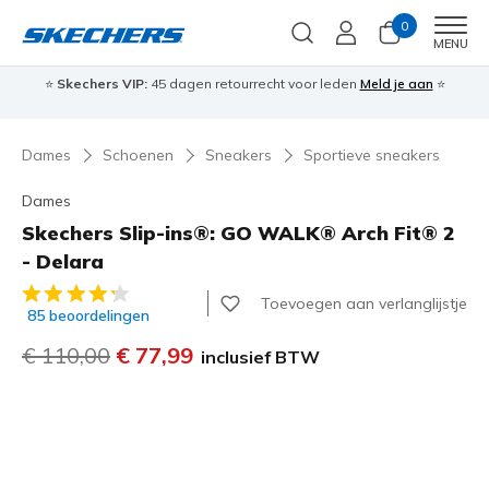
0
Men
MENU
⭐
Skechers VIP:
45 dagen retourrecht voor leden
Meld je aan
⭐
🎁
Dames
Schoenen
Sneakers
Sportieve sneakers
Dames
Skechers Slip-ins®: GO WALK® Arch Fit® 2
- Delara
4,5 van de 5 klantbeoordelingen
Toevoegen aan verlanglijstje
85 beoordelingen
Prijs verlaagd van
€ 110,00
naar
€ 77,99
inclusief BTW