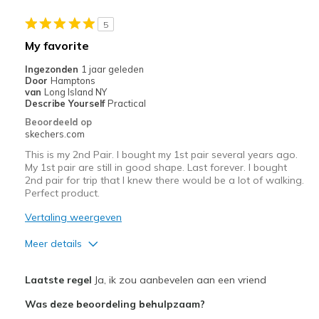
Beste toepassingen
5
Casual Wear
My favorite
Travel
Ingezonden
1 jaar geleden
Door
Hamptons
Width
Feels true to width
van
Long Island NY
Describe Yourself
Practical
Sizing
Feels true to size
Beoordeeld op
skechers.com
This is my 2nd Pair. I bought my 1st pair several years ago.
My 1st pair are still in good shape. Last forever. I bought
2nd pair for trip that I knew there would be a lot of walking.
Perfect product.
Vertaling weergeven
Meer details
Pluspunten
Laatste regel
Ja, ik zou aanbevelen aan een vriend
Breathe Well
Was deze beoordeling behulpzaam?
Comfortable