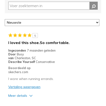
controleren
op
deze
page
of
door
<a
href="javascript:location.href=location.pathname;">hier</a>
5
de
I loved this shoe.So comfortable.
page
met
Ingezonden
7 maanden geleden
Door
Busy
de
van
Charleston, SC
migratiegeschiedenis
Describe Yourself
Conservative
van
Beoordeeld op
de
skechers.com
page_id
I wore when running errands.
te
bezoeken.
Vertaling weergeven
Meer details
Pluspunten