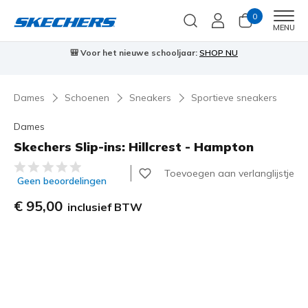
0
Men
MENU
🎒 Voor het nieuwe schooljaar:
SHOP NU
Dames
Schoenen
Sneakers
Sportieve sneakers
Dames
Skechers Slip-ins: Hillcrest - Hampton
4,4 van de 5 klantbeoordelingen
Toevoegen aan verlanglijstje
Geen beoordelingen
€ 95,00
inclusief BTW