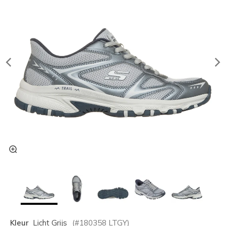
Kleur
Licht Grijs
(#
180358
LTGY
)