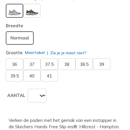
geselecteerd
Breedte
Normaal
Grootte
Maattabel
Zie je je maat niet?
36
37
37.5
38
38.5
39
39.5
40
41
AANTAL
Verken de paden met het gemak van een instapper in
de Skechers Hands Free Slip-ins®: Hillcrest - Hampton.