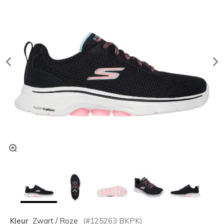
Kleur
Zwart / Roze
(#
125263
BKPK
)