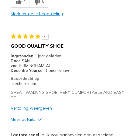
4
0
Casual Wear
Markeer deze beoordeling
Width
Feels true to width
Sizing
Feels true to size
View On Shoes
Shoes are for Wearing
5
GOOD QUALITY SHOE
Ingezonden
1 jaar geleden
Door
SAN
van
BIRMINGHAM, AL
Describe Yourself
Conservative
Beoordeeld op
skechers.com
GREAT WALKING SHOE, VERY COMFORTABLE AND EASY
FIT
Vertaling weergeven
Meer details
Pluspunten
Laatste regel
Ja, ik zou aanbevelen aan een vriend