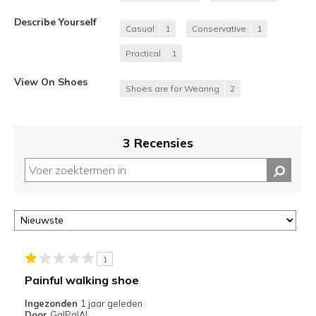
Describe Yourself
Casual
1
Conservative
1
Practical
1
View On Shoes
Shoes are for Wearing
2
3 Recensies
1
Painful walking shoe
Ingezonden
1 jaar geleden
Door
GalPalAl