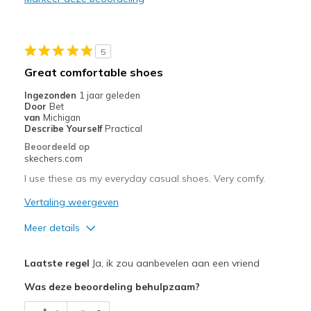
5
Great comfortable shoes
Ingezonden
1 jaar geleden
Door
Bet
van
Michigan
Describe Yourself
Practical
Beoordeeld op
skechers.com
I use these as my everyday casual shoes. Very comfy.
Vertaling weergeven
Meer details
Pluspunten
Laatste regel
Ja, ik zou aanbevelen aan een vriend
Comfortable
Was deze beoordeling behulpzaam?
Beste toepassingen