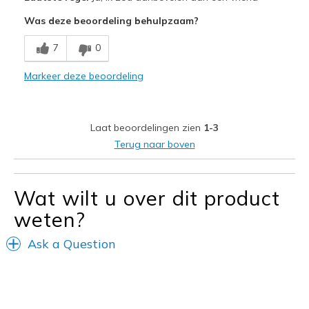
Attractive Design
Was deze beoordeling behulpzaam?
Comfortable
7
0
Durable
Markeer deze beoordeling
Stylish
Beste toepassingen
Laat beoordelingen zien
1-3
WALKING
Terug naar boven
Width
Feels true to width
Sizing
Feels true to size
Wat wilt u over dit product
View On Shoes
Shoes are for Wearing
weten?
Ask a Question