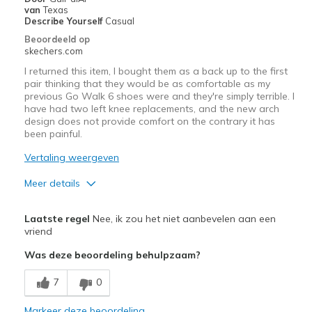
van
Texas
Describe Yourself
Casual
Beoordeeld op
skechers.com
I returned this item, I bought them as a back up to the first
pair thinking that they would be as comfortable as my
previous Go Walk 6 shoes were and they're simply terrible. I
have had two left knee replacements, and the new arch
design does not provide comfort on the contrary it has
been painful.
Vertaling weergeven
Meer details
Minpunten
Laatste regel
Nee, ik zou het niet aanbevelen aan een
Painful pillar design to arches
vriend
Was deze beoordeling behulpzaam?
7
0
Markeer deze beoordeling