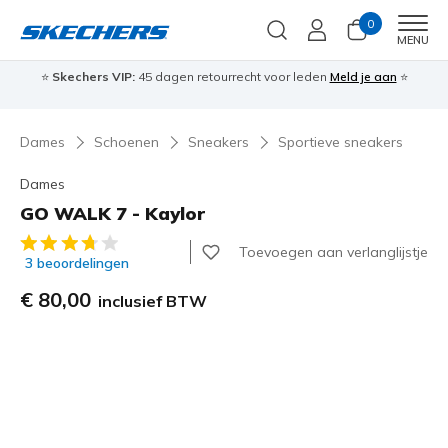
0
Men
MENU
⭐
Skechers VIP:
45 dagen retourrecht voor leden
Meld je aan
⭐
🎁
Dames
Schoenen
Sneakers
Sportieve sneakers
Dames
GO WALK 7 - Kaylor
5 van de 5 klantbeoordelingen
Toevoegen aan verlanglijstje
3 beoordelingen
€ 80,00
inclusief BTW